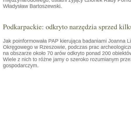
międzynarodowego, ostatni żyjący członek Rady Pom
Władysław Bartoszewski.
Podkarpackie: odkryto narzędzia sprzed kilku
Jak poinformowała PAP kierująca badaniami Joanna 
Okręgowego w Rzeszowie, podczas prac archeologic
na obszarze około 70 arów odkryto ponad 200 obiektó
Wiele z nich to różne jamy o szeroko rozumianym prz
gospodarczym.