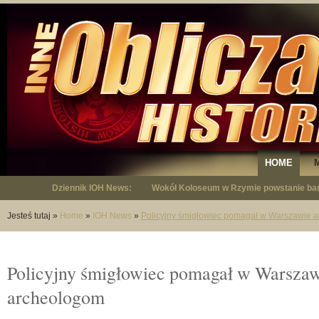
HOME
Dziennik IOH News:
Wokół Koloseum w Rzymie powstanie bar
"Niepodległy - opowieść o Januszu Krup
Jesteś tutaj
»
Home
»
IOH News
»
Policyjny śmigłowiec pomagał w Warszawie 
Policyjny śmigłowiec pomagał w Warsza
archeologom