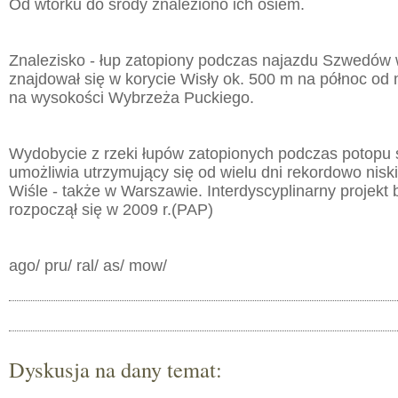
Od wtorku do środy znaleziono ich osiem.
Znalezisko - łup zatopiony podczas najazdu Szwedów w
znajdował się w korycie Wisły ok. 500 m na północ od
na wysokości Wybrzeża Puckiego.
Wydobycie z rzeki łupów zatopionych podczas potopu
umożliwia utrzymujący się od wielu dni rekordowo nis
Wiśle - także w Warszawie. Interdyscyplinarny projekt
rozpoczął się w 2009 r.(PAP)
ago/ pru/ ral/ as/ mow/
Dyskusja na dany temat: