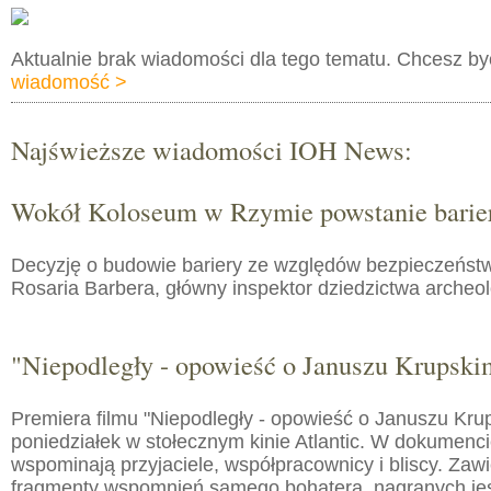
Aktualnie brak wiadomości dla tego tematu. Chcesz b
wiadomość >
Najświeższe wiadomości IOH News:
Wokół Koloseum w Rzymie powstanie barie
Decyzję o budowie bariery ze względów bezpieczeństw
Rosaria Barbera, główny inspektor dziedzictwa arche
"Niepodległy - opowieść o Januszu Krupski
Premiera filmu "Niepodległy - opowieść o Januszu Kru
poniedziałek w stołecznym kinie Atlantic. W dokumenc
wspominają przyjaciele, współpracownicy i bliscy. Zaw
fragmenty wspomnień samego bohatera, nagranych jes