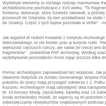
Wydobyte elementy to różnego rodzaju marmurowe fr
architektoniczne pochodzące z XVII wieku. "To fragmen
fontanny, dekoracje, które Szwedzi rabowali, a później
przewozili do Gdańska, by tam przeładować na statki i
do Szwecji. Część z tych łupów pozostała w Wiśle" - m
Jak wyjaśnił dr Hubert Kowalski z Instytutu Archeologii
Warszawskiego, to nie koniec prac w korycie rzeki. "Hel
większość cięższych rzeczy, ale nadal (w rzece) jest 
fragmentów" - powiedział PAP archeolog. Według sza
wydobywanie pozostałości może zająć jeszcze kilka dn
Pomoc archeologom zapowiedzieli też wojskowi. Jak p
Sławomir Ratyński ze Sztabu Generalnego Wojska Pols
południu do pracy mają przystąpić żołnierze z 2. Pułk
Kazuniu. Archeologom mają udostępnić dwa transport
M, 10-tonowy dźwig, ciężarówkę, karetkę oraz 13 żołni
środę archeolodzy mówili, że saperzy są im potrzebni 
zabezpieczania niewybuchów znajdowanych podczas pr