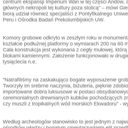
centrum ekspansji Imperium Wari w tej części Andów, 
głównych nekropoli tej kultury poza stolicą" – mówi Gie
biorą udział również specjaliści z Pontyfikalnego Uniwe
Peru i Ośrodka Badań Prekolumbijskich UW.
Komory grobowe odkryto w zeszłym roku w monumenta
kształcie podłużnej platformy o wymiarach 200 na 60 
Cała konstrukcja jest wykonana z cegły mułowej, którą
blokami kamiennymi. Założenie funkcjonowało w drugie
tysiąclecia n.e.
"Natrafiliśmy na zaskakująco bogate wyposażenie gro
Tworzyły im srebrne naczynia, biżuteria, pięknie zdobi
importowane dobra luksusowe w postaci obsydianowych
ceremonialnych drewnianych kubków pochodzących zna
czy muszli z tropikalnych wód morskich Ekwadoru" - wy
Według archeologów stanowisko to jest jednym z najw
ośrodków władzy i bogatym cmentarzyskiem elit przedh