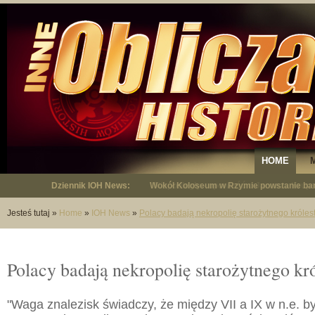
HOME
Dziennik IOH News:
"Niepodległy - opowieść o Januszu Krup
Jesteś tutaj
»
Home
»
IOH News
»
Polacy badają nekropolię starożytnego króle
Polacy badają nekropolię starożytnego kr
"Waga znalezisk świadczy, że między VII a IX w n.e. b