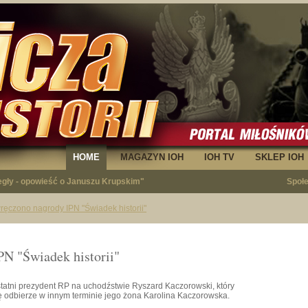
HOME
MAGAZYN IOH
IOH TV
SKLEP IOH
egły - opowieść o Januszu Krupskim"
Społ
ręczono nagrody IPN "Świadek historii"
PN "Świadek historii"
tatni prezydent RP na uchodźstwie Ryszard Kaczorowski, który
ę odbierze w innym terminie jego żona Karolina Kaczorowska.