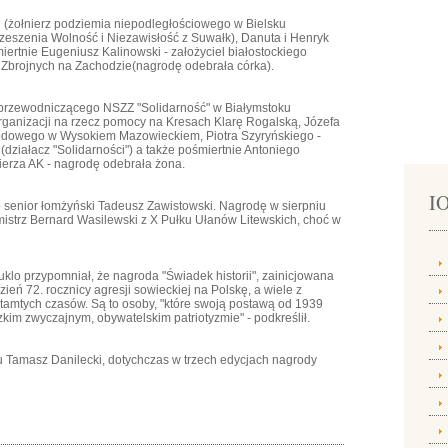
i (żołnierz podziemia niepodległościowego w Bielsku
rzeszenia Wolność i Niezawisłość z Suwałk), Danuta i Henryk
iertnie Eugeniusz Kalinowski - założyciel białostockiego
ł Zbrojnych na Zachodzie(nagrodę odebrała córka).
 przewodniczącego NSZZ "Solidarność" w Białymstoku
rganizacji na rzecz pomocy na Kresach Klarę Rogalską, Józefa
wodowego w Wysokiem Mazowieckiem, Piotra Szyryńskiego -
działacz "Solidarności") a także pośmiertnie Antoniego
ierza AK - nagrodę odebrała żona.
IO
 senior łomżyński Tadeusz Zawistowski. Nagrodę w sierpniu
tmistrz Bernard Wasilewski z X Pułku Ułanów Litewskich, choć w
uklo przypomniał, że nagroda "Świadek historii", zainicjowana
zień 72. rocznicy agresji sowieckiej na Polskę, a wiele z
amtych czasów. Są to osoby, "które swoją postawą od 1939
kim zwyczajnym, obywatelskim patriotyzmie" - podkreślił.
u Tamasz Danilecki, dotychczas w trzech edycjach nagrody