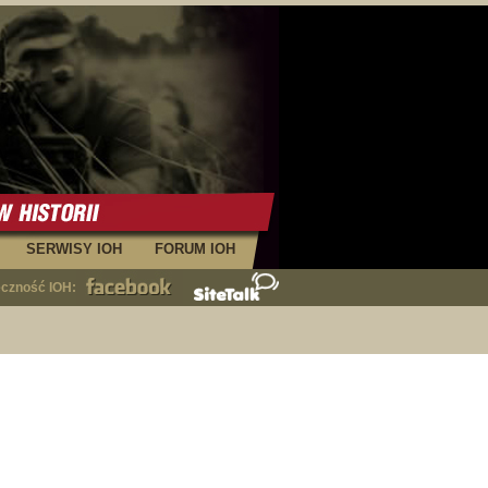
SERWISY IOH
FORUM IOH
eczność IOH: