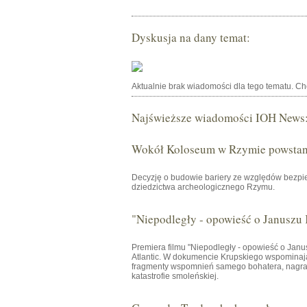
Dyskusja na dany temat:
Aktualnie brak wiadomości dla tego tematu. C
Najświeższe wiadomości IOH News
Wokół Koloseum w Rzymie powstani
Decyzję o budowie bariery ze względów bezpie
dziedzictwa archeologicznego Rzymu.
"Niepodległy - opowieść o Januszu
Premiera filmu "Niepodległy - opowieść o Janu
Atlantic. W dokumencie Krupskiego wspominają 
fragmenty wspomnień samego bohatera, nagrany
katastrofie smoleńskiej.