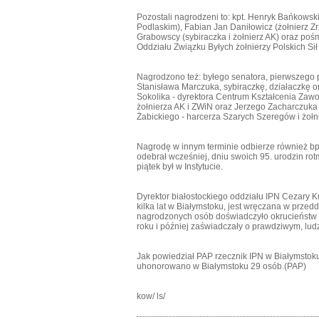
Pozostali nagrodzeni to: kpt. Henryk Bańkowsk
Podlaskim), Fabian Jan Daniłowicz (żołnierz Z
Grabowscy (sybiraczka i żołnierz AK) oraz pośm
Oddziału Związku Byłych żołnierzy Polskich Si
Nagrodzono też: byłego senatora, pierwszego
Stanisława Marczuka, sybiraczkę, działaczkę o
Sokolika - dyrektora Centrum Kształcenia Za
żołnierza AK i ZWiN oraz Jerzego Zacharczuka (
Żabickiego - harcerza Szarych Szeregów i żołn
Nagrodę w innym terminie odbierze również bp
odebrał wcześniej, dniu swoich 95. urodzin ro
piątek był w Instytucie.
Dyrektor białostockiego oddziału IPN Cezary K
kilka lat w Białymstoku, jest wręczana w przedd
nagrodzonych osób doświadczyło okrucieństw t
roku i później zaświadczały o prawdziwym, ludz
Jak powiedział PAP rzecznik IPN w Białymstok
uhonorowano w Białymstoku 29 osób.(PAP)
kow/ ls/