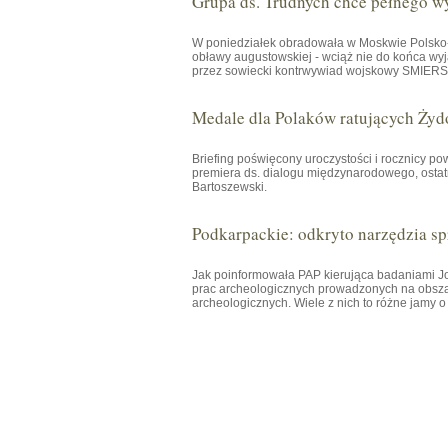
Grupa ds. Trudnych chce pełnego w
W poniedziałek obradowała w Moskwie Polsko-R
obławy augustowskiej - wciąż nie do końca wyj
przez sowiecki kontrwywiad wojskowy SMIERSZ 
Medale dla Polaków ratujących Żyd
Briefing poświęcony uroczystości i rocznicy p
premiera ds. dialogu międzynarodowego, osta
Bartoszewski.
Podkarpackie: odkryto narzędzia spr
Jak poinformowała PAP kierująca badaniami
prac archeologicznych prowadzonych na obsza
archeologicznych. Wiele z nich to różne jamy