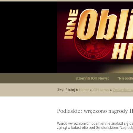
Dziennik IOH News:
"Niepodl
Jesteś tutaj
»
Home
»
IOH News
»
Podlaskie: w
Podlaskie: wręczono nagrody I
Wśród wyróżnionych pośmiertnie znalazł się os
zginął w katastrofie pod Smoleńskiem. Nagrod