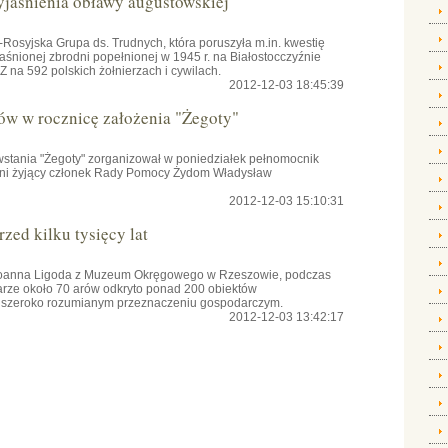
yjaśnienia obławy augustowskiej
osyjska Grupa ds. Trudnych, która poruszyła m.in. kwestię
aśnionej zbrodni popełnionej w 1945 r. na Białostocczyźnie
na 592 polskich żołnierzach i cywilach.
2012-12-03 18:45:39
ów w rocznicę założenia "Żegoty"
owstania "Żegoty" zorganizował w poniedziałek pełnomocnik
tni żyjący członek Rady Pomocy Żydom Władysław
2012-12-03 15:10:31
zed kilku tysięcy lat
 Joanna Ligoda z Muzeum Okręgowego w Rzeszowie, podczas
rze około 70 arów odkryto ponad 200 obiektów
 o szeroko rozumianym przeznaczeniu gospodarczym.
2012-12-03 13:42:17