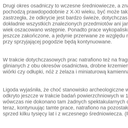
Drugi okres osadniczy to wczesne średniowiecze, a zn
pochodzą prawdopodobnie z X-XI wieku, być może takż
zastrzegła, że odkrycie jest bardzo świeże, dotychczas
dokładnie wszystkich znalezionych przedmiotów ani jam
wiek oszacowano wstępnie. Ponadto prace wykopalisk
jeszcze zakończone, a jedynie przerwane ze względu n
przy sprzyjającej pogodzie będą kontynuowane.
W trakcie dotychczasowych prac natrafiono też na fra
glinianych z obu okresów osadnictwa, drobne krzemien
wiórki czy odłupki, nóż z żelaza i miniaturową kamienną
Ligoda wyjaśniła, że choć stanowisko archeologiczne 
odkryto jeszcze w trakcie badań powierzchniowych w 1
wówczas nie dokonano tam żadnych spektakularnych o
teraz, kontynuując tamte prace, natrafiono na pozosta
sprzed kilku tysięcy lat i z wczesnego średniowiecza. 