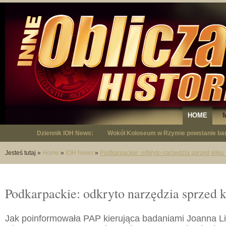
HOME
Dziennik IOH News:
Wokół Koloseum w Rzymie powstanie bar
"Niepodległy - opowieść o Januszu Krup
Jesteś tutaj
»
Home
»
IOH News
»
Podkarpackie: odkryto narzędzia sprzed kilku t
Podkarpackie: odkryto narzędzia sprzed ki
Jak poinformowała PAP kierująca badaniami Joanna 