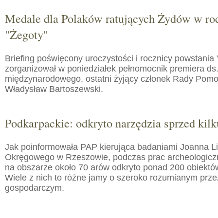
Medale dla Polaków ratujących Żydów w roc
"Żegoty"
Briefing poświęcony uroczystości i rocznicy powstania 
zorganizował w poniedziałek pełnomocnik premiera ds.
międzynarodowego, ostatni żyjący członek Rady Pom
Władysław Bartoszewski.
Podkarpackie: odkryto narzędzia sprzed kilku
Jak poinformowała PAP kierująca badaniami Joanna 
Okręgowego w Rzeszowie, podczas prac archeologic
na obszarze około 70 arów odkryto ponad 200 obiektó
Wiele z nich to różne jamy o szeroko rozumianym prz
gospodarczym.