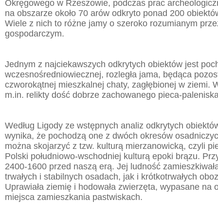
Okręgowego w Rzeszowie, podczas prac archeologic
na obszarze około 70 arów odkryto ponad 200 obiektó
Wiele z nich to różne jamy o szeroko rozumianym prz
gospodarczym.
Jednym z najciekawszych odkrytych obiektów jest po
wczesnośredniowiecznej, rozległa jama, będąca pozos
czworokątnej mieszkalnej chaty, zagłębionej w ziemi. W
m.in. relikty dość dobrze zachowanego pieca-paleniska
Według Ligody ze wstępnych analiz odkrytych obiektó
wynika, że pochodzą one z dwóch okresów osadniczych
można skojarzyć z tzw. kulturą mierzanowicką, czyli pi
Polski południowo-wschodniej kulturą epoki brązu. Prz
2400-1600 przed naszą erą. Jej ludność zamieszkiwał
trwałych i stabilnych osadach, jak i krótkotrwałych ob
Uprawiała ziemię i hodowała zwierzęta, wypasane na 
miejsca zamieszkania pastwiskach.