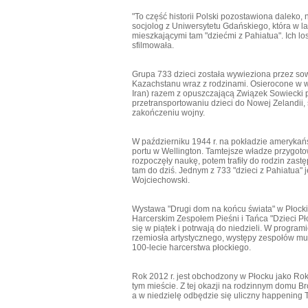
"To część historii Polski pozostawiona daleko,
socjolog z Uniwersytetu Gdańskiego, która w l
mieszkającymi tam "dziećmi z Pahiatua". Ich lo
sfilmowała.
Grupa 733 dzieci została wywieziona przez sow
Kazachstanu wraz z rodzinami. Osierocone w wyn
Iran) razem z opuszczającą Związek Sowiecki 
przetransportowaniu dzieci do Nowej Zelandii,
zakończeniu wojny.
W październiku 1944 r. na pokładzie amerykańs
portu w Wellington. Tamtejsze władze przygoto
rozpoczęły naukę, potem trafiły do rodzin zast
tam do dziś. Jednym z 733 "dzieci z Pahiatua" 
Wojciechowski.
Wystawa "Drugi dom na końcu świata" w Płocki
Harcerskim Zespołem Pieśni i Tańca "Dzieci Pło
się w piątek i potrwają do niedzieli. W programi
rzemiosła artystycznego, występy zespołów muzy
100-lecie harcerstwa płockiego.
Rok 2012 r. jest obchodzony w Płocku jako R
tym mieście. Z tej okazji na rodzinnym domu B
a w niedzielę odbędzie się uliczny happening