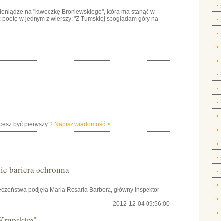
pieniądze na "ławeczkę Broniewskiego", która ma stanąć w
poetę w jednym z wierszy: "Z Tumskiej spoglądam góry na
hcesz być pierwszy ?
Napisz wiadomość >
:
e bariera ochronna
czeństwa podjęła Maria Rosaria Barbera, główny inspektor
2012-12-04 09:56:00
 Krupskim"