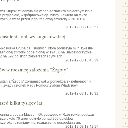
szu Krupskim" odbyła się w poniedziałek w stołecznym kinie
przyjaciele, współpracownicy i bliscy. Zawiera on także
ch jeszcze przed jego tragiczną śmiercią w 2010 r. w
2012-12-03 21:23:51
yjaśnienia obławy augustowskiej
osyjska Grupa ds. Trudnych, która poruszyła m.in. kwestię
aśnionej zbrodni popełnionej w 1945 r. na Białostocczyźnie
na 592 polskich żołnierzach i cywilach.
2012-12-03 18:45:39
ów w rocznicę założenia "Żegoty"
owstania "Żegoty" zorganizował w poniedziałek pełnomocnik
tni żyjący członek Rady Pomocy Żydom Władysław
2012-12-03 15:10:31
zed kilku tysięcy lat
 Joanna Ligoda z Muzeum Okręgowego w Rzeszowie, podczas
rze około 70 arów odkryto ponad 200 obiektów
 o szeroko rozumianym przeznaczeniu gospodarczym.
2012-12-03 13:42:17