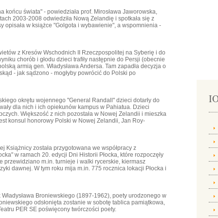
 na końcu świata" - powiedziała prof. Mirosława Jaworowska,
atach 2003-2008 odwiedziła Nową Zelandię i spotkała się z
sy opisała w książce "Golgota i wybawienie", a wspomnienia -
ietów z Kresów Wschodnich II Rzeczpospolitej na Syberię i do
iku chorób i głodu dzieci trafiły następnie do Persji (obecnie
polską armią gen. Władysława Andersa. Tam zapadła decyzja o
 skąd - jak sądzono - mogłyby powrócić do Polski po
IO
kiego okrętu wojennego "General Randall" dzieci dotarły do
wały dla nich i ich opiekunów kampus w Pahiatua. Dzieci
ępczych. Większość z nich pozostała w Nowej Zelandii i mieszka
jest konsul honorowy Polski w Nowej Zelandii, Jan Roy-
ej Książnicy została przygotowana we współpracy z
cka" w ramach 20. edycji Dni Historii Płocka, które rozpoczęły
e przewidziano m.in. turnieje i walki rycerskie, kiermasz
ki dawnej. W tym roku mija m.in. 775 rocznica lokacji Płocka i
ok Władysława Broniewskiego (1897-1962), poety urodzonego w
roniewskiego odsłonięta zostanie w sobotę tablica pamiątkowa,
 Teatru PER SE poświęcony twórczości poety.