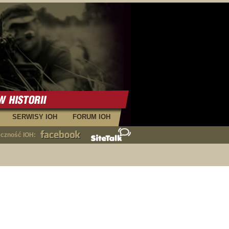
SERWISY IOH
FORUM IOH
eczność IOH: