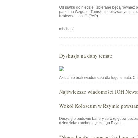
Od piątku do niedzieli zbierane będą również 
parku na Wzgórzu Tumskim, opisywanym przez 
Królewski Las...". (PAP)
mb/ hes/
Dyskusja na dany temat:
Aktualnie brak wiadomości dla tego tematu. C
Najświeższe wiadomości IOH News
Wokół Koloseum w Rzymie powstani
Decyzję o budowie bariery ze względów bezpie
dziedzictwa archeologicznego Rzymu.
"Niepodległy - opowieść o Januszu