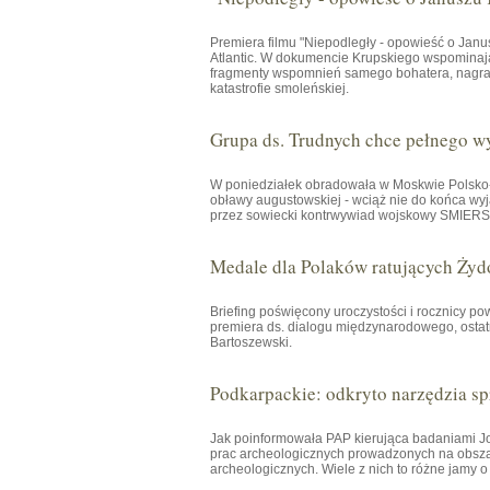
Premiera filmu "Niepodległy - opowieść o Janu
Atlantic. W dokumencie Krupskiego wspominają 
fragmenty wspomnień samego bohatera, nagrany
katastrofie smoleńskiej.
Grupa ds. Trudnych chce pełnego w
W poniedziałek obradowała w Moskwie Polsko-R
obławy augustowskiej - wciąż nie do końca wyj
przez sowiecki kontrwywiad wojskowy SMIERSZ 
Medale dla Polaków ratujących Żyd
Briefing poświęcony uroczystości i rocznicy p
premiera ds. dialogu międzynarodowego, osta
Bartoszewski.
Podkarpackie: odkryto narzędzia spr
Jak poinformowała PAP kierująca badaniami
prac archeologicznych prowadzonych na obsza
archeologicznych. Wiele z nich to różne jamy