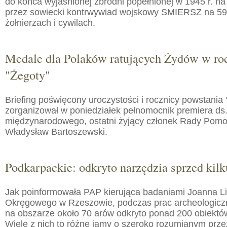
do końca wyjaśnionej zbrodni popełnionej w 1945 r. na
przez sowiecki kontrwywiad wojskowy SMIERSZ na 59
żołnierzach i cywilach.
Medale dla Polaków ratujących Żydów w roc
"Żegoty"
Briefing poświęcony uroczystości i rocznicy powstania 
zorganizował w poniedziałek pełnomocnik premiera ds.
międzynarodowego, ostatni żyjący członek Rady Pom
Władysław Bartoszewski.
Podkarpackie: odkryto narzędzia sprzed kilku
Jak poinformowała PAP kierująca badaniami Joanna 
Okręgowego w Rzeszowie, podczas prac archeologic
na obszarze około 70 arów odkryto ponad 200 obiektó
Wiele z nich to różne jamy o szeroko rozumianym prz