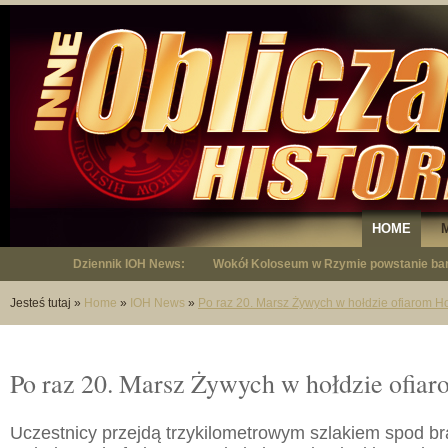
HOME
Dziennik IOH News:
"Niepodległy - opowieść o Januszu Krup
Jesteś tutaj
»
Home
»
IOH News
»
Po raz 20. Marsz Żywych w hołdzie ofiarom H
Po raz 20. Marsz Żywych w hołdzie ofia
Uczestnicy przejdą trzykilometrowym szlakiem spod b