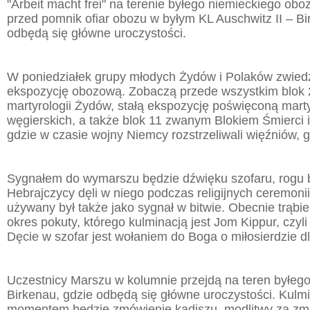
"Arbeit macht frei" na terenie byłego niemieckiego ob
przed pomnik ofiar obozu w byłym KL Auschwitz II – Bi
odbędą się główne uroczystości.
W poniedziałek grupy młodych Żydów i Polaków zwied
ekspozycję obozową. Zobaczą przede wszystkim blok 
martyrologii Żydów, stałą ekspozycję poświęconą mart
węgierskich, a także blok 11 zwanym Blokiem Śmierci i
gdzie w czasie wojny Niemcy rozstrzeliwali więźniów, 
Sygnałem do wymarszu będzie dźwięku szofaru, rogu 
Hebrajczycy dęli w niego podczas religijnych ceremoni
używany był także jako sygnał w bitwie. Obecnie trąbi
okres pokuty, którego kulminacją jest Jom Kippur, czyl
Dęcie w szofar jest wołaniem do Boga o miłosierdzie d
Uczestnicy Marszu w kolumnie przejdą na teren byłego
Birkenau, gdzie odbędą się główne uroczystości. Kul
momentem będzie zmówienie kadiszu, modlitwy za zma