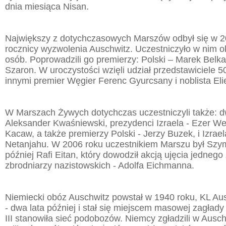
dnia miesiąca Nisan.
Największy z dotychczasowych Marszów odbył się w 20
rocznicy wyzwolenia Auschwitz. Uczestniczyło w nim ok
osób. Poprowadzili go premierzy: Polski – Marek Belka i
Szaron. W uroczystości wzięli udział przedstawiciele 
innymi premier Węgier Ferenc Gyurcsany i noblista Eli
W Marszach Żywych dotychczas uczestniczyli także: d
Aleksander Kwaśniewski, prezydenci Izraela - Ezer W
Kacaw, a także premierzy Polski - Jerzy Buzek, i Izrae
Netanjahu. W 2006 roku uczestnikiem Marszu był Szy
później Rafi Eitan, który dowodził akcją ujęcia jednego
zbrodniarzy nazistowskich - Adolfa Eichmanna.
Niemiecki obóz Auschwitz powstał w 1940 roku, KL Ausc
- dwa lata później i stał się miejscem masowej zagład
III stanowiła sieć podobozów. Niemcy zgładzili w Ausc