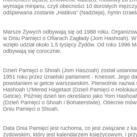
wymaga minjanu, czyli obecności 10 dorosłych mężcz
odśpiewana zostanie „Hatikva” (Nadzieja), hymn Izrael
Marsze Żywych odbywają się od 1988 roku. Organizow
w Dniu Pamięci o Ofiarach Zagłady (Jom Hashoah). 
wzięło udział około 1,5 tysięcy Żydów. Od roku 1996 
odbywają się corocznie.
Dzień Pamięci o Shoah (Jom Haszoah) został ustanowi
1951 roku przez izraelski parlament - Knesset. Jego da
powstaniem w getcie warszawskim. Pierwotnie nazwa 
Hashoah U'Mered Hagetaot (Dzień Pamięci o Holokauś
Getcie). Później dzień ten określano jako Yom Hasho
(Dzień Pamięci o Shoah i Bohaterstwie). Obecnie mówi
Dniu Pamięci o Shoah.
Data Dnia Pamięci jest ruchoma, co jest związane z k
żydowskim, który jest kalendarzem księżycowym, i pr