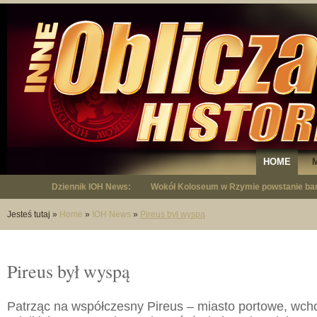
HOME
Dziennik IOH News:
Wokół Koloseum w Rzymie powstanie bar
"Niepodległy - opowieść o Januszu Krup
Jesteś tutaj
»
Home
»
IOH News
»
Pireus był wyspą
Pireus był wyspą
Patrząc na współczesny Pireus – miasto portowe, wch