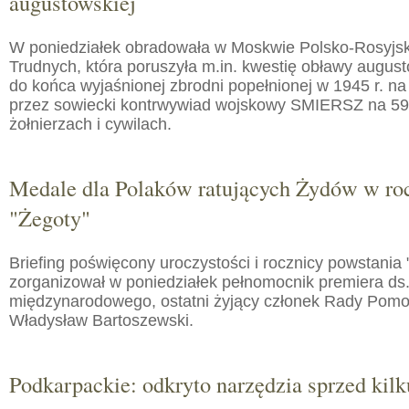
augustowskiej
W poniedziałek obradowała w Moskwie Polsko-Rosyjs
Trudnych, która poruszyła m.in. kwestię obławy augusto
do końca wyjaśnionej zbrodni popełnionej w 1945 r. na
przez sowiecki kontrwywiad wojskowy SMIERSZ na 59
żołnierzach i cywilach.
Medale dla Polaków ratujących Żydów w roc
"Żegoty"
Briefing poświęcony uroczystości i rocznicy powstania 
zorganizował w poniedziałek pełnomocnik premiera ds.
międzynarodowego, ostatni żyjący członek Rady Pom
Władysław Bartoszewski.
Podkarpackie: odkryto narzędzia sprzed kilku