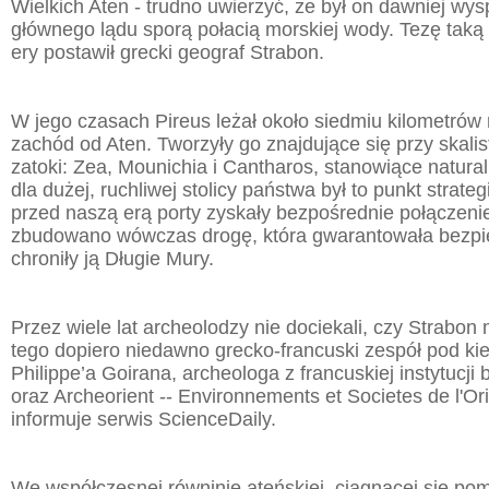
Wielkich Aten - trudno uwierzyć, że był on dawniej wy
głównego lądu sporą połacią morskiej wody. Tezę taką 
ery postawił grecki geograf Strabon.
W jego czasach Pireus leżał około siedmiu kilometrów
zachód od Aten. Tworzyły go znajdujące się przy skali
zatoki: Zea, Mounichia i Cantharos, stanowiące natural
dla dużej, ruchliwej stolicy państwa był to punkt strate
przed naszą erą porty zyskały bezpośrednie połączeni
zbudowano wówczas drogę, która gwarantowała bezpi
chroniły ją Długie Mury.
Przez wiele lat archeolodzy nie dociekali, czy Strabon m
tego dopiero niedawno grecko-francuski zespół pod ki
Philippe’a Goirana, archeologa z francuskiej instytuc
oraz Archeorient -- Environnements et Societes de l'Ori
informuje serwis ScienceDaily.
We współczesnej równinie ateńskiej, ciągnącej się po