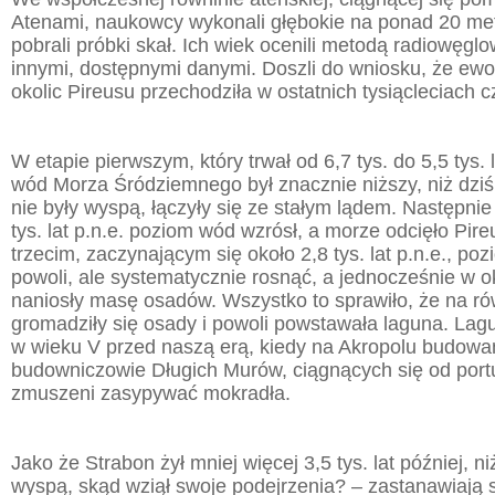
Atenami, naukowcy wykonali głębokie na ponad 20 met
pobrali próbki skał. Ich wiek ocenili metodą radiowęglo
innymi, dostępnymi danymi. Doszli do wniosku, że ewo
okolic Pireusu przechodziła w ostatnich tysiącleciach c
W etapie pierwszym, który trwał od 6,7 tys. do 5,5 tys. 
wód Morza Śródziemnego był znacznie niższy, niż dzi
nie były wyspą, łączyły się ze stałym lądem. Następnie 
tys. lat p.n.e. poziom wód wzrósł, a morze odcięło Pire
trzecim, zaczynającym się około 2,8 tys. lat p.n.e., po
powoli, ale systematycznie rosnąć, a jednocześnie w ok
naniosły masę osadów. Wszystko to sprawiło, że na rów
gromadziły się osady i powoli powstawała laguna. Lagu
w wieku V przed naszą erą, kiedy na Akropolu budowa
budowniczowie Długich Murów, ciągnących się od portu
zmuszeni zasypywać mokradła.
Jako że Strabon żył mniej więcej 3,5 tys. lat później, ni
wyspą, skąd wziął swoje podejrzenia? – zastanawiają 