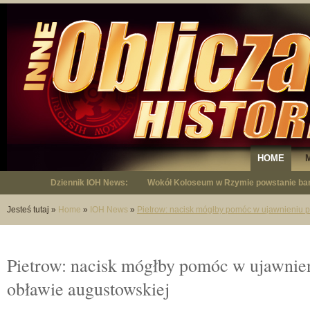
HOME
Dziennik IOH News:
Wokół Koloseum w Rzymie powstanie bar
"Niepodległy - opowieść o Januszu Krup
Jesteś tutaj
»
Home
»
IOH News
»
Pietrow: nacisk mógłby pomóc w ujawnieniu 
Pietrow: nacisk mógłby pomóc w ujawnie
obławie augustowskiej