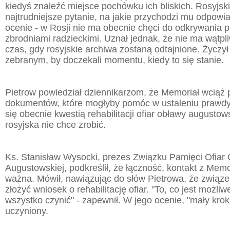
kiedyś znaleźć miejsce pochówku ich bliskich. Rosyjski
najtrudniejsze pytanie, na jakie przychodzi mu odpowia
ocenie - w Rosji nie ma obecnie chęci do odkrywania 
zbrodniami radzieckimi. Uznał jednak, że nie ma wątpliw
czas, gdy rosyjskie archiwa zostaną odtajnione. Życzy
zebranym, by doczekali momentu, kiedy to się stanie.
Pietrow powiedział dziennikarzom, że Memoriał wciąż
dokumentów, które mogłyby pomóc w ustaleniu prawdy,
się obecnie kwestią rehabilitacji ofiar obławy augustow
rosyjska nie chce zrobić.
Ks. Stanisław Wysocki, prezes Związku Pamięci Ofiar
Augustowskiej, podkreślił, że łączność, kontakt z Memo
ważna. Mówił, nawiązując do słów Pietrowa, że związ
złożyć wniosek o rehabilitację ofiar. "To, co jest możli
wszystko czynić" - zapewnił. W jego ocenie, "mały krok
uczyniony.