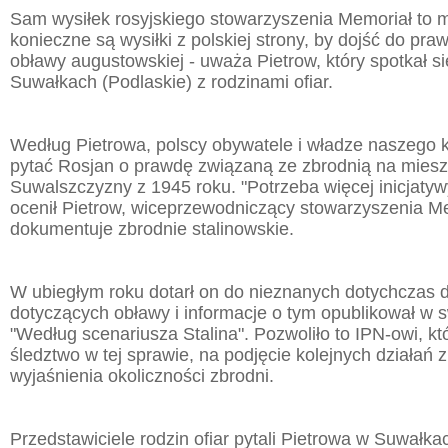
Sam wysiłek rosyjskiego stowarzyszenia Memoriał to m
konieczne są wysiłki z polskiej strony, by dojść do pra
obławy augustowskiej - uważa Pietrow, który spotkał s
Suwałkach (Podlaskie) z rodzinami ofiar.
Według Pietrowa, polscy obywatele i władze naszego k
pytać Rosjan o prawdę związaną ze zbrodnią na mies
Suwalszczyzny z 1945 roku. "Potrzeba więcej inicjatywy
ocenił Pietrow, wiceprzewodniczący stowarzyszenia Me
dokumentuje zbrodnie stalinowskie.
W ubiegłym roku dotarł on do nieznanych dotychczas
dotyczących obławy i informacje o tym opublikował w s
"Według scenariusza Stalina". Pozwoliło to IPN-owi, kt
śledztwo w tej sprawie, na podjęcie kolejnych działań 
wyjaśnienia okoliczności zbrodni.
Przedstawiciele rodzin ofiar pytali Pietrowa w Suwałka