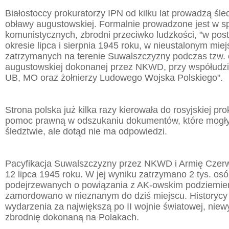
Białostoccy prokuratorzy IPN od kilku lat prowadzą śl
obławy augustowskiej. Formalnie prowadzone jest w s
komunistycznych, zbrodni przeciwko ludzkości, "w pos
okresie lipca i sierpnia 1945 roku, w nieustalonym mie
zatrzymanych na terenie Suwalszczyzny podczas tzw.
augustowskiej dokonanej przez NKWD, przy współudzia
UB, MO oraz żołnierzy Ludowego Wojska Polskiego".
Strona polska już kilka razy kierowała do rosyjskiej pro
pomoc prawną w odszukaniu dokumentów, które mogł
śledztwie, ale dotąd nie ma odpowiedzi.
Pacyfikacja Suwalszczyzny przez NKWD i Armię Czerw
12 lipca 1945 roku. W jej wyniku zatrzymano 2 tys. os
podejrzewanych o powiązania z AK-owskim podziemie
zamordowano w nieznanym do dziś miejscu. Historycy
wydarzenia za największą po II wojnie światowej, niew
zbrodnię dokonaną na Polakach.