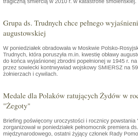
tragiczną śmiercią w 2010 r. w katastrofie smoleńskiej.
Grupa ds. Trudnych chce pełnego wyjaśnien
augustowskiej
W poniedziałek obradowała w Moskwie Polsko-Rosyjs
Trudnych, która poruszyła m.in. kwestię obławy augusto
do końca wyjaśnionej zbrodni popełnionej w 1945 r. na
przez sowiecki kontrwywiad wojskowy SMIERSZ na 59
żołnierzach i cywilach.
Medale dla Polaków ratujących Żydów w roc
"Żegoty"
Briefing poświęcony uroczystości i rocznicy powstania 
zorganizował w poniedziałek pełnomocnik premiera ds.
międzynarodowego, ostatni żyjący członek Rady Pom