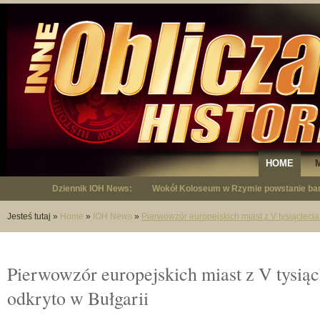
HOME
Dziennik IOH News:
Wokół Koloseum w Rzymie powstanie bar
"Niepodległy - opowieść o Januszu Krup
Jesteś tutaj
»
Home
»
IOH News
»
Pierwowzór europejskich miast z V tysiąclecia 
Pierwowzór europejskich miast z V tysiącl
odkryto w Bułgarii