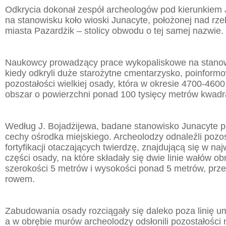
Odkrycia dokonał zespół archeologów pod kierunkiem
na stanowisku koło wioski Junacyte, położonej nad rze
miasta Pazardżik – stolicy obwodu o tej samej nazwie.
Naukowcy prowadzący prace wykopaliskowe na stanowi
kiedy odkryli duże starożytne cmentarzysko, poinformo
pozostałości wielkiej osady, która w okresie 4700-4600
obszar o powierzchni ponad 100 tysięcy metrów kwad
Według J. Bojadżijewa, badane stanowisko Junacyte p
cechy ośrodka miejskiego. Archeolodzy odnaleźli pozos
fortyfikacji otaczających twierdzę, znajdującą się w na
części osady, na które składały się dwie linie wałów o
szerokości 5 metrów i wysokości ponad 5 metrów, prz
rowem.
Zabudowania osady rozciągały się daleko poza linię 
a w obrębie murów archeolodzy odsłonili pozostałości 