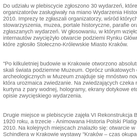
Do udziału w plebiscycie zgłoszono 30 wydarzeń, któr
organizatorów zasługiwały na miano Wydarzenia Hist
2010. Imprezy te zgłaszali organizatorzy, wśród których
stowarzyszenia, muzea, portale historyczne, parafie o
zgłaszanych wydarzeń. W głosowaniu, w którym wzięło u
internautów zwyciężyło otwarcie podziemi Rynku Głó
które zgłosiło Stołeczno-Królewskie Miasto Kraków.
"Po kilkuletniej budowie w Krakowie otworzono absolut
skali świata podziemne Muzeum. Oprócz unikatowych
archeologicznych w Muzeum znajduje się mnóstwo now
która urozmaica zwiedzanie. Na zwiedzających czeka 
kurtyna z pary wodnej, hologramy, ekrany dotykowe et
opisie zwycięskiego wydarzenia.
Drugie miejsce w plebiscycie zajęła VI Rekonstrukcja 
1920 roku, a trzecie - Animowana Historia Polski Plat
2010. Na kolejnych miejscach znalazło się: otwarcie w
Schindlera w Krakowie wystawy "Kraków – czas okupac