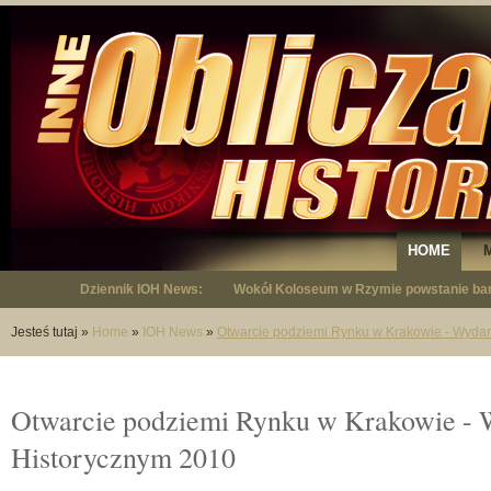
HOME
Dziennik IOH News:
"Niepodległy - opowieść o Januszu Krup
Jesteś tutaj
»
Home
»
IOH News
»
Otwarcie podziemi Rynku w Krakowie - Wyda
Otwarcie podziemi Rynku w Krakowie -
Historycznym 2010