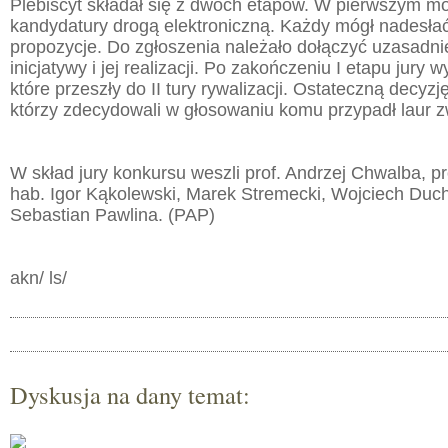
Plebiscyt składał się z dwóch etapów. W pierwszym m
kandydatury drogą elektroniczną. Każdy mógł nadesł
propozycje. Do zgłoszenia należało dołączyć uzasadni
inicjatywy i jej realizacji. Po zakończeniu I etapu jury
które przeszły do II tury rywalizacji. Ostateczną decyzję
którzy zdecydowali w głosowaniu komu przypadł laur z
W skład jury konkursu weszli prof. Andrzej Chwalba, pr
hab. Igor Kąkolewski, Marek Stremecki, Wojciech Duch
Sebastian Pawlina. (PAP)
akn/ ls/
Dyskusja na dany temat: