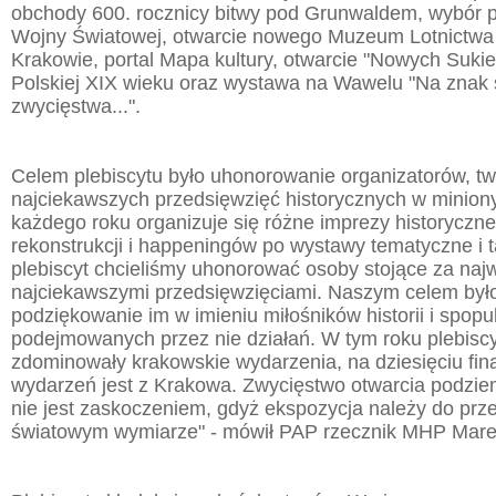
obchody 600. rocznicy bitwy pod Grunwaldem, wybór p
Wojny Światowej, otwarcie nowego Muzeum Lotnictwa
Krakowie, portal Mapa kultury, otwarcie "Nowych Sukien
Polskiej XIX wieku oraz wystawa na Wawelu "Na znak
zwycięstwa...".
Celem plebiscytu było uhonorowanie organizatorów, twó
najciekawszych przedsięwzięć historycznych w minion
każdego roku organizuje się różne imprezy historyczn
rekonstrukcji i happeningów po wystawy tematyczne i t
plebiscyt chcieliśmy uhonorować osoby stojące za najw
najciekawszymi przedsięwzięciami. Naszym celem był
podziękowanie im w imieniu miłośników historii i spop
podejmowanych przez nie działań. W tym roku plebisc
zdominowały krakowskie wydarzenia, na dziesięciu fina
wydarzeń jest z Krakowa. Zwycięstwo otwarcia podzi
nie jest zaskoczeniem, gdyż ekspozycja należy do prz
światowym wymiarze" - mówił PAP rzecznik MHP Mare