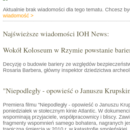
Aktualnie brak wiadomości dla tego tematu. Chcesz b
wiadomość >
Najświeższe wiadomości IOH News:
Wokół Koloseum w Rzymie powstanie barie
Decyzję o budowie bariery ze względów bezpieczeństw
Rosaria Barbera, główny inspektor dziedzictwa arche
"Niepodległy - opowieść o Januszu Krupski
Premiera filmu "Niepodległy - opowieść o Januszu Kru
poniedziałek w stołecznym kinie Atlantic. W dokumenc
wspominają przyjaciele, współpracownicy i bliscy. Zaw
fragmenty wspomnień samego bohatera, nagranych jes
tragiczną śmiercią w 2010 r. w katastrofie smoleńskiej.