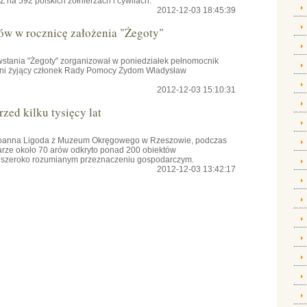
na 592 polskich żołnierzach i cywilach.
2012-12-03 18:45:39
ów w rocznicę założenia "Żegoty"
owstania "Żegoty" zorganizował w poniedziałek pełnomocnik
tni żyjący członek Rady Pomocy Żydom Władysław
2012-12-03 15:10:31
zed kilku tysięcy lat
 Joanna Ligoda z Muzeum Okręgowego w Rzeszowie, podczas
rze około 70 arów odkryto ponad 200 obiektów
 o szeroko rozumianym przeznaczeniu gospodarczym.
2012-12-03 13:42:17