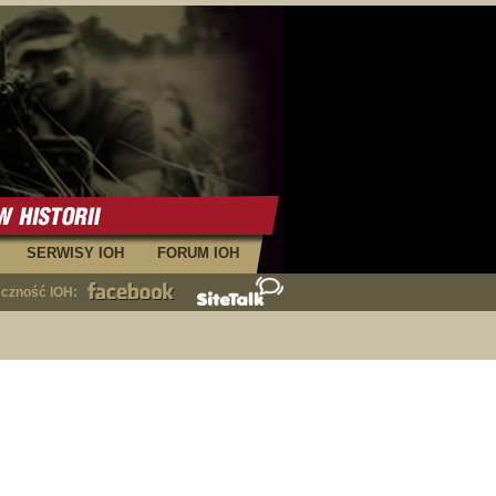
SERWISY IOH
FORUM IOH
eczność IOH: