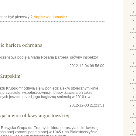
hcesz być pierwszy ?
Napisz wiadomość >
:
e bariera ochronna
czeństwa podjęła Maria Rosaria Barbera, główny inspektor
2012-12-04 09:56:00
 Krupskim"
szu Krupskim" odbyła się w poniedziałek w stołecznym kinie
przyjaciele, współpracownicy i bliscy. Zawiera on także
ch jeszcze przed jego tragiczną śmiercią w 2010 r. w
2012-12-03 21:23:51
yjaśnienia obławy augustowskiej
osyjska Grupa ds. Trudnych, która poruszyła m.in. kwestię
aśnionej zbrodni popełnionej w 1945 r. na Białostocczyźnie