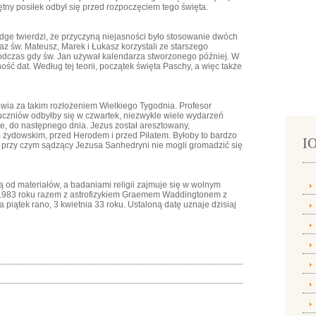
tny posiłek odbył się przed rozpoczęciem tego święta.
idge twierdzi, że przyczyną niejasności było stosowanie dwóch
z św. Mateusz, Marek i Łukasz korzystali ze starszego
odczas gdy św. Jan używał kalendarza stworzonego później. W
ć dat. Według tej teorii, początek święta Paschy, a więc także
awia za takim rozłożeniem Wielkiego Tygodnia. Profesor
o uczniów odbyłby się w czwartek, niezwykle wiele wydarzeń
e, do następnego dnia. Jezus został aresztowany,
żydowskim, przed Herodem i przed Piłatem. Byłoby to bardzo
IO
, przy czym sądzący Jezusa Sanhedryni nie mogli gromadzić się
ą od materiałów, a badaniami religii zajmuje się w wolnym
W 1983 roku razem z astrofizykiem Graemem Waddingtonem z
piątek rano, 3 kwietnia 33 roku. Ustaloną datę uznaje dzisiaj