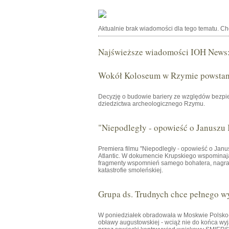
Aktualnie brak wiadomości dla tego tematu. C
Najświeższe wiadomości IOH News
Wokół Koloseum w Rzymie powstani
Decyzję o budowie bariery ze względów bezpie
dziedzictwa archeologicznego Rzymu.
"Niepodległy - opowieść o Januszu
Premiera filmu "Niepodległy - opowieść o Janu
Atlantic. W dokumencie Krupskiego wspominają 
fragmenty wspomnień samego bohatera, nagrany
katastrofie smoleńskiej.
Grupa ds. Trudnych chce pełnego w
W poniedziałek obradowała w Moskwie Polsko-R
obławy augustowskiej - wciąż nie do końca wyj