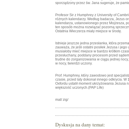
sporządzony przez św. Jana sugeruje, że pamię
Profesor Sir z Humphrey z University of Cambr
różnych kalendarzy. Według badacza, Jezus ora
kalendarza, ustanowionego przez Mojżesza, p
ten sposób można rozwiązać pozorną sprzecznoś
Ostatnia Wieczerza miały miejsce w środę.
Istnieje jeszcze jedna przesłanka, która przem
zauważa, że jeśli ostatni posiłek Jezusa i jeg
musiałoby mieć miejsce w bardzo krótkim czasi
przesłuchany, poddany procesom przed sądem 
trudne do zorganizowania w ciągu jednej nocy
w nocy, twierdzi uczony.
Prof. Humphrey, który zawodowo jest specjalist
czasie, przed laty dokonał innego odkrycia. 
Oxfordu ustalił moment ukrzyżowania Jezusa na 
większość uczonych.(PAP Life)
mat/ zig/
Dyskusja na dany temat: