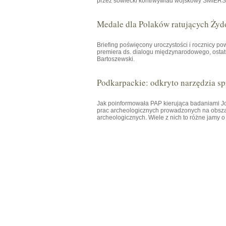
przez sowiecki kontrwywiad wojskowy SMIERSZ 
Medale dla Polaków ratujących Żyd
Briefing poświęcony uroczystości i rocznicy p
premiera ds. dialogu międzynarodowego, osta
Bartoszewski.
Podkarpackie: odkryto narzędzia spr
Jak poinformowała PAP kierująca badaniami
prac archeologicznych prowadzonych na obsza
archeologicznych. Wiele z nich to różne jamy