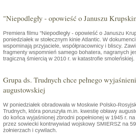
"Niepodległy - opowieść o Januszu Krupski
Premiera filmu "Niepodległy - opowieść o Januszu Kru
poniedziałek w stołecznym kinie Atlantic. W dokumenc
wspominają przyjaciele, współpracownicy i bliscy. Zaw
fragmenty wspomnień samego bohatera, nagranych jes
tragiczną śmiercią w 2010 r. w katastrofie smoleńskiej.
Grupa ds. Trudnych chce pełnego wyjaśnien
augustowskiej
W poniedziałek obradowała w Moskwie Polsko-Rosyjs
Trudnych, która poruszyła m.in. kwestię obławy augusto
do końca wyjaśnionej zbrodni popełnionej w 1945 r. na
przez sowiecki kontrwywiad wojskowy SMIERSZ na 59
żołnierzach i cywilach.