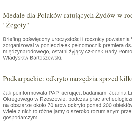
Medale dla Polaków ratujących Żydów w roc
"Żegoty"
Briefing poświęcony uroczystości i rocznicy powstania 
zorganizował w poniedziałek pełnomocnik premiera ds.
międzynarodowego, ostatni żyjący członek Rady Pom
Władysław Bartoszewski.
Podkarpackie: odkryto narzędzia sprzed kilku
Jak poinformowała PAP kierująca badaniami Joanna 
Okręgowego w Rzeszowie, podczas prac archeologic
na obszarze około 70 arów odkryto ponad 200 obiektó
Wiele z nich to różne jamy o szeroko rozumianym prz
gospodarczym.