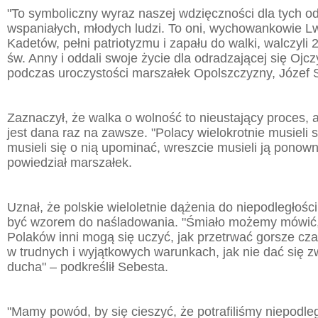
"To symboliczny wyraz naszej wdzięczności dla tych 
wspaniałych, młodych ludzi. To oni, wychowankowie 
Kadetów, pełni patriotyzmu i zapału do walki, walczyli
św. Anny i oddali swoje życie dla odradzającej się Ojc
podczas uroczystości marszałek Opolszczyzny, Józef 
Zaznaczył, że walka o wolność to nieustający proces,
jest dana raz na zawsze. "Polacy wielokrotnie musieli s
musieli się o nią upominać, wreszcie musieli ją ponow
powiedział marszałek.
Uznał, że polskie wieloletnie dążenia do niepodległośc
być wzorem do naśladowania. "Śmiało możemy mówić, ż
Polaków inni mogą się uczyć, jak przetrwać gorsze czas
w trudnych i wyjątkowych warunkach, jak nie dać się zwą
ducha" – podkreślił Sebesta.
"Mamy powód, by się cieszyć, że potrafiliśmy niepodle