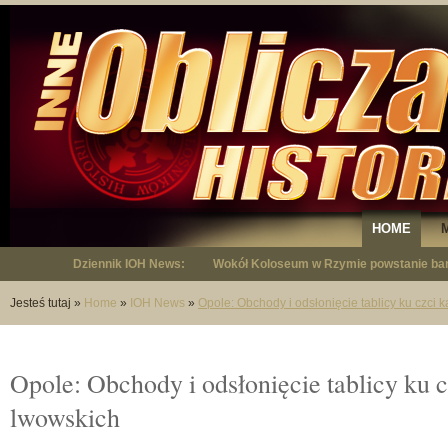
HOME
Dziennik IOH News:
Wokół Koloseum w Rzymie powstanie bar
"Niepodległy - opowieść o Januszu Krup
Jesteś tutaj
»
Home
»
IOH News
»
Opole: Obchody i odsłonięcie tablicy ku czci
Opole: Obchody i odsłonięcie tablicy ku 
lwowskich