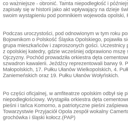
co ważniejsze - obronić. Tamta niepodległość i później
zapisały się w historii jako akt wpływający na dzieje św
swoim wystąpieniu pod pomnikiem wojewoda opolski, 
Podczas uroczystości, pod odnowionym w tym roku p
Bojownikom o Polskość Śląska Opolskiego, pojawiła s
grupa mieszkańców i zaproszonych gości. Uczestnicy 
z opolskiej katedry, gdzie wcześniej odprawiono mszę ś
Ojczyzny. Pochód prowadziła orkiestra dęta cementow
szwadron kawalerii. Jeźdźcy reprezentowali barwy 9. 
Małopolskich, 17. Pułku Ułanów Wielkopolskich, 4. Pu
Zaniemeńskich oraz 19. Pułku Ułanów Wołyńskich.
Po części oficjalnej, w amfiteatrze opolskim odbył się p
niepodległościowy. Wystąpiła orkiestra dęta cementow
pieśni i tańca Komorno, a patriotyczne pieśni zaśpiewał
Towarzystwie Przyjaciół Opola zespół wokalny Camerto
grochówka i śląski kołocz.(PAP)