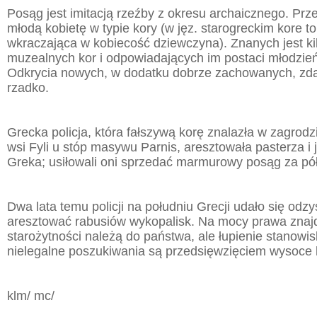
Posąg jest imitacją rzeźby z okresu archaicznego. Prz
młodą kobietę w typie kory (w jęz. starogreckim kore t
wkraczająca w kobiecość dziewczyna). Znanych jest kil
muzealnych kor i odpowiadających im postaci młodzie
Odkrycia nowych, w dodatku dobrze zachowanych, zdar
rzadko.
Grecka policja, która fałszywą korę znalazła w zagrodz
wsi Fyli u stóp masywu Parnis, aresztowała pasterza i
Greka; usiłowali oni sprzedać marmurowy posąg za pół
Dwa lata temu policji na południu Grecji udało się odz
aresztować rabusiów wykopalisk. Na mocy prawa zna
starożytności należą do państwa, ale łupienie stanowis
nielegalne poszukiwania są przedsięwzięciem wysoce
klm/ mc/