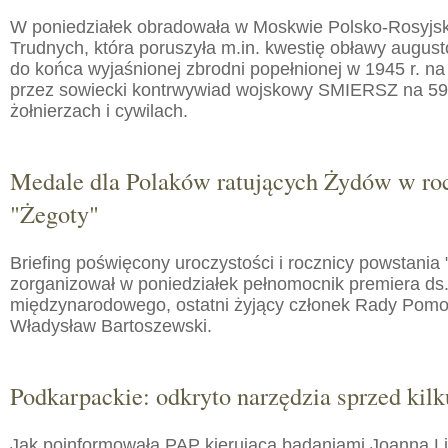
W poniedziałek obradowała w Moskwie Polsko-Rosyjs
Trudnych, która poruszyła m.in. kwestię obławy augusto
do końca wyjaśnionej zbrodni popełnionej w 1945 r. na
przez sowiecki kontrwywiad wojskowy SMIERSZ na 59
żołnierzach i cywilach.
Medale dla Polaków ratujących Żydów w roc
"Żegoty"
Briefing poświęcony uroczystości i rocznicy powstania 
zorganizował w poniedziałek pełnomocnik premiera ds.
międzynarodowego, ostatni żyjący członek Rady Pom
Władysław Bartoszewski.
Podkarpackie: odkryto narzędzia sprzed kilku
Jak poinformowała PAP kierująca badaniami Joanna 