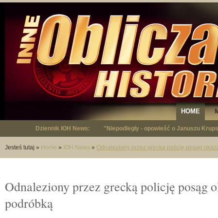
HOME
Dziennik IOH News:
"Niepodległy - opowieść o Januszu Krup
Jesteś tutaj
»
Home
»
IOH News
»
Odnaleziony przez grecką policję posąg okaz
Odnaleziony przez grecką policję posąg o
podróbką