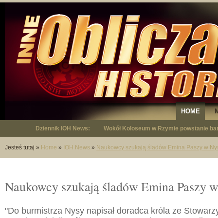
HOME
Dziennik IOH News:
Wokół Koloseum w Rzymie powstanie bar
"Niepodległy - opowieść o Januszu Krup
Jesteś tutaj
»
Home
»
IOH News
»
Naukowcy szukają śladów Emina Paszy w Ny
Naukowcy szukają śladów Emina Paszy w
"Do burmistrza Nysy napisał doradca króla ze Stowarz