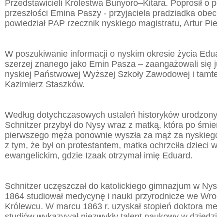
Przedstawicieli Królestwa Bunyoro–Kitara. Poprosił o
przeszłości Emina Paszy - przyjaciela pradziadka obe
powiedział PAP rzecznik nyskiego magistratu, Artur Pi
W poszukiwanie informacji o nyskim okresie życia Edu
szerzej znanego jako Emin Pasza – zaangażowali się 
nyskiej Państwowej Wyższej Szkoły Zawodowej i tamtej
Kazimierz Staszków.
Według dotychczasowych ustaleń historyków urodzony
Schnitzer przybył do Nysy wraz z matką, która po śmie
pierwszego męża ponownie wyszła za mąż za nyskieg
z tym, że był on protestantem, matka ochrzciła dzieci 
ewangelickim, gdzie Izaak otrzymał imię Eduard.
Schnitzer uczęszczał do katolickiego gimnazjum w Nys
1864 studiował medycynę i nauki przyrodnicze we Wrocł
Królewcu. W marcu 1863 r. uzyskał stopień doktora m
studiów wykazywał niezwykły talent naukowy w dziedzin