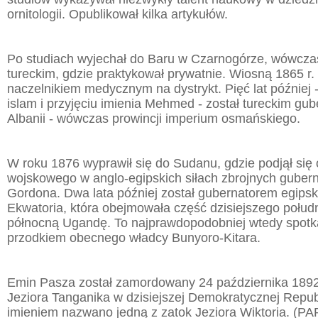
ornitologii. Opublikował kilka artykułów.
Po studiach wyjechał do Baru w Czarnogórze, wówcz
tureckim, gdzie praktykował prywatnie. Wiosną 1865 r
naczelnikiem medycznym na dystrykt. Pięć lat później -
islam i przyjęciu imienia Mehmed - został tureckim gu
Albanii - wówczas prowincji imperium osmańskiego.
W roku 1876 wyprawił się do Sudanu, gdzie podjął się
wojskowego w anglo-egipskich siłach zbrojnych guber
Gordona. Dwa lata później został gubernatorem egipski
Ekwatoria, która obejmowała część dzisiejszego połu
północną Ugandę. To najprawdopodobniej wtedy spotkał 
przodkiem obecnego władcy Bunyoro-Kitara.
Emin Pasza został zamordowany 24 października 1892
Jeziora Tanganika w dzisiejszej Demokratycznej Repu
imieniem nazwano jedną z zatok Jeziora Wiktoria. (PA