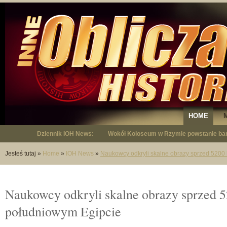
HOME
Dziennik IOH News:
Wokół Koloseum w Rzymie powstanie bar
"Niepodległy - opowieść o Januszu Krup
Jesteś tutaj
»
Home
»
IOH News
»
Naukowcy odkryli skalne obrazy sprzed 5200 
Naukowcy odkryli skalne obrazy sprzed 5
południowym Egipcie