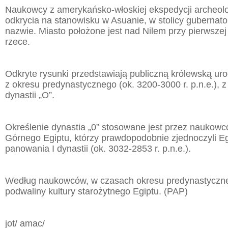
Naukowcy z amerykańsko-włoskiej ekspedycji archeolo
odkrycia na stanowisku w Asuanie, w stolicy gubernato
nazwie. Miasto położone jest nad Nilem przy pierwszej
rzece.
Odkryte rysunki przedstawiają publiczną królewską ur
z okresu predynastycznego (ok. 3200-3000 r. p.n.e.), 
dynastii „O”.
Określenie dynastia „0” stosowane jest przez nauko
Górnego Egiptu, którzy prawdopodobnie zjednoczyli E
panowania I dynastii (ok. 3032-2853 r. p.n.e.).
Według naukowców, w czasach okresu predynastyczne
podwaliny kultury starożytnego Egiptu. (PAP)
jot/ amac/