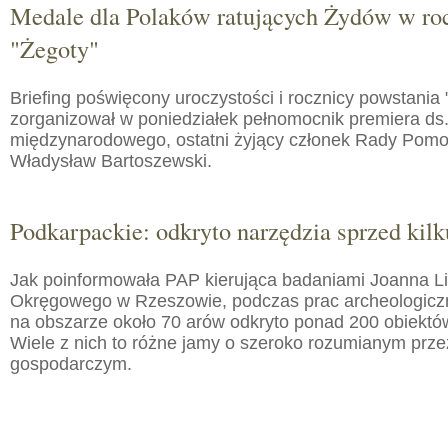
Medale dla Polaków ratujących Żydów w roc
"Żegoty"
Briefing poświęcony uroczystości i rocznicy powstania 
zorganizował w poniedziałek pełnomocnik premiera ds.
międzynarodowego, ostatni żyjący członek Rady Pom
Władysław Bartoszewski.
Podkarpackie: odkryto narzędzia sprzed kilku
Jak poinformowała PAP kierująca badaniami Joanna 
Okręgowego w Rzeszowie, podczas prac archeologic
na obszarze około 70 arów odkryto ponad 200 obiektó
Wiele z nich to różne jamy o szeroko rozumianym prz
gospodarczym.