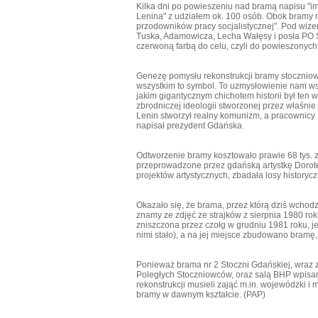
Kilka dni po powieszeniu nad bramą napisu "im
Lenina" z udziałem ok. 100 osób. Obok bramy n
przodowników pracy socjalistycznej". Pod wize
Tuska, Adamowicza, Lecha Wałęsy i posła PO St
czerwoną farbą do celu, czyli do powieszonych f
Genezę pomysłu rekonstrukcji bramy stocznio
wszystkim to symbol. To uzmysłowienie nam w
jakim gigantycznym chichotem historii był ten w
zbrodniczej ideologii stworzonej przez właśnie
Lenin stworzył realny komunizm, a pracownicy 
napisał prezydent Gdańska.
Odtworzenie bramy kosztowało prawie 68 tys. zł
przeprowadzone przez gdańską artystkę Dorotę
projektów artystycznych, zbadała losy historyc
Okazało się, że brama, przez którą dziś wchodzi
znamy ze zdjęć ze strajków z sierpnia 1980 rok
zniszczona przez czołg w grudniu 1981 roku, je
nimi stało), a na jej miejsce zbudowano bramę, 
Ponieważ brama nr 2 Stoczni Gdańskiej, wraz z
Poległych Stoczniowców, oraz salą BHP wpisane
rekonstrukcji musieli zająć m.in. wojewódzki i
bramy w dawnym kształcie. (PAP)