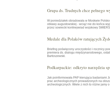
Grupa ds. Trudnych chce pełnego w
W poniedziałek obradowała w Moskwie Polsko-R
obławy augustowskiej - wciąż nie do końca wyj
przez sowiecki kontrwywiad wojskowy SMIERSZ 
Medale dla Polaków ratujących Żyd
Briefing poświęcony uroczystości i rocznicy p
premiera ds. dialogu międzynarodowego, osta
Bartoszewski.
Podkarpackie: odkryto narzędzia spr
Jak poinformowała PAP kierująca badaniami
prac archeologicznych prowadzonych na obsza
archeologicznych. Wiele z nich to różne jamy