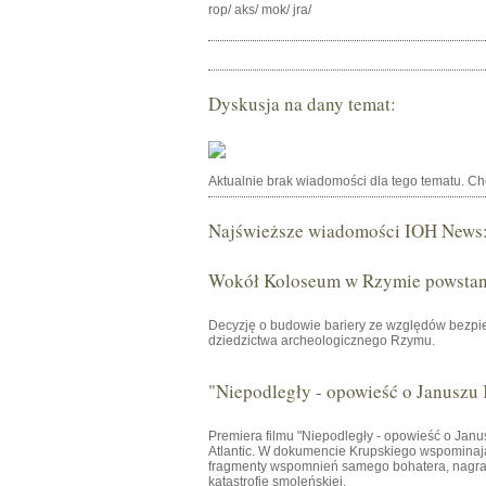
rop/ aks/ mok/ jra/
Dyskusja na dany temat:
Aktualnie brak wiadomości dla tego tematu. C
Najświeższe wiadomości IOH News
Wokół Koloseum w Rzymie powstani
Decyzję o budowie bariery ze względów bezpie
dziedzictwa archeologicznego Rzymu.
"Niepodległy - opowieść o Januszu
Premiera filmu "Niepodległy - opowieść o Janu
Atlantic. W dokumencie Krupskiego wspominają 
fragmenty wspomnień samego bohatera, nagrany
katastrofie smoleńskiej.