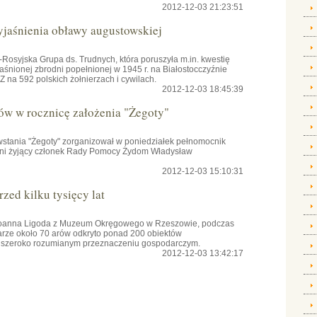
2012-12-03 21:23:51
yjaśnienia obławy augustowskiej
osyjska Grupa ds. Trudnych, która poruszyła m.in. kwestię
aśnionej zbrodni popełnionej w 1945 r. na Białostocczyźnie
na 592 polskich żołnierzach i cywilach.
2012-12-03 18:45:39
ów w rocznicę założenia "Żegoty"
owstania "Żegoty" zorganizował w poniedziałek pełnomocnik
tni żyjący członek Rady Pomocy Żydom Władysław
2012-12-03 15:10:31
zed kilku tysięcy lat
 Joanna Ligoda z Muzeum Okręgowego w Rzeszowie, podczas
rze około 70 arów odkryto ponad 200 obiektów
 o szeroko rozumianym przeznaczeniu gospodarczym.
2012-12-03 13:42:17