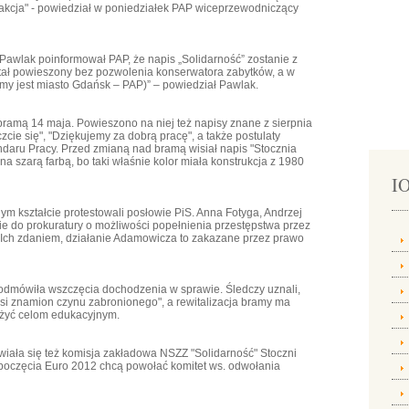
eakcja" - powiedział w poniedziałek PAP wiceprzewodniczący
awlak poinformował PAP, że napis „Solidarność” zostanie z
stał powieszony bez pozwolenia konserwatora zabytków, a w
my jest miasto Gdańsk – PAP)” – powiedział Pawlak.
bramą 14 maja. Powieszono na niej też napisy znane z sierpnia
czcie się", "Dziękujemy za dobrą pracę", a także postulaty
andaru Pracy. Przed zmianą nad bramą wisiał napis "Stocznia
szarą farbą, bo taki właśnie kolor miała konstrukcja z 1980
IO
ym kształcie protestowali posłowie PiS. Anna Fotyga, Andrzej
nie do prokuratury o możliwości popełnienia przestępstwa przez
ch zdaniem, działanie Adamowicza to zakazane przez prawo
dmówiła wszczęcia dochodzenia w sprawie. Śledczy uznali,
osi znamion czynu zabronionego", a rewitalizacja bramy ma
łużyć celom edukacyjnym.
iała się też komisja zakładowa NSZZ "Solidarność" Stoczni
zpoczęcia Euro 2012 chcą powołać komitet ws. odwołania