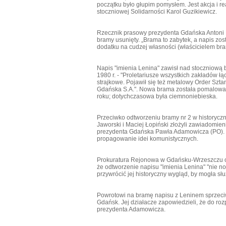
początku było głupim pomysłem. Jest akcja i r
stoczniowej Solidarności Karol Guzikiewicz.
Rzecznik prasowy prezydenta Gdańska Antoni P
bramy usunięty. „Brama to zabytek, a napis zo
dodatku na cudzej własności (właścicielem bra
Napis "imienia Lenina" zawisł nad stoczniową 
1980 r. - "Proletariusze wszystkich zakładów łą
strajkowe. Pojawił się też metalowy Order Szt
Gdańska S.A.". Nowa brama została pomalowana 
roku; dotychczasowa była ciemnoniebieska.
Przeciwko odtworzeniu bramy nr 2 w historyczn
Jaworski i Maciej Łopiński złożyli zawiadomie
prezydenta Gdańska Pawła Adamowicza (PO). I
propagowanie idei komunistycznych.
Prokuratura Rejonowa w Gdańsku-Wrzeszczu o
że odtworzenie napisu "imienia Lenina" "nie n
przywrócić jej historyczny wygląd, by mogła s
Powrotowi na bramę napisu z Leninem sprzeciw
Gdańsk. Jej działacze zapowiedzieli, że do ro
prezydenta Adamowicza.