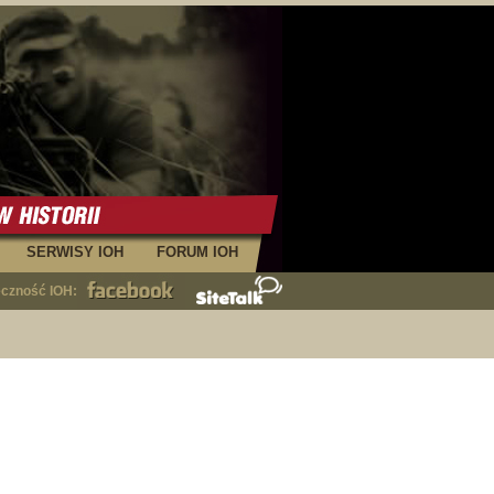
SERWISY IOH
FORUM IOH
eczność IOH: