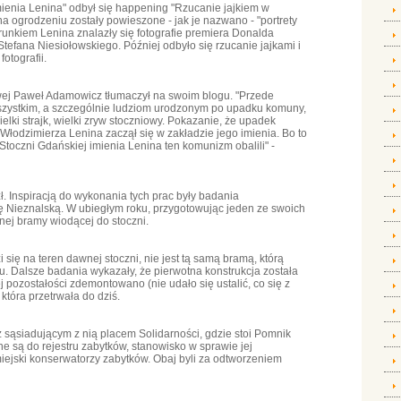
ienia Lenina" odbył się happening "Rzucanie jajkiem w
a ogrodzeniu zostały powieszone - jak je nazwano - "portrety
runkiem Lenina znalazły się fotografie premiera Donalda
efana Niesiołowskiego. Później odbyło się rzucanie jajkami i
otografii.
wej Paweł Adamowicz tłumaczył na swoim blogu. "Przede
szystkim, a szczególnie ludziom urodzonym po upadku komuny,
ielki strajk, wielki zryw stoczniowy. Pokazanie, że upadek
 Włodzimierza Lenina zaczął się w zakładzie jego imienia. Bo to
Stoczni Gdańskiej imienia Lenina ten komunizm obalili" -
. Inspiracją do wykonania tych prac były badania
 Nieznalską. W ubiegłym roku, przygotowując jeden ze swoich
znej bramy wiodącej do stoczni.
 się na teren dawnej stoczni, nie jest tą samą bramą, którą
u. Dalsze badania wykazały, że pierwotna konstrukcja została
j pozostałości zdemontowano (nie udało się ustalić, co się z
która przetrwała do dziś.
 sąsiadującym z nią placem Solidarności, gdzie stoi Pomnik
 są do rejestru zabytków, stanowisko w sprawie jej
 miejski konserwatorzy zabytków. Obaj byli za odtworzeniem