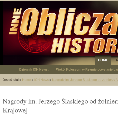
HOME
Dziennik IOH News:
Wokół Koloseum w Rzymie powstanie bar
"Niepodległy - opowieść o Januszu Krup
Jesteś tutaj
»
Home
»
IOH News
»
Nagrody im. Jerzego Ślaskiego od żołnierzy A
Nagrody im. Jerzego Ślaskiego od żołnie
Krajowej