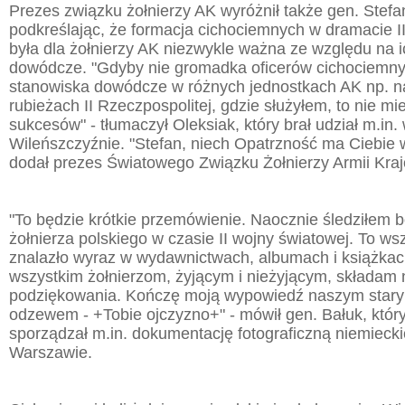
Prezes związku żołnierzy AK wyróżnił także gen. Stef
podkreślając, że formacja cichociemnych w dramacie I
była dla żołnierzy AK niezwykle ważna ze względu na i
dowódcze. "Gdyby nie gromadka oficerów cichociemnych
stanowiska dowódcze w różnych jednostkach AK np. 
rubieżach II Rzeczpospolitej, gdzie służyłem, to nie mi
sukcesów" - tłumaczył Oleksiak, który brał udział m.in. 
Wileńszczyźnie. "Stefan, niech Opatrzność ma Ciebie w
dodał prezes Światowego Związku Żołnierzy Armii Kraj
"To będzie krótkie przemówienie. Naocznie śledziłem 
żołnierza polskiego w czasie II wojny światowej. To ws
znalazło wyraz w wydawnictwach, albumach i książkach
wszystkim żołnierzom, żyjącym i nieżyjącym, składam 
podziękowania. Kończę moją wypowiedź naszym star
odzewem - +Tobie ojczyzno+" - mówił gen. Bałuk, któr
sporządzał m.in. dokumentację fotograficzną niemiec
Warszawie.