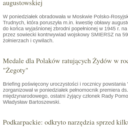
augustowskiej
W poniedziałek obradowała w Moskwie Polsko-Rosyjs
Trudnych, która poruszyła m.in. kwestię obławy augusto
do końca wyjaśnionej zbrodni popełnionej w 1945 r. na
przez sowiecki kontrwywiad wojskowy SMIERSZ na 59
żołnierzach i cywilach.
Medale dla Polaków ratujących Żydów w roc
"Żegoty"
Briefing poświęcony uroczystości i rocznicy powstania 
zorganizował w poniedziałek pełnomocnik premiera ds.
międzynarodowego, ostatni żyjący członek Rady Pom
Władysław Bartoszewski.
Podkarpackie: odkryto narzędzia sprzed kilku