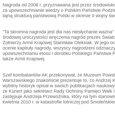
Nagroda od 2008 r. przyznawana jest przez środowisko 
za upowszechnianie wiedzy o Polskim Państwie Pod
tajną strukturą państwową Polski w okresie II wojny św
"Ta skromna nagroda jest dla nas niesłychanie ważna" 
środowej uroczystości wręczenia nagród prezes Świa
Żołnierzy Armii Krajowej Stanisław Oleksiak. W jego oc
ocenie kapituły nagrody, wszyscy nagrodzeni odznaczyl
upowszechnianiu etosu i dorobku Polskiego Państwa 
także Armii Krajowej.
Szef kombatantów AK przekonywał, że Muzeum Powst
Warszawskiego znakomicie prezentuje to, co Andrzej K
wybitny historyk opisał w swoich publikacjach naukowyc
że Kunert jako sekretarz Rady Ochrony Pamięci Walk 
zastępuje Andrzeja Przewoźnika, który na tym stanowi
kwietnia 2010 r. w katastrofie lotniczej pod Smoleński