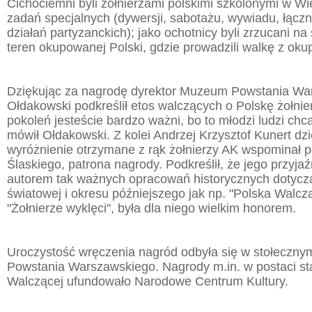
Cichociemni byli żołnierzami polskimi szkolonymi w Wiel
zadań specjalnych (dywersji, sabotażu, wywiadu, łączn
działań partyzanckich); jako ochotnicy byli zrzucani n
teren okupowanej Polski, gdzie prowadzili walkę z ok
Dziękując za nagrodę dyrektor Muzeum Powstania Wa
Ołdakowski podkreślił etos walczących o Polskę żołnie
pokoleń jesteście bardzo ważni, bo to młodzi ludzi chcą
mówił Ołdakowski. Z kolei Andrzej Krzysztof Kunert dz
wyróżnienie otrzymane z rąk żołnierzy AK wspominał 
Ślaskiego, patrona nagrody. Podkreślił, że jego przyjaź
autorem tak ważnych opracowań historycznych dotyczą
światowej i okresu późniejszego jak np. "Polska Walcz
"Żołnierze wyklęci", była dla niego wielkim honorem.
Uroczystość wręczenia nagród odbyła się w stołecz
Powstania Warszawskiego. Nagrody m.in. w postaci sta
Walczącej ufundowało Narodowe Centrum Kultury.