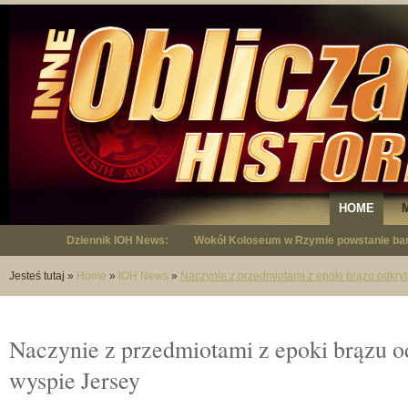
HOME
Dziennik IOH News:
Wokół Koloseum w Rzymie powstanie bar
"Niepodległy - opowieść o Januszu Krup
Jesteś tutaj
»
Home
»
IOH News
»
Naczynie z przedmiotami z epoki brązu odkry
Naczynie z przedmiotami z epoki brązu o
wyspie Jersey