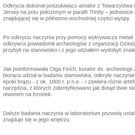
Odkrycia dokonał poszukiwacz-amator z Towarzystwa 
Jersey na polu położonym w parafii Trinity – jednostce 
znajdującej się w północno-wschodniej części wyspy.
Po odkryciu naczynia przy pomocy wykrywacza metali i
odkrywca powiadomił archeologów z organizacji Dziedz
przybyli na stanowisko i z jego udziałem wydobyli znal
Jak poinformowała Olga Finch, kurator ds. archeologi
biorąca udział w badaniu stanowiska, odkryte naczynie
epoki brązu - z ok. 1000 r. p.n.e. - i zawiera różne arte
narzędzia, z których zidentyfikowano jak dotąd dwie s
otworem na trzonek.
Dalsze badania naczynia w laboratorium pozwolą ustali
znajduje się w jego wnętrzu.