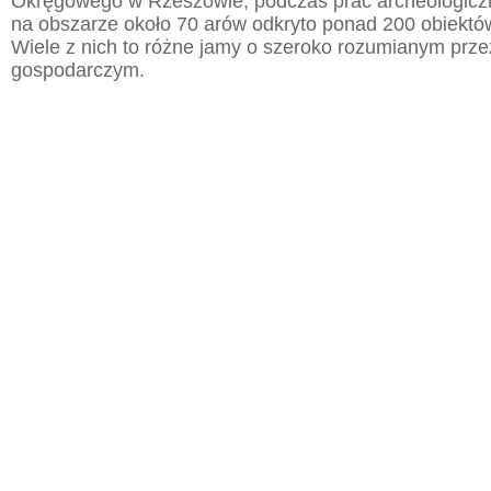
Okręgowego w Rzeszowie, podczas prac archeologic
na obszarze około 70 arów odkryto ponad 200 obiektó
Wiele z nich to różne jamy o szeroko rozumianym prz
gospodarczym.