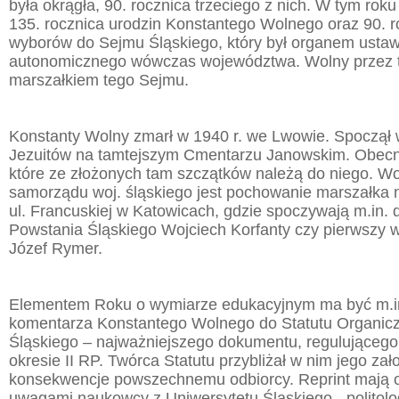
była okrągła, 90. rocznica trzeciego z nich. W tym rok
135. rocznica urodzin Konstantego Wolnego oraz 90. r
wyborów do Sejmu Śląskiego, który był organem ust
autonomicznego wówczas województwa. Wolny przez t
marszałkiem tego Sejmu.
Konstanty Wolny zmarł w 1940 r. we Lwowie. Spoczął
Jezuitów na tamtejszym Cmentarzu Janowskim. Obecn
które ze złożonych tam szczątków należą do niego. Wo
samorządu woj. śląskiego jest pochowanie marszałka 
ul. Francuskiej w Katowicach, gdzie spoczywają m.in. dy
Powstania Śląskiego Wojciech Korfanty czy pierwszy 
Józef Rymer.
Elementem Roku o wymiarze edukacyjnym ma być m.i
komentarza Konstantego Wolnego do Statutu Organi
Śląskiego – najważniejszego dokumentu, regulującego
okresie II RP. Twórca Statutu przybliżał w nim jego zało
konsekwencje powszechnemu odbiorcy. Reprint mają o
uwagami naukowcy z Uniwersytetu Śląskiego - politolo