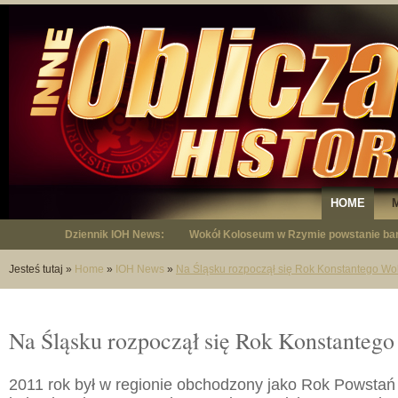
HOME
Dziennik IOH News:
"Niepodległy - opowieść o Januszu Krup
Jesteś tutaj
»
Home
»
IOH News
»
Na Śląsku rozpoczął się Rok Konstantego W
Na Śląsku rozpoczął się Rok Konstanteg
2011 rok był w regionie obchodzony jako Rok Powstań