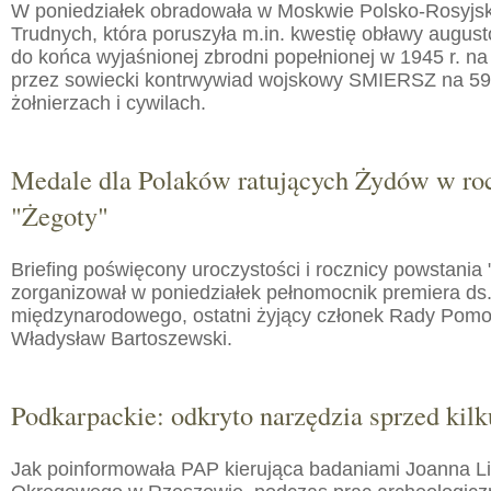
W poniedziałek obradowała w Moskwie Polsko-Rosyjs
Trudnych, która poruszyła m.in. kwestię obławy augusto
do końca wyjaśnionej zbrodni popełnionej w 1945 r. na
przez sowiecki kontrwywiad wojskowy SMIERSZ na 59
żołnierzach i cywilach.
Medale dla Polaków ratujących Żydów w roc
"Żegoty"
Briefing poświęcony uroczystości i rocznicy powstania 
zorganizował w poniedziałek pełnomocnik premiera ds.
międzynarodowego, ostatni żyjący członek Rady Pom
Władysław Bartoszewski.
Podkarpackie: odkryto narzędzia sprzed kilku
Jak poinformowała PAP kierująca badaniami Joanna 