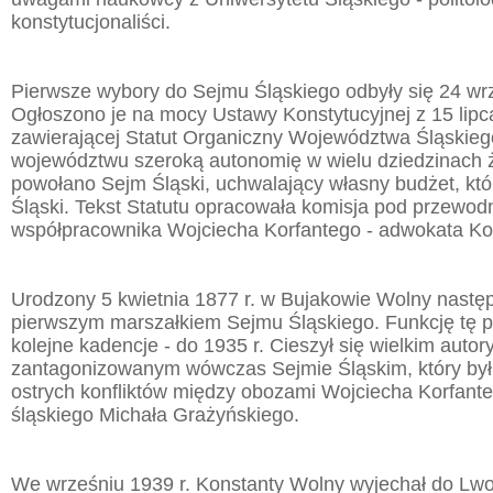
konstytucjonaliści.
Pierwsze wybory do Sejmu Śląskiego odbyły się 24 wrz
Ogłoszono je na mocy Ustawy Konstytucyjnej z 15 lipca
zawierającej Statut Organiczny Województwa Śląskie
województwu szeroką autonomię w wielu dziedzinach 
powołano Sejm Śląski, uchwalający własny budżet, któr
Śląski. Tekst Statutu opracowała komisja pod przewod
współpracownika Wojciecha Korfantego - adwokata K
Urodzony 5 kwietnia 1877 r. w Bujakowie Wolny następ
pierwszym marszałkiem Sejmu Śląskiego. Funkcję tę peł
kolejne kadencje - do 1935 r. Cieszył się wielkim auto
zantagonizowanym wówczas Sejmie Śląskim, który był
ostrych konfliktów między obozami Wojciecha Korfant
śląskiego Michała Grażyńskiego.
We wrześniu 1939 r. Konstanty Wolny wyjechał do Lwo