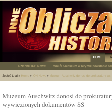
HOME
Dziennik IOH News:
"Niepodległy - opowieść o Januszu Krup
Jesteś tutaj
»
Home
»
IOH News
»
Muzeum Auschwitz donosi do prokuratury ws
Muzeum Auschwitz donosi do prokuratur
wywiezionych dokumentów SS