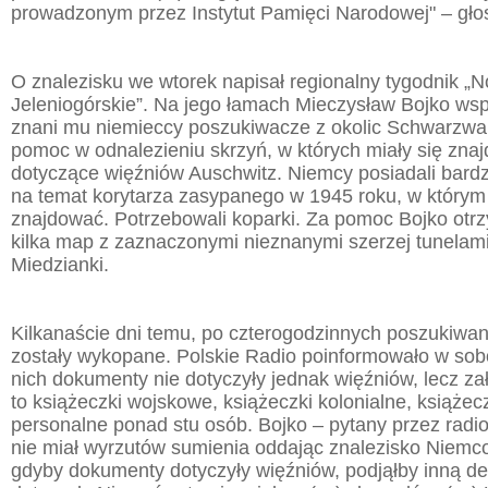
prowadzonym przez Instytut Pamięci Narodowej" – gło
O znalezisku we wtorek napisał regionalny tygodnik „
Jeleniogórskie”. Na jego łamach Mieczysław Bojko wsp
znani mu niemieccy poszukiwacze z okolic Schwarzwal
pomoc w odnalezieniu skrzyń, w których miały się zn
dotyczące więźniów Auschwitz. Niemcy posiadali bard
na temat korytarza zasypanego w 1945 roku, w którym 
znajdować. Potrzebowali koparki. Za pomoc Bojko otrzy
kilka map z zaznaczonymi nieznanymi szerzej tunelami
Miedzianki.
Kilkanaście dni temu, po czterogodzinnych poszukiwan
zostały wykopane. Polskie Radio poinformowało w sob
nich dokumenty nie dotyczyły jednak więźniów, lecz za
to książeczki wojskowe, książeczki kolonialne, książecz
personalne ponad stu osób. Bojko – pytany przez radi
nie miał wyrzutów sumienia oddając znalezisko Niemco
gdyby dokumenty dotyczyły więźniów, podjąłby inną decy