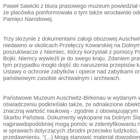
Paweł Sawicki z biura prasowego muzeum powiedział
że placówka poinformowała o tym także wrocławski oddz
Pamięci Narodowej.
Trzy skrzynie z dokumentami załogi obozowej Auschwit
niedawno w okolicach Przełęczy Kowarskiej na Dolny
poszukiwacze z Niemiec, którzy korzystali z pomocy 
Bojki. Niemcy wywieźli je do swego kraju. Zdaniem 
tym przypadku mogło dojść do naruszenia przepisów k
Ustawy o ochronie zabytków i opiece nad zabytkami o
państwowym zasobie archiwalnym i archiwach.
Państwowe Muzeum Auschwitz-Birkenau w wydanym w
oświadczeniu podkreślało także, że odnalezione obiekt
znaczną wartość naukową - zgodnie z obowiązującym 
Skarbu Państwa. Dokumenty wykopane na Dolnym Śl
najprawdopodobniej mogą pomóc w zidentyfikowaniu 
w sprawach dotyczących zbrodni przeciwko ludzkości, 
przedawnieniu. "(...) Mogą stanowić materiał dowodow