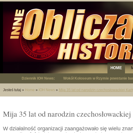
HOME
Dziennik IOH News:
"Niepodległy - opowieść o Januszu Krup
Jesteś tutaj
»
Home
»
IOH News
»
Mija 35 lat od narodzin czechosłowackiej Kart
Mija 35 lat od narodzin czechosłowackiej
W działalność organizacji zaangażowało się wielu zna