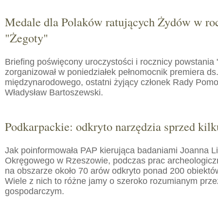
Medale dla Polaków ratujących Żydów w roc
"Żegoty"
Briefing poświęcony uroczystości i rocznicy powstania 
zorganizował w poniedziałek pełnomocnik premiera ds.
międzynarodowego, ostatni żyjący członek Rady Pom
Władysław Bartoszewski.
Podkarpackie: odkryto narzędzia sprzed kilku
Jak poinformowała PAP kierująca badaniami Joanna 
Okręgowego w Rzeszowie, podczas prac archeologic
na obszarze około 70 arów odkryto ponad 200 obiektó
Wiele z nich to różne jamy o szeroko rozumianym prz
gospodarczym.