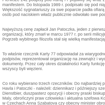
manifestem. Do listopada 1989 r. podpisało się pod n
Większość sygnatariuszy za swe poparcie padła ofiarą s
osób pod naciskiem władz publicznie odwołało swe pod
Najwyższą cenę zapłacił Jan Patoczka, jeden z pierws
organizacji, który zmarł w marcu 1977 r. po serii milic
Pogrzeb wybitnego filozofa stał się wielką manifestacj
To właśnie rzecznik Karty 77 odpowiadał za wiarygodn
podpisów, reprezentował organizację na zewnątrz i wyd
dokumenty. Przez cały okres działalności Karty funkcję 
wszyscy byli więzieni.
Co roku wybierano trzech rzeczników. Do najbardziej 
Havla i Patoczki - należeli: dziennikarz i późniejszy sze
Dienstbier, duszpasterz opozycji i obecny praski bisk
Maly, obrończyni praw człowieka i aktualna szefowa K
w Czechach Anna Szabatova czy obecny minister obro