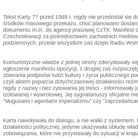
Tekst Karty 77 przed 1989 r. nigdy nie przedostał się 
środków masowego przekazu, choć planowano dostarc
dokumentu m.in. do agencji prasowej CzTK. Manifest d
Czechosłowacji za pośrednictwem zachodnich mediów
podziemnych, przede wszystkim zaś dzięki Radiu Wol
Komunistyczne władze z jednej strony zdecydowały si
ogłoszenie manifestu opozycji, z drugiej zaś rozpoczę
zbierania podpisów ludzi kultury i życia publicznego po
czyli aktem poparcia dotychczasowej działalności reżi
nigdy z nazwy i bez cytowania jej treści - informowały j
izolowanej i wywrotowej. Jej sygnatariuszy oficjalne m
"sługusami i agentami imperializmu" czy "zaprzedańcami
Karta nawoływała do dialogu, a nie walki z systemem.
działalności politycznej, jedynie ukazywała obłudę wł
zobowiązania, które nie przystawały do sytuacji w kra