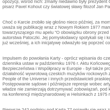
opozycji, wśród nich: zmarły niedawno były prezydent
pisarz Pavel Kohout czy światowej sławy filozof Jan P
Choć o Karcie zrobiło się głośno nieco później, za mom
uważa się publikację wraz z Nowym Rokiem 1977 manife
towarzyszącego mu apelu "O obowiązku obrony przed
autorstwa Patoczki. Jej pomysłodawcy spotykali się i k
już wcześniej, a ich inicjatywę odważyło się poprzeć co
Impulsem do powołania Karty - oprócz wpisania do cz
dziennika ustaw w październiku 1976 r. Aktu Końcoweg
Bezpieczeństwa i Współpracy w Europie - był także p
działalność wywrotową czeskich muzyków rockowych z 
People of the Universe i innych przedstawicieli praski
Postępowanie sądowe i późniejsze represje wobec art
władze nie zamierzają dotrzymywać zobowiązań, pod k
na konferencji międzynarodowej w Helsinkach z 1975 r
Pierwsze 242 podpisy pod Kartą 77 pojawiły się wraz z