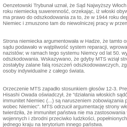
Oenzetowski Trybunał uznał, że Sąd Najwyższy Włoch
roku niemiecką suwerenność, orzekając, iż włoski obywa
ma prawo do odszkodowania za to, że w 1944 roku de
Niemiec i zmuszono tam do niewolniczej pracy w prze
Strona niemiecka argumentowała w Hadze, że tamto o
sądu podawało w wątpliwość system reparacji, wprow
nazistów; w ramach tego systemu Niemcy od lat 50. w
odszkodowania. Wskazywano, że gdyby MTS wziął st
zostałyby zalane falą roszczeń odszkodowawczych, zg
osoby indywidualne z całego świata.
Orzeczenie MTS zapadło stosunkiem głosów 12-3. Pre
Hisashi Owada oświadczył, że "działania włoskich sąd
immunitet Niemiec (...) są naruszeniem zobowiązania
wobec Niemiec". MTS odrzucił argumentację strony wło
twierdziła, że immunitet państwa nie ma zastosowania
wojennych i zbrodni przeciwko ludzkości, popełnionych
jednego kraju na terytorium innego państwa.