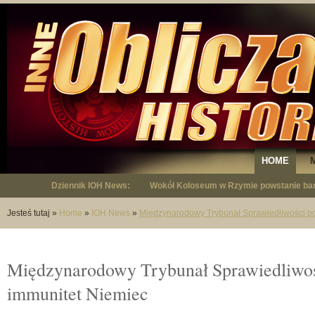
HOME
Dziennik IOH News:
Wokół Koloseum w Rzymie powstanie bar
"Niepodległy - opowieść o Januszu Krup
Jesteś tutaj
»
Home
»
IOH News
»
Międzynarodowy Trybunał Sprawiedliwości po
Międzynarodowy Trybunał Sprawiedliwoś
immunitet Niemiec