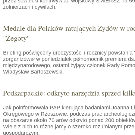
przez sowiecki kontrwywiad wojskowy SMIERSZ na 59
żołnierzach i cywilach.
Medale dla Polaków ratujących Żydów w roc
"Żegoty"
Briefing poświęcony uroczystości i rocznicy powstania 
zorganizował w poniedziałek pełnomocnik premiera ds.
międzynarodowego, ostatni żyjący członek Rady Pom
Władysław Bartoszewski.
Podkarpackie: odkryto narzędzia sprzed kilku
Jak poinformowała PAP kierująca badaniami Joanna 
Okręgowego w Rzeszowie, podczas prac archeologic
na obszarze około 70 arów odkryto ponad 200 obiektó
Wiele z nich to różne jamy o szeroko rozumianym prz
gospodarczym.