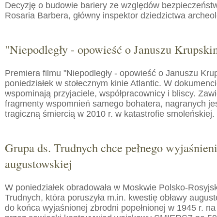
Decyzję o budowie bariery ze względów bezpieczeństw
Rosaria Barbera, główny inspektor dziedzictwa arche
"Niepodległy - opowieść o Januszu Krupski
Premiera filmu "Niepodległy - opowieść o Januszu Kru
poniedziałek w stołecznym kinie Atlantic. W dokumenc
wspominają przyjaciele, współpracownicy i bliscy. Zaw
fragmenty wspomnień samego bohatera, nagranych jes
tragiczną śmiercią w 2010 r. w katastrofie smoleńskiej.
Grupa ds. Trudnych chce pełnego wyjaśnien
augustowskiej
W poniedziałek obradowała w Moskwie Polsko-Rosyjs
Trudnych, która poruszyła m.in. kwestię obławy augusto
do końca wyjaśnionej zbrodni popełnionej w 1945 r. na