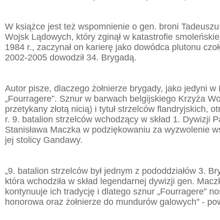
W książce jest też wspomnienie o gen. broni Tadeusz
Wojsk Lądowych, który zginął w katastrofie smoleńskie
1984 r., zaczynał on karierę jako dowódca plutonu czoł
2002-2005 dowodził 34. Brygadą.
Autor pisze, dlaczego żołnierze brygady, jako jedyni w
„Fourragere”. Sznur w barwach belgijskiego Krzyża W
przetykany złotą nicią) i tytuł strzelców flandryjskich, o
r. 9. batalion strzelców wchodzący w skład 1. Dywizji 
Stanisława Maczka w podziękowaniu za wyzwolenie wsc
jej stolicy Gandawy.
„9. batalion strzelców był jednym z pododdziałów 3. Br
która wchodziła w skład legendarnej dywizji gen. Mac
kontynuuje ich tradycję i dlatego sznur „Fourragere” n
honorowa oraz żołnierze do mundurów galowych" - powi