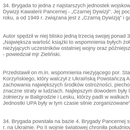
34. Brygada to jedna z najstarszych jednostek wojskow
Dywizji Kawalerii Pancernej - „Czarnej Dywizji”. Jej po
roku, a od 1949 r. związana jest z „Czarną Dywizją” i
Autor spędził w niej blisko jedną trzecią swojej ponad 3
„Największa wartość książki to wspomnienia byłych żołn
nieżyjących uczestników ostatniej wojny oraz późniejs
- powiedział mjr Zieliński.
Przedstawił on m.in. wspomnienia nieżyjącego por. St
Korzyńskiego, który walczył z Ukraińską Powstańczą 
zachowania największych środków ostrożności, piecho
znaczne straty w ludziach. Najlepszym dowodem były l
żołnierzy w Baligrodzie i Lesku, którzy padli w walkac
Jednostki UPA były w tym czasie silnie zorganizowane" 
34. Brygada powstała na bazie 4. Brygady Pancernej
r. na Ukrainie. Po II wojnie światowej chroniła południo