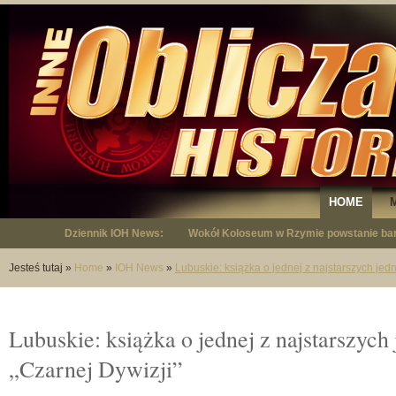
HOME
Dziennik IOH News:
Wokół Koloseum w Rzymie powstanie bar
"Niepodległy - opowieść o Januszu Krup
Jesteś tutaj
»
Home
»
IOH News
»
Lubuskie: książka o jednej z najstarszych jed
Lubuskie: książka o jednej z najstarszych
„Czarnej Dywizji”