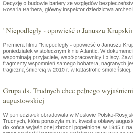
Decyzję o budowie bariery ze względów bezpieczeństw
Rosaria Barbera, główny inspektor dziedzictwa arche
"Niepodległy - opowieść o Januszu Krupski
Premiera filmu "Niepodległy - opowieść o Januszu Kru
poniedziałek w stołecznym kinie Atlantic. W dokumenc
wspominają przyjaciele, współpracownicy i bliscy. Zaw
fragmenty wspomnień samego bohatera, nagranych jes
tragiczną śmiercią w 2010 r. w katastrofie smoleńskiej.
Grupa ds. Trudnych chce pełnego wyjaśnien
augustowskiej
W poniedziałek obradowała w Moskwie Polsko-Rosyjs
Trudnych, która poruszyła m.in. kwestię obławy augusto
do końca wyjaśnionej zbrodni popełnionej w 1945 r. na