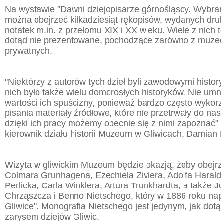
Na wystawie "Dawni dziejopisarze górnośląscy. Wybra
można obejrzeć kilkadziesiąt rękopisów, wydanych druki
notatek m.in. z przełomu XIX i XX wieku. Wiele z nich t
dotąd nie prezentowane, pochodzące zarówno z muze
prywatnych.
"Niektórzy z autorów tych dzieł byli zawodowymi histor
nich było także wielu domorosłych historyków. Nie umn
wartości ich spuścizny, ponieważ bardzo często wykorz
pisania materiały źródłowe, które nie przetrwały do na
dzięki ich pracy możemy obecnie się z nimi zapoznać"
kierownik działu historii Muzeum w Gliwicach, Damian
Wizyta w gliwickim Muzeum będzie okazją, żeby obejrz
Colmara Grunhagena, Ezechiela Ziviera, Adolfa Harald
Perlicka, Carla Winklera, Artura Trunkhardta, a także
Chrząszcza i Benno Nietschego, który w 1886 roku napi
Gliwice". Monografia Nietschego jest jedynym, jak dotą
zarysem dziejów Gliwic.