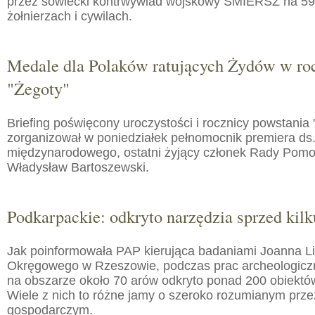
przez sowiecki kontrwywiad wojskowy SMIERSZ na 59
żołnierzach i cywilach.
Medale dla Polaków ratujących Żydów w roc
"Żegoty"
Briefing poświęcony uroczystości i rocznicy powstania 
zorganizował w poniedziałek pełnomocnik premiera ds.
międzynarodowego, ostatni żyjący członek Rady Pom
Władysław Bartoszewski.
Podkarpackie: odkryto narzędzia sprzed kilku
Jak poinformowała PAP kierująca badaniami Joanna 
Okręgowego w Rzeszowie, podczas prac archeologic
na obszarze około 70 arów odkryto ponad 200 obiektó
Wiele z nich to różne jamy o szeroko rozumianym prz
gospodarczym.