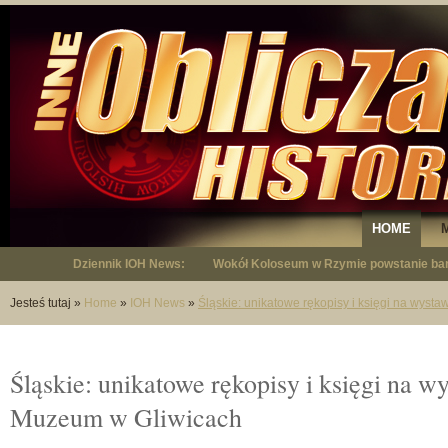
HOME
Dziennik IOH News:
"Niepodległy - opowieść o Januszu Krup
Jesteś tutaj
»
Home
»
IOH News
»
Śląskie: unikatowe rękopisy i księgi na wyst
Śląskie: unikatowe rękopisy i księgi na w
Muzeum w Gliwicach