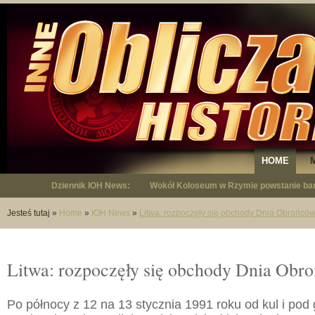
HOME
Dziennik IOH News:
Wokół Koloseum w Rzymie powstanie bar
"Niepodległy - opowieść o Januszu Krup
Jesteś tutaj
»
Home
»
IOH News
»
Litwa: rozpoczęły się obchody Dnia Obrońcó
Litwa: rozpoczęły się obchody Dnia Obr
Po północy z 12 na 13 stycznia 1991 roku od kul i pod