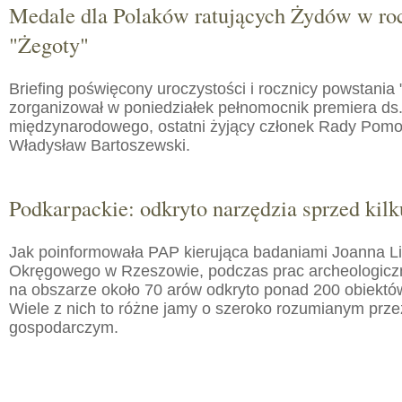
Medale dla Polaków ratujących Żydów w roc
"Żegoty"
Briefing poświęcony uroczystości i rocznicy powstania 
zorganizował w poniedziałek pełnomocnik premiera ds.
międzynarodowego, ostatni żyjący członek Rady Pom
Władysław Bartoszewski.
Podkarpackie: odkryto narzędzia sprzed kilku
Jak poinformowała PAP kierująca badaniami Joanna 
Okręgowego w Rzeszowie, podczas prac archeologic
na obszarze około 70 arów odkryto ponad 200 obiektó
Wiele z nich to różne jamy o szeroko rozumianym prz
gospodarczym.