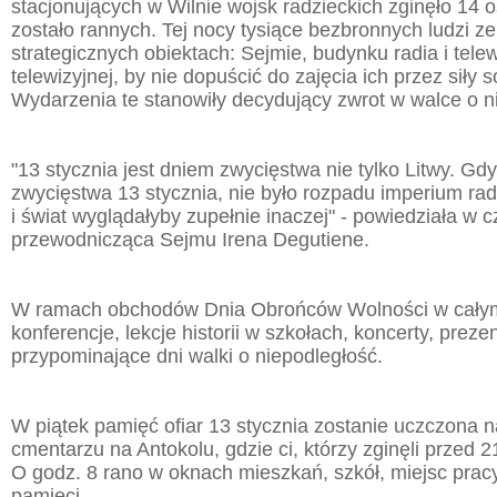
stacjonujących w Wilnie wojsk radzieckich zginęło 14 o
zostało rannych. Tej nocy tysiące bezbronnych ludzi ze
strategicznych obiektach: Sejmie, budynku radia i telewi
telewizyjnej, by nie dopuścić do zajęcia ich przez siły 
Wydarzenia te stanowiły decydujący zwrot w walce o ni
"13 stycznia jest dniem zwycięstwa nie tylko Litwy. Gdy
zwycięstwa 13 stycznia, nie było rozpadu imperium ra
i świat wyglądałyby zupełnie inaczej" - powiedziała w 
przewodnicząca Sejmu Irena Degutiene.
W ramach obchodów Dnia Obrońców Wolności w całym
konferencje, lekcje historii w szkołach, koncerty, pre
przypominające dni walki o niepodległość.
W piątek pamięć ofiar 13 stycznia zostanie uczczona 
cmentarzu na Antokolu, gdzie ci, którzy zginęli przed 2
O godz. 8 rano w oknach mieszkań, szkół, miejsc pracy
pamięci.