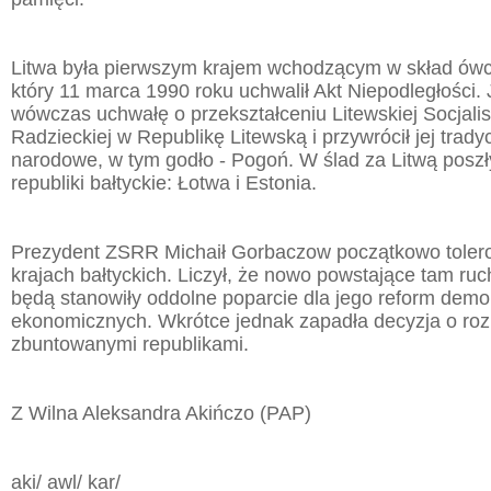
Litwa była pierwszym krajem wchodzącym w skład ó
który 11 marca 1990 roku uchwalił Akt Niepodległości. 
wówczas uchwałę o przekształceniu Litewskiej Socjalis
Radzieckiej w Republikę Litewską i przywrócił jej trad
narodowe, w tym godło - Pogoń. W ślad za Litwą poszł
republiki bałtyckie: Łotwa i Estonia.
Prezydent ZSRR Michaił Gorbaczow początkowo toler
krajach bałtyckich. Liczył, że nowo powstające tam r
będą stanowiły oddolne poparcie dla jego reform demo
ekonomicznych. Wkrótce jednak zapadła decyzja o rozp
zbuntowanymi republikami.
Z Wilna Aleksandra Akińczo (PAP)
aki/ awl/ kar/