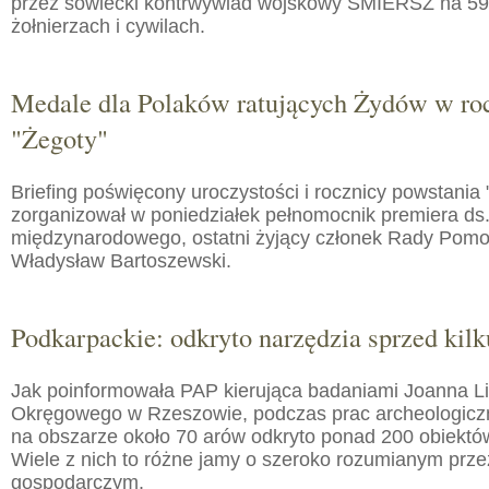
przez sowiecki kontrwywiad wojskowy SMIERSZ na 59
żołnierzach i cywilach.
Medale dla Polaków ratujących Żydów w roc
"Żegoty"
Briefing poświęcony uroczystości i rocznicy powstania 
zorganizował w poniedziałek pełnomocnik premiera ds.
międzynarodowego, ostatni żyjący członek Rady Pom
Władysław Bartoszewski.
Podkarpackie: odkryto narzędzia sprzed kilku
Jak poinformowała PAP kierująca badaniami Joanna 
Okręgowego w Rzeszowie, podczas prac archeologic
na obszarze około 70 arów odkryto ponad 200 obiektó
Wiele z nich to różne jamy o szeroko rozumianym prz
gospodarczym.