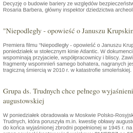
Decyzję o budowie bariery ze względów bezpieczeństw
Rosaria Barbera, główny inspektor dziedzictwa arche
"Niepodległy - opowieść o Januszu Krupski
Premiera filmu "Niepodległy - opowieść o Januszu Kru
poniedziałek w stołecznym kinie Atlantic. W dokumenc
wspominają przyjaciele, współpracownicy i bliscy. Zaw
fragmenty wspomnień samego bohatera, nagranych jes
tragiczną śmiercią w 2010 r. w katastrofie smoleńskiej.
Grupa ds. Trudnych chce pełnego wyjaśnien
augustowskiej
W poniedziałek obradowała w Moskwie Polsko-Rosyjs
Trudnych, która poruszyła m.in. kwestię obławy augusto
do końca wyjaśnionej zbrodni popełnionej w 1945 r. na