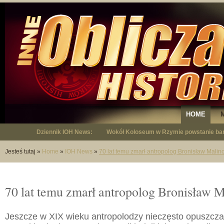
HOME
Dziennik IOH News:
Wokół Koloseum w Rzymie powstanie bar
"Niepodległy - opowieść o Januszu Krup
Jesteś tutaj
»
Home
»
IOH News
»
70 lat temu zmarł antropolog Bronisław Malin
70 lat temu zmarł antropolog Bronisław 
Jeszcze w XIX wieku antropolodzy nieczęsto opuszczal