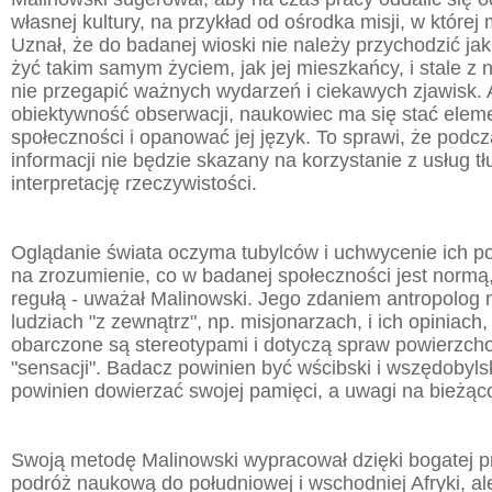
własnej kultury, na przykład od ośrodka misji, w które
Uznał, że do badanej wioski nie należy przychodzić jak 
żyć takim samym życiem, jak jej mieszkańcy, i stale z 
nie przegapić ważnych wydarzeń i ciekawych zjawisk.
obiektywność obserwacji, naukowiec ma się stać elem
społeczności i opanować jej język. To sprawi, że podc
informacji nie będzie skazany na korzystanie z usług t
interpretację rzeczywistości.
Oglądanie świata oczyma tubylców i uchwycenie ich p
na zrozumienie, co w badanej społeczności jest normą
regułą - uważał Malinowski. Jego zdaniem antropolog 
ludziach "z zewnątrz", np. misjonarzach, i ich opiniach,
obarczone są stereotypami i dotyczą spraw powierzch
"sensacji". Badacz powinien być wścibski i wszędobyls
powinien dowierzać swojej pamięci, a uwagi na bieżąc
Swoją metodę Malinowski wypracował dzięki bogatej p
podróż naukową do południowej i wschodniej Afryki, al