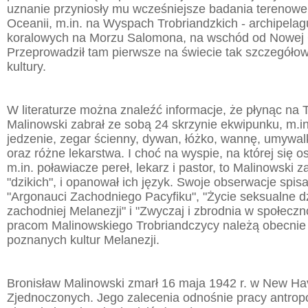
uznanie przyniosły mu wcześniejsze badania terenowe w
Oceanii, m.in. na Wyspach Trobriandzkich - archipela
koralowych na Morzu Salomona, na wschód od Nowej 
Przeprowadził tam pierwsze na świecie tak szczegóło
kultury.
W literaturze można znaleźć informacje, że płynąc na T
Malinowski zabrał ze sobą 24 skrzynie ekwipunku, m.
jedzenie, zegar ścienny, dywan, łóżko, wannę, umywalkę
oraz różne lekarstwa. I choć na wyspie, na której się osi
m.in. poławiacze pereł, lekarz i pastor, to Malinowski 
"dzikich", i opanował ich język. Swoje obserwacje spis
"Argonauci Zachodniego Pacyfiku", "Życie seksualne d
zachodniej Melanezji" i "Zwyczaj i zbrodnia w społeczno
pracom Malinowskiego Trobriandczycy należą obecnie 
poznanych kultur Melanezji.
Bronisław Malinowski zmarł 16 maja 1942 r. w New H
Zjednoczonych. Jego zalecenia odnośnie pracy antrop