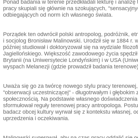
Ponad badania w terenie przedkładali lekturę i analizę
pracy skupiali się głównie na szokujących, "sensacyjn
odbiegających od norm ich własnego świata.
Porządek ten odwrócił polski antropolog, podróżnik, et
i socjolog Bronisław Malinowski. Urodził się w 1884 r. 
później studiował i doktoryzował się na wydziale filoz
Jagiellońskiego. Większość zawodowego życia spędził 
Brytanii (na Uniwersytecie Londyńskim) i w USA (Uniwe
wyspach Melanezji (gdzie prowadził badania terenowe)
Uważa się go za twórcę nowego stylu pracy terenowej,
"obserwacji uczestniczącej" - długotrwałym i głębokim 
społecznością. Na podstawie własnego doświadczenia
sformułował reguły terenowej pracy antropologa. Postu
badacz obcej kultury wyrwał się z kontekstu własnej, o
uprzedzenia i oczekiwania.
Malinowski sugerował, aby na czas pracy oddalić się od