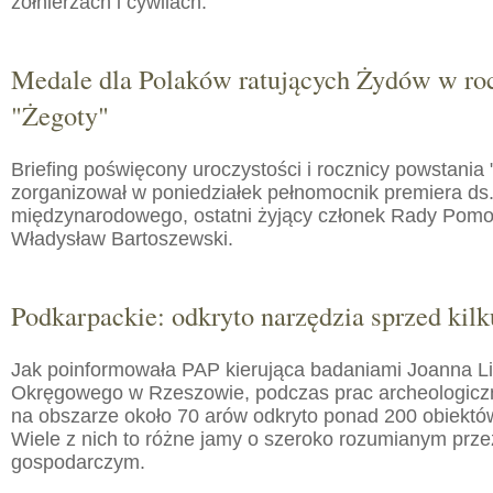
żołnierzach i cywilach.
Medale dla Polaków ratujących Żydów w roc
"Żegoty"
Briefing poświęcony uroczystości i rocznicy powstania 
zorganizował w poniedziałek pełnomocnik premiera ds.
międzynarodowego, ostatni żyjący członek Rady Pom
Władysław Bartoszewski.
Podkarpackie: odkryto narzędzia sprzed kilku
Jak poinformowała PAP kierująca badaniami Joanna 
Okręgowego w Rzeszowie, podczas prac archeologic
na obszarze około 70 arów odkryto ponad 200 obiektó
Wiele z nich to różne jamy o szeroko rozumianym prz
gospodarczym.