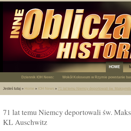
HOME
Dziennik IOH News:
Wokół Koloseum w Rzymie powstanie bar
"Niepodległy - opowieść o Januszu Krup
Jesteś tutaj
»
Home
»
IOH News
»
71 lat temu Niemcy deportowali św. Maksymil
71 lat temu Niemcy deportowali św. Maks
KL Auschwitz