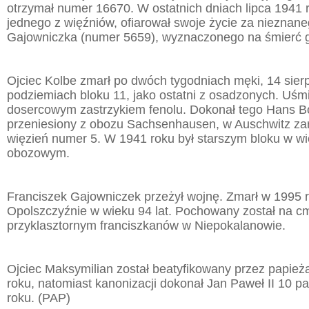
otrzymał numer 16670. W ostatnich dniach lipca 1941 
jednego z więźniów, ofiarował swoje życie za nieznan
Gajowniczka (numer 5659), wyznaczonego na śmierć 
Ojciec Kolbe zmarł po dwóch tygodniach męki, 14 sier
podziemiach bloku 11, jako ostatni z osadzonych. Uśm
dosercowym zastrzykiem fenolu. Dokonał tego Hans Bo
przeniesiony z obozu Sachsenhausen, w Auschwitz zar
więzień numer 5. W 1941 roku był starszym bloku w wi
obozowym.
Franciszek Gajowniczek przeżył wojnę. Zmarł w 1995 
Opolszczyźnie w wieku 94 lat. Pochowany został na c
przyklasztornym franciszkanów w Niepokalanowie.
Ojciec Maksymilian został beatyfikowany przez papież
roku, natomiast kanonizacji dokonał Jan Paweł II 10 p
roku. (PAP)