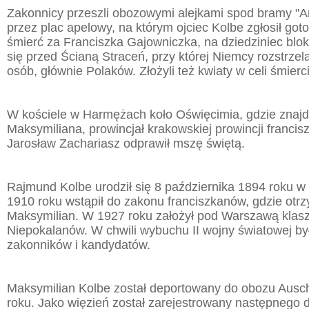
Zakonnicy przeszli obozowymi alejkami spod bramy "Arb
przez plac apelowy, na którym ojciec Kolbe zgłosił got
śmierć za Franciszka Gajowniczka, na dziedziniec blok
się przed Ścianą Straceń, przy której Niemcy rozstrzelal
osób, głównie Polaków. Złożyli też kwiaty w celi śmier
W kościele w Harmężach koło Oświęcimia, gdzie znajd
Maksymiliana, prowincjał krakowskiej prowincji francis
Jarosław Zachariasz odprawił mszę świętą.
Rajmund Kolbe urodził się 8 października 1894 roku w
1910 roku wstąpił do zakonu franciszkanów, gdzie otrz
Maksymilian. W 1927 roku założył pod Warszawą klas
Niepokalanów. W chwili wybuchu II wojny światowej by
zakonników i kandydatów.
Maksymilian Kolbe został deportowany do obozu Ausc
roku. Jako więzień został zarejestrowany następnego 