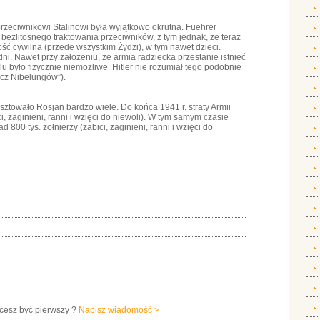
rzeciwnikowi Stalinowi była wyjątkowo okrutna. Fuehrer
ezlitosnego traktowania przeciwników, z tym jednak, że teraz
ność cywilna (przede wszystkim Żydzi), w tym nawet dzieci.
dni. Nawet przy założeniu, że armia radziecka przestanie istnieć
lu było fizycznie niemożliwe. Hitler nie rozumiał tego podobnie
ecz Nibelungów”).
ztowało Rosjan bardzo wiele. Do końca 1941 r. straty Armii
i, zaginieni, ranni i wzięci do niewoli). W tym samym czasie
 800 tys. żołnierzy (zabici, zaginieni, ranni i wzięci do
hcesz być pierwszy ?
Napisz wiadomość >