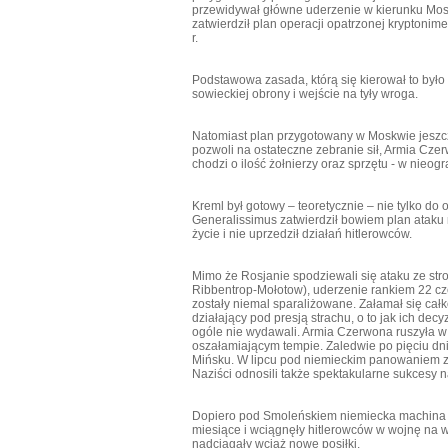
przewidywał główne uderzenie w kierunku Mosk
zatwierdził plan operacji opatrzonej kryptoni
r.
Podstawowa zasada, którą się kierował to było
sowieckiej obrony i wejście na tyły wroga.
Natomiast plan przygotowany w Moskwie jeszcze 
pozwoli na ostateczne zebranie sił, Armia Czerw
chodzi o ilość żołnierzy oraz sprzętu - w nieog
Kreml był gotowy – teoretycznie – nie tylko do o
Generalissimus zatwierdził bowiem plan ataku
życie i nie uprzedził działań hitlerowców.
Mimo że Rosjanie spodziewali się ataku ze st
Ribbentrop-Mołotow), uderzenie rankiem 22 cz
zostały niemal sparaliżowane. Załamał się ca
działający pod presją strachu, o to jak ich dec
ogóle nie wydawali. Armia Czerwona ruszyła w
oszałamiającym tempie. Zaledwie po pięciu dnia
Mińsku. W lipcu pod niemieckim panowaniem znal
Naziści odnosili także spektakularne sukcesy n
Dopiero pod Smoleńskiem niemiecka machina wo
miesiące i wciągnęły hitlerowców w wojnę na wy
nadciągały wciąż nowe posiłki.