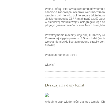
Wojna, którą Hitler wydał swojemu głównemu p
osobiście zobowiązał oficerów Wehrmachtu do b
wrogiem byli nie tylko żołnierze, ale także lud
„Blitzkrieg przeciw ZSRR miał trwać sześć tygo
w pierwszej minucie wojny, osiągnięcie tego ce
jak jego generałowie” – ocenia Moczulski („Mi
Powstrzymanie machiny wojennej III Rzeszy kos
Czerwonej sięgały przeszło 3,5 mln ludzi (zabic
wojska niemieckie i sprzymierzone straciły ponad
niewoli).
Wojciech Kamiński (PAP)
wka/ ls/
Dyskusja na dany temat:
Aktualnie brak wiadomości dla tego tematu. C