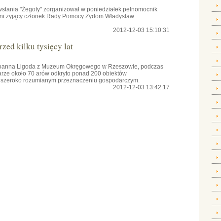
owstania "Żegoty" zorganizował w poniedziałek pełnomocnik
tni żyjący członek Rady Pomocy Żydom Władysław
2012-12-03 15:10:31
zed kilku tysięcy lat
 Joanna Ligoda z Muzeum Okręgowego w Rzeszowie, podczas
rze około 70 arów odkryto ponad 200 obiektów
 o szeroko rozumianym przeznaczeniu gospodarczym.
2012-12-03 13:42:17