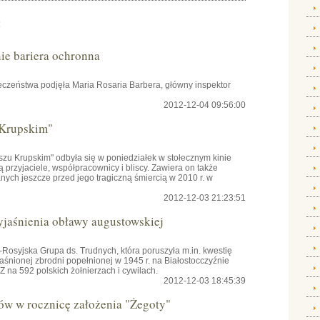
:
e bariera ochronna
czeństwa podjęła Maria Rosaria Barbera, główny inspektor
2012-12-04 09:56:00
 Krupskim"
szu Krupskim" odbyła się w poniedziałek w stołecznym kinie
przyjaciele, współpracownicy i bliscy. Zawiera on także
ch jeszcze przed jego tragiczną śmiercią w 2010 r. w
2012-12-03 21:23:51
yjaśnienia obławy augustowskiej
osyjska Grupa ds. Trudnych, która poruszyła m.in. kwestię
aśnionej zbrodni popełnionej w 1945 r. na Białostocczyźnie
na 592 polskich żołnierzach i cywilach.
2012-12-03 18:45:39
ów w rocznicę założenia "Żegoty"