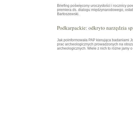
Briefing poświęcony uroczystości i rocznicy p
premiera ds. dialogu międzynarodowego, osta
Bartoszewski.
Podkarpackie: odkryto narzędzia spr
Jak poinformowała PAP kierująca badaniami
prac archeologicznych prowadzonych na obsza
archeologicznych. Wiele z nich to różne jamy