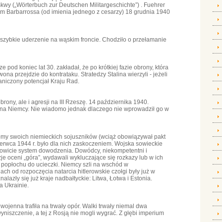
wy („Wörterbuch zur Deutschen Militargeschichte”) . Fuehrer
mem Barbarrossa (od imienia jednego z cesarzy) 18 grudnia 1940
 szybkie uderzenie na wąskim froncie. Chodziło o przełamanie
pod koniec lat 30. zakładał, że po krótkiej fazie obrony, która
ona przejdzie do kontrataku. Stratedzy Stalina wierzyli - jeżeli
raniczony potencjał Kraju Rad.
brony, ale i agresji na III Rzeszę. 14 października 1940.
 na Niemcy. Nie wiadomo jednak dlaczego nie wprowadził go w
romy swoich niemieckich sojuszników (wciąż obowiązywał pakt
erwca 1944 r. było dla nich zaskoczeniem. Wojska sowieckie
łkowicie system dowodzenia. Dowódcy, niekompetentni i
yzje oceni „góra”, wydawali wykluczające się rozkazy lub w ich
 popłochu do ucieczki. Niemcy szli na wschód w
ch od rozpoczęcia natarcia hitlerowskie czołgi były już w
azły się już kraje nadbałtyckie: Litwa, Łotwa i Estonia.
a Ukrainie.
jenna trafiła na trwały opór. Walki trwały niemal dwa
niszczenie, a tej z Rosją nie mogli wygrać. Z głębi imperium