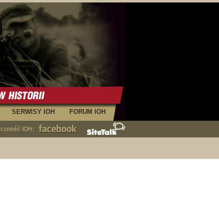
SERWISY IOH
FORUM IOH
eczność IOH: