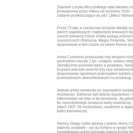
Zdaniem Leszka Moczulskiego atak Niemiec na
prowadzonej przez Hitlera od września 1939 r. 
zadanie przekraczające jej siły” („Miecz Nibe
Przed 75 laty, w czerwcowy poranek stanęły n
dwóch największych i najbardziej krwawych dyk
swoich żołnierzy (różne źródła podają zróżnico
sojuszniczych (Rumunia, Węgry, Finlandia, Sło
dysponowali w tym czasie na swoim froncie za
Armia Czerwona przeważała nad wrogiem liczbą 
wschodnim niecałe 2 tys. czołgów, sowieci mogl
Teoretycznie panowali także w powietrzu. Nie
krzyżem walczyło przeciw trzy razy silniejszej
dysponowała ogromnym potencjałem ludzkim (mo
przemysłowym ukierunkowanym na produkcję 
Jednak armia niemiecka po zwycięskich kampan
możliwości. Żołnierze byli dobrze wyszkoleni 
hitlerowskiej nie tylko w tej dziedzinie. Jej g
do samodzielnego działania kadry dowódczej, 
latach 1937-39 rozstrzelano, osadzono w łagra
kadry kierowniczej.
Niemcy zdając sobie sprawę z jednej strony z 
słabości postawili – po raz kolejny w swojej hist
przygotowany przez generała majora Ericha Ma