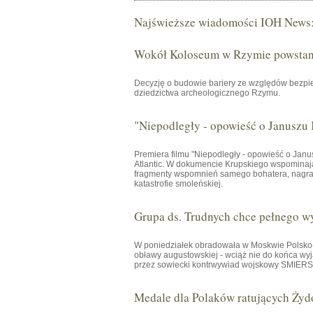
Najświeższe wiadomości IOH News
Wokół Koloseum w Rzymie powstani
Decyzję o budowie bariery ze względów bezpie
dziedzictwa archeologicznego Rzymu.
"Niepodległy - opowieść o Januszu
Premiera filmu "Niepodległy - opowieść o Janu
Atlantic. W dokumencie Krupskiego wspominają 
fragmenty wspomnień samego bohatera, nagrany
katastrofie smoleńskiej.
Grupa ds. Trudnych chce pełnego w
W poniedziałek obradowała w Moskwie Polsko-R
obławy augustowskiej - wciąż nie do końca wyj
przez sowiecki kontrwywiad wojskowy SMIERSZ 
Medale dla Polaków ratujących Żyd