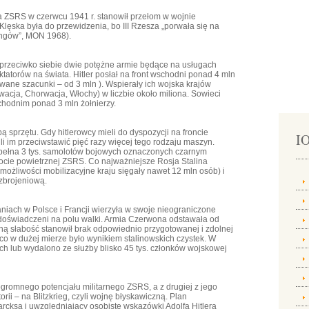
 ZSRS w czerwcu 1941 r. stanowił przełom w wojnie
Klęska była do przewidzenia, bo III Rzesza „porwała się na
lungów”, MON 1968).
aprzeciwko siebie dwie potężne armie będące na usługach
tatorów na świata. Hitler posłał na front wschodni ponad 4 mln
wane szacunki – od 3 mln ). Wspierały ich wojska krajów
wacja, Chorwacja, Włochy) w liczbie około miliona. Sowieci
chodnim ponad 3 mln żołnierzy.
sprzętu. Gdy hitlerowcy mieli do dyspozycji na froncie
IO
i im przeciwstawić pięć razy więcej tego rodzaju maszyn.
spełna 3 tys. samolotów bojowych oznaczonych czarnym
 flocie powietrznej ZSRS. Co najważniejsze Rosja Stalina
żliwości mobilizacyjne kraju sięgały nawet 12 mln osób) i
zbrojeniową.
iach w Polsce i Francji wierzyła w swoje nieograniczone
i doświadczeni na polu walki. Armia Czerwona odstawała od
łówną słabość stanowił brak odpowiednio przygotowanej i zdolnej
co w dużej mierze było wynikiem stalinowskich czystek. W
ch lub wydalono ze służby blisko 45 tys. członków wojskowej
ogromnego potencjału militarnego ZSRS, a z drugiej z jego
orii – na Blitzkrieg, czyli wojnę błyskawiczną. Plan
rcksa i uwzględniający osobiste wskazówki Adolfa Hitlera