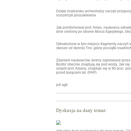
Dzięki znalezisku archeolodzy zaczęli przypus
rozszerzyli poszukiwania.
Jak poinformował prof. Aslan, naukowcy odnale
dnie cieśniny po stronie Morza Egejskiego, bli
Odnalezione w tym miejscu fragmenty naczyń wsk
starsze od słynnej Troi, gdzie początki osadni
Zdaniem naukowców, tereny zajmowane przez st
Bosfor obecnie znajdują się pod wodą. Jak się
zespół prof. Aslana, znajduje się w 90 proc. 
przed tysiącami lat. (PAP)
jot/ agt/
Dyskusja na dany temat: