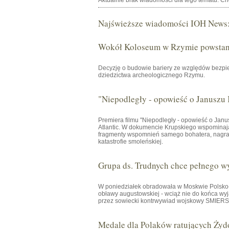
Aktualnie brak wiadomości dla tego tematu. C
Najświeższe wiadomości IOH News
Wokół Koloseum w Rzymie powstani
Decyzję o budowie bariery ze względów bezpie
dziedzictwa archeologicznego Rzymu.
"Niepodległy - opowieść o Januszu
Premiera filmu "Niepodległy - opowieść o Janu
Atlantic. W dokumencie Krupskiego wspominają 
fragmenty wspomnień samego bohatera, nagrany
katastrofie smoleńskiej.
Grupa ds. Trudnych chce pełnego w
W poniedziałek obradowała w Moskwie Polsko-R
obławy augustowskiej - wciąż nie do końca wyj
przez sowiecki kontrwywiad wojskowy SMIERSZ 
Medale dla Polaków ratujących Żyd