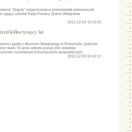
owstania "Żegoty" zorganizował w poniedziałek pełnomocnik
tni żyjący członek Rady Pomocy Żydom Władysław
2012-12-03 15:10:31
zed kilku tysięcy lat
 Joanna Ligoda z Muzeum Okręgowego w Rzeszowie, podczas
rze około 70 arów odkryto ponad 200 obiektów
 o szeroko rozumianym przeznaczeniu gospodarczym.
2012-12-03 13:42:17