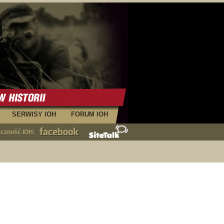
SERWISY IOH
FORUM IOH
eczność IOH: