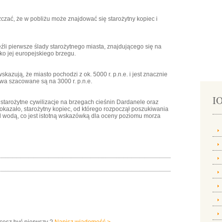
zczać, że w pobliżu może znajdować się starożytny kopiec i
źli pierwsze ślady starożytnego miasta, znajdującego się na
sko jej europejskiego brzegu.
azują, że miasto pochodzi z ok. 5000 r. p.n.e. i jest znacznie
ctwa szacowane są na 3000 r. p.n.e.
IO
arożytne cywilizacje na brzegach cieśnin Dardanele oraz
 okazało, starożytny kopiec, od którego rozpoczął poszukiwania
pod wodą, co jest istotną wskazówką dla oceny poziomu morza