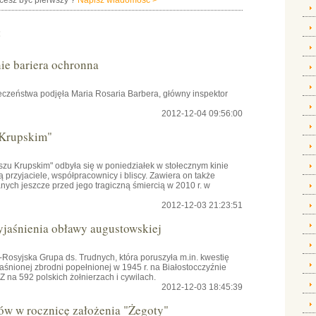
hcesz być pierwszy ?
Napisz wiadomość >
:
e bariera ochronna
czeństwa podjęła Maria Rosaria Barbera, główny inspektor
2012-12-04 09:56:00
 Krupskim"
szu Krupskim" odbyła się w poniedziałek w stołecznym kinie
przyjaciele, współpracownicy i bliscy. Zawiera on także
ch jeszcze przed jego tragiczną śmiercią w 2010 r. w
2012-12-03 21:23:51
yjaśnienia obławy augustowskiej
osyjska Grupa ds. Trudnych, która poruszyła m.in. kwestię
aśnionej zbrodni popełnionej w 1945 r. na Białostocczyźnie
na 592 polskich żołnierzach i cywilach.
2012-12-03 18:45:39
ów w rocznicę założenia "Żegoty"