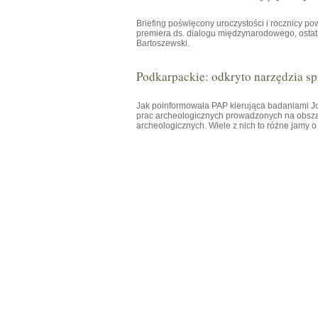
Briefing poświęcony uroczystości i rocznicy p
premiera ds. dialogu międzynarodowego, osta
Bartoszewski.
Podkarpackie: odkryto narzędzia spr
Jak poinformowała PAP kierująca badaniami
prac archeologicznych prowadzonych na obsza
archeologicznych. Wiele z nich to różne jamy