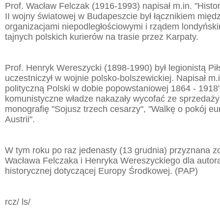
Prof. Wacław Felczak (1916-1993) napisał m.in. "Histo
II wojny światowej w Budapeszcie był łącznikiem międ
organizacjami niepodległościowymi i rządem londyńsk
tajnych polskich kurierów na trasie przez Karpaty.
Prof. Henryk Wereszycki (1898-1990) był legionistą Pi
uczestniczył w wojnie polsko-bolszewickiej. Napisał m.i
polityczną Polski w dobie popowstaniowej 1864 - 1918"
komunistyczne władze nakazały wycofać ze sprzedaży;
monografię "Sojusz trzech cesarzy", "Walkę o pokój euro
Austrii".
W tym roku po raz jedenasty (13 grudnia) przyznana z
Wacława Felczaka i Henryka Wereszyckiego dla autora 
historycznej dotyczącej Europy Środkowej. (PAP)
rcz/ ls/