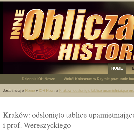
HOME
Dziennik IOH News:
Wokół Koloseum w Rzymie powstanie bar
"Niepodległy - opowieść o Januszu Krup
Jesteś tutaj
»
Home
»
IOH News
»
Kraków: odsłonięto tablice upamiętniające pro
Kraków: odsłonięto tablice upamiętniając
i prof. Wereszyckiego