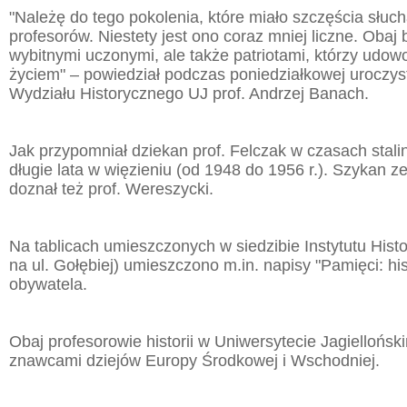
"Należę do tego pokolenia, które miało szczęścia słu
profesorów. Niestety jest ono coraz mniej liczne. Obaj by
wybitnymi uczonymi, ale także patriotami, którzy udowo
życiem" – powiedział podczas poniedziałkowej uroczys
Wydziału Historycznego UJ prof. Andrzej Banach.
Jak przypomniał dziekan prof. Felczak w czasach stali
długie lata w więzieniu (od 1948 do 1956 r.). Szykan z
doznał też prof. Wereszycki.
Na tablicach umieszczonych w siedzibie Instytutu Histo
na ul. Gołębiej) umieszczono m.in. napisy "Pamięci: his
obywatela.
Obaj profesorowie historii w Uniwersytecie Jagielloński
znawcami dziejów Europy Środkowej i Wschodniej.