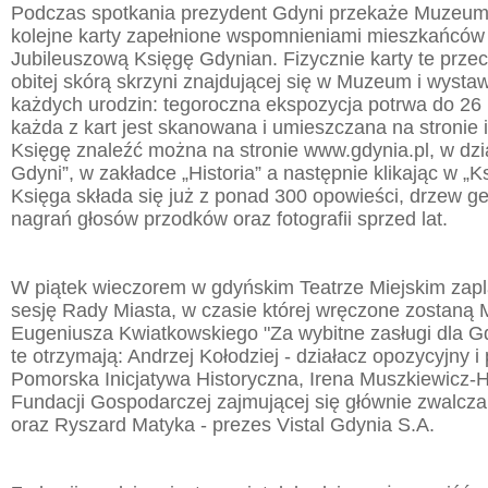
Podczas spotkania prezydent Gdyni przekaże Muzeum
kolejne karty zapełnione wspomnieniami mieszkańców 
Jubileuszową Księgę Gdynian. Fizycznie karty te prz
obitej skórą skrzyni znajdującej się w Muzeum i wystaw
każdych urodzin: tegoroczna ekspozycja potrwa do 26 
każda z kart jest skanowana i umieszczana na stronie 
Księgę znaleźć można na stronie www.gdynia.pl, w dzi
Gdyni”, w zakładce „Historia” a następnie klikając w „
Księga składa się już z ponad 300 opowieści, drzew g
nagrań głosów przodków oraz fotografii sprzed lat.
W piątek wieczorem w gdyńskim Teatrze Miejskim zap
sesję Rady Miasta, w czasie której wręczone zostaną 
Eugeniusza Kwiatkowskiego "Za wybitne zasługi dla G
te otrzymają: Andrzej Kołodziej - działacz opozycyjny i
Pomorska Inicjatywa Historyczna, Irena Muszkiewicz-H
Fundacji Gospodarczej zajmującej się głównie zwalcz
oraz Ryszard Matyka - prezes Vistal Gdynia S.A.