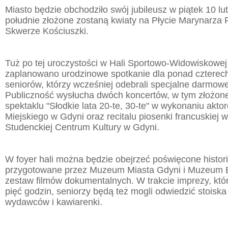
Miasto będzie obchodziło swój jubileusz w piątek 10 lu
południe złożone zostaną kwiaty na Płycie Marynarza 
Skwerze Kościuszki.
Tuż po tej uroczystości w Hali Sportowo-Widowiskowej
zaplanowano urodzinowe spotkanie dla ponad czterech
seniorów, którzy wcześniej odebrali specjalne darmow
Publiczność wysłucha dwóch koncertów, w tym złożon
spektaklu "Słodkie lata 20-te, 30-te" w wykonaniu akto
Miejskiego w Gdyni oraz recitalu piosenki francuskiej
Studenckiej Centrum Kultury w Gdyni.
W foyer hali można będzie obejrzeć poświęcone histori
przygotowane przez Muzeum Miasta Gdyni i Muzeum E
zestaw filmów dokumentalnych. W trakcie imprezy, któ
pięć godzin, seniorzy będą też mogli odwiedzić stoisk
wydawców i kawiarenki.