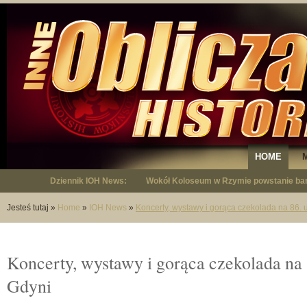
HOME
Dziennik IOH News:
Wokół Koloseum w Rzymie powstanie bar
"Niepodległy - opowieść o Januszu Krup
Jesteś tutaj
»
Home
»
IOH News
»
Koncerty, wystawy i gorąca czekolada na 86. 
Koncerty, wystawy i gorąca czekolada na 
Gdyni