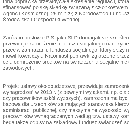
Inna poprawka przewidywała skreślenie regulacji, któr
sfinansować polską składkę związaną z członkostwem 
Agencji Kosmicznej (25 mln zł) z Narodowego Fundus
Środowiska i Gospodarki Wodnej.
Zarówno posłowie PiS, jak i SLD domagali się skreśleni
przewiduje zamrożenie funduszu socjalnego nauczyciel
przeciw zamrażaniu funduszu socjalnego, który służy n
mówił Kowalczyk. Natomiast poprawki zgłoszone przez
celu odmrożenie środków na świadczenia socjalne nie
zawodowych.
Projekt ustawy okołobudżetowej przewiduje zamrożeni
wynagrodzeń w 2013 r. (z pewnymi wyjątkami, np. dla
czy pracowników szkół wyższych), zamrożona ma być t
bazowa dla urzędników zajmujących stanowiska kiero
administracji publicznej, czy maksymalne wysokości 
pracowników wynagradzanych według tzw. ustawy ko
będą także odpisy na zakładowy fundusz świadczeń so