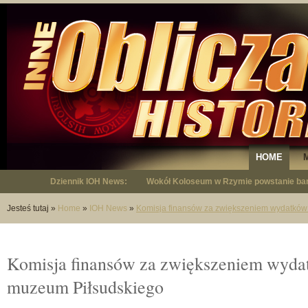
HOME
Dziennik IOH News:
Wokół Koloseum w Rzymie powstanie bar
"Niepodległy - opowieść o Januszu Krup
Jesteś tutaj
»
Home
»
IOH News
»
Komisja finansów za zwiększeniem wydatków
Komisja finansów za zwiększeniem wyda
muzeum Piłsudskiego