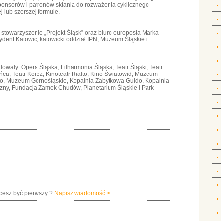
sponsorów i patronów skłania do rozważenia cyklicznego
 lub szerszej formule.
y stowarzyszenie „Projekt Śląsk” oraz biuro europosła Marka
ydent Katowic, katowicki oddział IPN, Muzeum Śląskie i
owały: Opera Śląska, Filharmonia Śląska, Teatr Śląski, Teatr
ńca, Teatr Korez, Kinoteatr Rialto, Kino Światowid, Muzeum
o, Muzeum Górnośląskie, Kopalnia Zabytkowa Guido, Kopalnia
czny, Fundacja Zamek Chudów, Planetarium Śląskie i Park
hcesz być pierwszy ?
Napisz wiadomość >
: