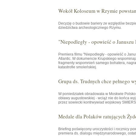
Wokół Koloseum w Rzymie powstani
Decyzję o budowie bariery ze względów bezpie
dziedzictwa archeologicznego Rzymu.
"Niepodległy - opowieść o Januszu
Premiera filmu "Niepodległy - opowieść o Janu
Atlantic. W dokumencie Krupskiego wspominają 
fragmenty wspomnień samego bohatera, nagrany
katastrofie smoleńskiej.
Grupa ds. Trudnych chce pełnego w
W poniedziałek obradowała w Moskwie Polsko-R
obławy augustowskiej - wciąż nie do końca wyj
przez sowiecki kontrwywiad wojskowy SMIERSZ 
Medale dla Polaków ratujących Żyd
Briefing poświęcony uroczystości i rocznicy p
premiera ds. dialogu międzynarodowego, osta