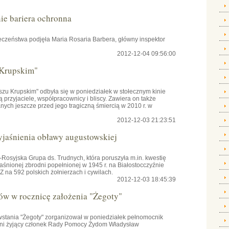
e bariera ochronna
czeństwa podjęła Maria Rosaria Barbera, główny inspektor
2012-12-04 09:56:00
 Krupskim"
szu Krupskim" odbyła się w poniedziałek w stołecznym kinie
przyjaciele, współpracownicy i bliscy. Zawiera on także
ch jeszcze przed jego tragiczną śmiercią w 2010 r. w
2012-12-03 21:23:51
yjaśnienia obławy augustowskiej
osyjska Grupa ds. Trudnych, która poruszyła m.in. kwestię
aśnionej zbrodni popełnionej w 1945 r. na Białostocczyźnie
na 592 polskich żołnierzach i cywilach.
2012-12-03 18:45:39
ów w rocznicę założenia "Żegoty"
owstania "Żegoty" zorganizował w poniedziałek pełnomocnik
tni żyjący członek Rady Pomocy Żydom Władysław