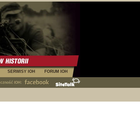
SERWISY IOH
FORUM IOH
eczność IOH: