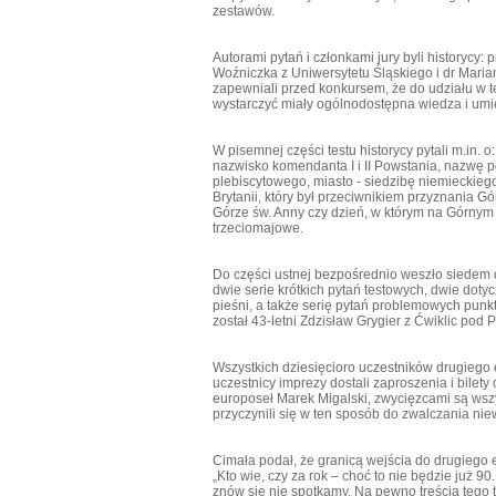
zestawów.
Autorami pytań i członkami jury byli historycy:
Woźniczka z Uniwersytetu Śląskiego i dr Maria
zapewniali przed konkursem, że do udziału w t
wystarczyć miały ogólnodostępna wiedza i umie
W pisemnej części testu historycy pytali m.in. 
nazwisko komendanta I i II Powstania, nazwę po
plebiscytowego, miasto - siedzibę niemieckieg
Brytanii, który był przeciwnikiem przyznania
Górze św. Anny czy dzień, w którym na Górnym 
trzeciomajowe.
Do części ustnej bezpośrednio weszło siedem o
dwie serie krótkich pytań testowych, dwie dot
pieśni, a także serię pytań problemowych pun
został 43-letni Zdzisław Grygier z Ćwiklic pod 
Wszystkich dziesięcioro uczestników drugiego
uczestnicy imprezy dostali zaproszenia i bilety 
europoseł Marek Migalski, zwycięzcami są wszy
przyczynili się w ten sposób do zwalczania niew
Cimała podał, że granicą wejścia do drugiego 
„Kto wie, czy za rok – choć to nie będzie już 9
znów się nie spotkamy. Na pewno treścią tego t