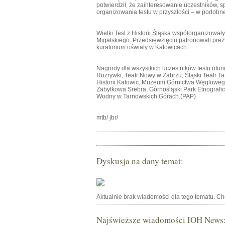
potwierdził, że zainteresowanie uczestników, 
organizowania testu w przyszłości – w podobnej
Wielki Test z Historii Śląska współorganizował
Migalskiego. Przedsięwzięciu patronowali prez
kuratorium oświaty w Katowicach.
Nagrody dla wszystkich uczestników testu ufund
Rozrywki, Teatr Nowy w Zabrzu, Śląski Teatr Ta
Historii Katowic, Muzeum Górnictwa Węgloweg
Zabytkowa Srebra, Górnośląski Park Etnografi
Wodny w Tarnowskich Górach.(PAP)
mtb/ jbr/
Dyskusja na dany temat:
Aktualnie brak wiadomości dla tego tematu. C
Najświeższe wiadomości IOH News