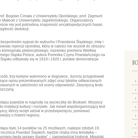
 prof. Bogdan Cimała z Uniwersytetu Opolskiego, prof. Zygmunt
n Małecki z Uniwersytetu Jagiellońskiego. Organizatorzy
eście nie jest potrzebna znajomość encyklopedycznych haseł,
jętność dedukcji.
o: bezpośredni sygnał do wybuchu I Powstania Śląskiego, imię i
wiatu rejencji opolskiej, który w całości nie wszedł do obszaru
o komisariatu plebiscytowego, nazwisko premiera Wielkiej
 Górnego Śląska Polsce, autora Pomnika Czynu Powstańczego na
Śląsku odbywały się w 1919 i 1920 r. polskie demonstracje
IO
sób, trzy kolejne wyłoniono w dogrywce. Jurorzy przygotowali
yczące opisu prezentowanych zdjęć oraz tytułów odtwarzanych
ktowanych w zależności od oceny odpowiedzi. Zwycięzcą testu
Pszczyną.
 etapu pojedzie w nagrodę na wycieczkę do Brukseli. Wszyscy
do instytucji kultury i rozrywki. Jak mówił współorganizujący test
scy, którzy wzięli udział w przedsięwzięciu, ponieważ
iedzy o historii regionu.
etapu było 14 punktów na 25 możliwych, najlepsi zdobyli 19.
0. rocznica Powstań Śląskich, będzie chyba inna tematyka –
urnieju będą sprawy śląskie” – zapowiedział historyk. Migalski