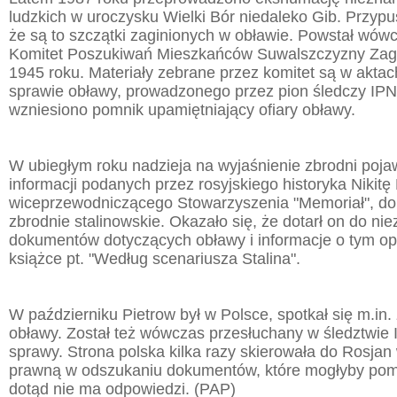
ludzkich w uroczysku Wielki Bór niedaleko Gib. Przy
że są to szczątki zaginionych w obławie. Powstał wów
Komitet Poszukiwań Mieszkańców Suwalszczyzny Zagi
1945 roku. Materiały zebrane przez komitet są w akta
sprawie obławy, prowadzonego przez pion śledczy IP
wzniesiono pomnik upamiętniający ofiary obławy.
W ubiegłym roku nadzieja na wyjaśnienie zbrodni pojaw
informacji podanych przez rosyjskiego historyka Nikitę
wiceprzewodniczącego Stowarzyszenia "Memoriał", d
zbrodnie stalinowskie. Okazało się, że dotarł on do n
dokumentów dotyczących obławy i informacje o tym op
książce pt. "Według scenariusza Stalina".
W październiku Pietrow był w Polsce, spotkał się m.in. 
obławy. Został też wówczas przesłuchany w śledztwie 
sprawy. Strona polska kilka razy skierowała do Rosjan
prawną w odszukaniu dokumentów, które mogłyby pomó
dotąd nie ma odpowiedzi. (PAP)