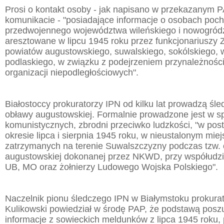
Prosi o kontakt osoby - jak napisano w przekazanym 
komunikacie - "posiadające informacje o osobach poc
przedwojennego województwa wileńskiego i nowogródzk
aresztowane w lipcu 1945 roku przez funkcjonariuszy 
powiatów augustowskiego, suwalskiego, sokólskiego,
podlaskiego, w związku z podejrzeniem przynależności
organizacji niepodległościowych".
Białostoccy prokuratorzy IPN od kilku lat prowadzą śl
obławy augustowskiej. Formalnie prowadzone jest w s
komunistycznych, zbrodni przeciwko ludzkości, "w pos
okresie lipca i sierpnia 1945 roku, w nieustalonym mie
zatrzymanych na terenie Suwalszczyzny podczas tzw.
augustowskiej dokonanej przez NKWD, przy współudzia
UB, MO oraz żołnierzy Ludowego Wojska Polskiego".
Naczelnik pionu śledczego IPN w Białymstoku prokura
Kulikowski powiedział w środę PAP, że podstawą posz
informacje z sowieckich meldunków z lipca 1945 roku,