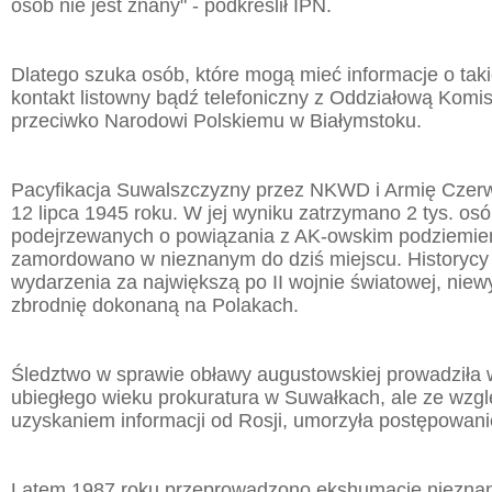
osób nie jest znany" - podkreślił IPN.
Dlatego szuka osób, które mogą mieć informacje o taki
kontakt listowny bądź telefoniczny z Oddziałową Komis
przeciwko Narodowi Polskiemu w Białymstoku.
Pacyfikacja Suwalszczyzny przez NKWD i Armię Czerw
12 lipca 1945 roku. W jej wyniku zatrzymano 2 tys. os
podejrzewanych o powiązania z AK-owskim podziemie
zamordowano w nieznanym do dziś miejscu. Historycy
wydarzenia za największą po II wojnie światowej, niew
zbrodnię dokonaną na Polakach.
Śledztwo w sprawie obławy augustowskiej prowadziła w
ubiegłego wieku prokuratura w Suwałkach, ale ze wzgl
uzyskaniem informacji od Rosji, umorzyła postępowani
Latem 1987 roku przeprowadzono ekshumację niezna