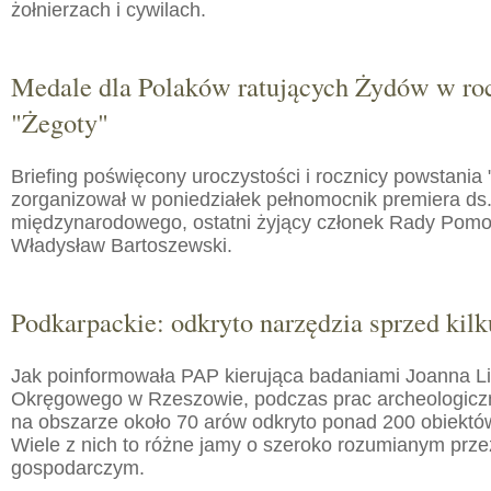
żołnierzach i cywilach.
Medale dla Polaków ratujących Żydów w roc
"Żegoty"
Briefing poświęcony uroczystości i rocznicy powstania 
zorganizował w poniedziałek pełnomocnik premiera ds.
międzynarodowego, ostatni żyjący członek Rady Pom
Władysław Bartoszewski.
Podkarpackie: odkryto narzędzia sprzed kilku
Jak poinformowała PAP kierująca badaniami Joanna 
Okręgowego w Rzeszowie, podczas prac archeologic
na obszarze około 70 arów odkryto ponad 200 obiektó
Wiele z nich to różne jamy o szeroko rozumianym prz
gospodarczym.