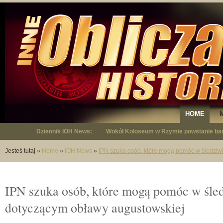
HOME
Dziennik IOH News:
Wokół Koloseum w Rzymie powstanie bar
"Niepodległy - opowieść o Januszu Krup
Jesteś tutaj
»
Home
»
IOH News
»
IPN szuka osób, które mogą pomóc w śledztw
IPN szuka osób, które mogą pomóc w śle
dotyczącym obławy augustowskiej