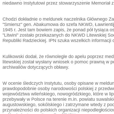
niedawno Instytutowi przez stowarzyszenie Memoriał 
Chodzi dokładnie o meldunek naczelnika Głównego Z
"Smiersz" gen. Abakumowa do szefa NKWD, Ławrientija 
1945 r. Jest tam bowiem zapis, że ponad pół tysiąca o
"Litwini" zostało przekazanych do NKWD Litewskiej Soc
Republiki Radzieckiej. IPN szuka wszelkich informacji 
Kulikowski dodał, że równolegle do apelu poprzez medi
litewskiej został wysłany wniosek o pomoc prawną w 
archiwaliów dotyczących obławy.
W ocenie śledczych Instytutu, osoby opisane w meldunku
prawdopodobnie osoby narodowości polskiej z przedw
województwa wileńskiego, nowogródzkiego, które w li
przebywały w Polsce na terenie m.in. powiatu suwalski
augustowskiego, sokólskiego i zatrzymane wtedy z po
przynależności do polskich organizacji niepodległościo