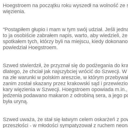
Hoegstroem na początku roku wyszedł na wolność ze
więzienia.
"Postąpiłem głupio i mam w tym swój udział. Jeśli jedn
to ja osobiście zabrałem napis, warto, aby wiedzieli, ż
spotkałem tych, którzy byli na miejscu, kiedy dokonano
powiedział Hoegstroem.
Szwed stwierdził, że przyznał się do podżegania do kr
dlatego, że chciał jak najszybciej wrócić do Szwecji. W
na złe warunki w polskim areszcie, w którym przebywa
zanim został skazany przez krakowski sąd i przewiezi
kary więzienia w Szwecji. Hoegstroem opowiada m.in.,
jedzenia podawano makaron z odrobiną sera, a jego po
była uryną.
Szwed uważa, że stał się łatwym celem oskarżeń z po
przeszłości - w młodości sympatyzował z ruchem neon