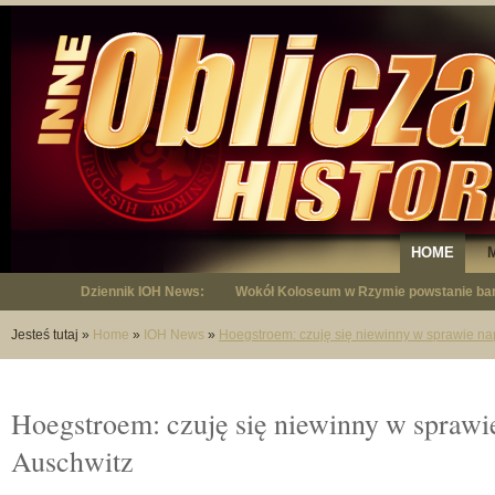
HOME
Dziennik IOH News:
Wokół Koloseum w Rzymie powstanie bar
"Niepodległy - opowieść o Januszu Krup
Jesteś tutaj
»
Home
»
IOH News
»
Hoegstroem: czuję się niewinny w sprawie na
Hoegstroem: czuję się niewinny w sprawi
Auschwitz