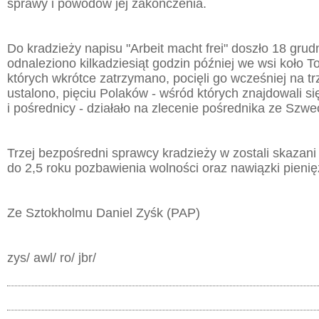
sprawy i powodów jej zakończenia.
Do kradzieży napisu "Arbeit macht frei" doszło 18 grud
odnaleziono kilkadziesiąt godzin później we wsi koło To
których wkrótce zatrzymano, pocięli go wcześniej na tr
ustalono, pięciu Polaków - wśród których znajdowali s
i pośrednicy - działało na zlecenie pośrednika ze Szwec
Trzej bezpośredni sprawcy kradzieży w zostali skazani 
do 2,5 roku pozbawienia wolności oraz nawiązki pienię
Ze Sztokholmu Daniel Zyśk (PAP)
zys/ awl/ ro/ jbr/