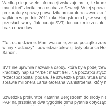
Według niego wiele informacji wskazuje na to, że kradz
macht frei" zleciła inna osoba ze Szwecji. W tej sprawi
prokuratury sprawę prowadziła prokuratura szwedzka.
wątkiem w grudniu 2011 roku Hoegstroem był w swojej
przesłuchiwany. Jak podaje SVT, dochodzenie został
braku dowodów.
"To trochę dziwne. Mam wrażenie, że od początku zdec
winny kradzieży" - powiedział telewizji były obrońca H
Sandin.
SVT nie ujawniła nazwiska osoby, która była podejrze
kradzieży napisu "Arbeit macht frei". Na początku styc
"Rzeczpospolita" podała, że szwedzka prokuratura um
sprawie milionera Larsa-Goerana Wahlstroema, który 
Szwedzka prokurator Katarina Bergstroem do środy ni
PAP na przesłane dwa tygodnie temu pytania dotyczą