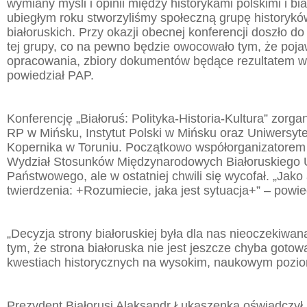
wymiany myśli i opinii między historykami polskimi i bi
ubiegłym roku stworzyliśmy społeczną grupę historyków
białoruskich. Przy okazji obecnej konferencji doszło d
tej grupy, co na pewno będzie owocowało tym, że pojaw
opracowania, zbiory dokumentów będące rezultatem w
powiedział PAP.
Konferencję „Białoruś: Polityka-Historia-Kultura” zor
RP w Mińsku, Instytut Polski w Mińsku oraz Uniwersyte
Kopernika w Toruniu. Początkowo współorganizatorem 
Wydział Stosunków Międzynarodowych Białoruskiego 
Państwowego, ale w ostatniej chwili się wycofał. „Jak
twierdzenia: +Rozumiecie, jaka jest sytuacja+” – powi
„Decyzja strony białoruskiej była dla nas nieoczekiwa
tym, że strona białoruska nie jest jeszcze chyba gotow
kwestiach historycznych na wysokim, naukowym poziom
Prezydent Białorusi Alaksandr Łukaszenka oświadczył 