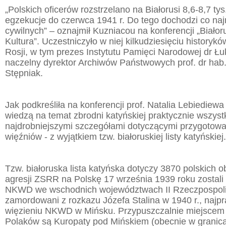
„Polskich oficerów rozstrzelano na Białorusi 8,6-8,7 tys.
egzekucje do czerwca 1941 r. Do tego dochodzi co najm
cywilnych” – oznajmił Kuzniacou na konferencji „Białoru
Kultura”. Uczestniczyło w niej kilkudziesięciu historyków
Rosji, w tym prezes Instytutu Pamięci Narodowej dr Ł
naczelny dyrektor Archiwów Państwowych prof. dr hab
Stępniak.
Jak podkreśliła na konferencji prof. Natalia Lebiediewa 
wiedzą na temat zbrodni katyńskiej praktycznie wszystk
najdrobniejszymi szczegółami dotyczącymi przygotowań
więźniów - z wyjątkiem tzw. białoruskiej listy katyńskiej.
Tzw. białoruska lista katyńska dotyczy 3870 polskich ob
agresji ZSRR na Polskę 17 września 1939 roku zostali
NKWD we wschodnich województwach II Rzeczpospolit
zamordowani z rozkazu Józefa Stalina w 1940 r., najp
więzieniu NKWD w Mińsku. Przypuszczalnie miejscem
Polaków są Kuropaty pod Mińskiem (obecnie w granica