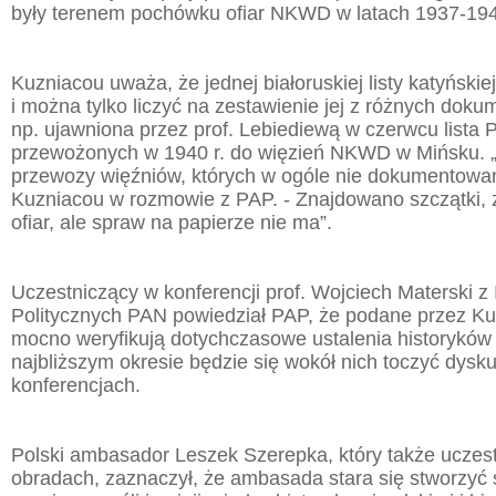
były terenem pochówku ofiar NKWD w latach 1937-19
Kuzniacou uważa, że jednej białoruskiej listy katyńskie
i można tylko liczyć na zestawienie jej z różnych doku
np. ujawniona przez prof. Lebiediewą w czerwcu lista
przewożonych w 1940 r. do więzień NKWD w Mińsku. „A
przewozy więźniów, których w ogóle nie dokumentowa
Kuzniacou w rozmowie z PAP. - Znajdowano szczątki,
ofiar, ale spraw na papierze nie ma”.
Uczestniczący w konferencji prof. Wojciech Materski z
Politycznych PAN powiedział PAP, że podane przez Ku
mocno weryfikują dotychczasowe ustalenia historyków
najbliższym okresie będzie się wokół nich toczyć dysk
konferencjach.
Polski ambasador Leszek Szerepka, który także uczest
obradach, zaznaczył, że ambasada stara się stworzyć 