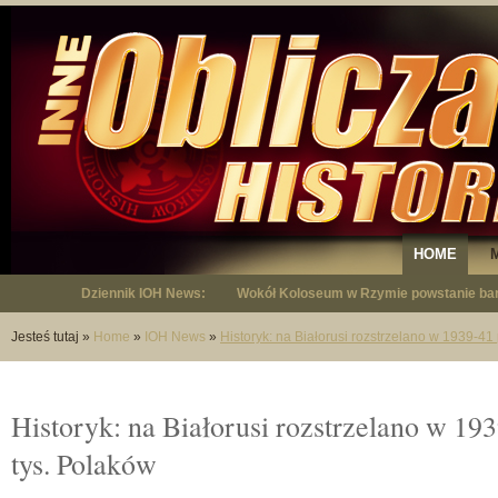
HOME
Dziennik IOH News:
Wokół Koloseum w Rzymie powstanie bar
"Niepodległy - opowieść o Januszu Krup
Jesteś tutaj
»
Home
»
IOH News
»
Historyk: na Białorusi rozstrzelano w 1939-41
Historyk: na Białorusi rozstrzelano w 19
tys. Polaków