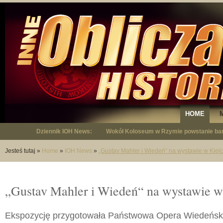
HOME
Dziennik IOH News:
Wokół Koloseum w Rzymie powstanie bar
"Niepodległy - opowieść o Januszu Krup
Jesteś tutaj
»
Home
»
IOH News
»
„Gustav Mahler i Wiedeń“ na wystawie w Kiel
„Gustav Mahler i Wiedeń“ na wystawie w
Ekspozycję przygotowała Państwowa Opera Wiedeńsk