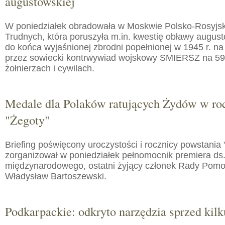
augustowskiej
W poniedziałek obradowała w Moskwie Polsko-Rosyjs
Trudnych, która poruszyła m.in. kwestię obławy augusto
do końca wyjaśnionej zbrodni popełnionej w 1945 r. na
przez sowiecki kontrwywiad wojskowy SMIERSZ na 59
żołnierzach i cywilach.
Medale dla Polaków ratujących Żydów w roc
"Żegoty"
Briefing poświęcony uroczystości i rocznicy powstania 
zorganizował w poniedziałek pełnomocnik premiera ds.
międzynarodowego, ostatni żyjący członek Rady Pom
Władysław Bartoszewski.
Podkarpackie: odkryto narzędzia sprzed kilku