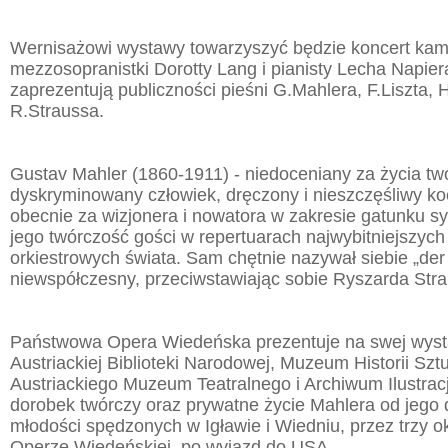
Wernisażowi wystawy towarzyszyć będzie koncert kame
mezzosopranistki Dorotty Lang i pianisty Lecha Napiera
zaprezentują publiczności pieśni G.Mahlera, F.Liszta,
R.Straussa.
Gustav Mahler (1860-1911) - niedoceniany za życia tw
dyskryminowany człowiek, dręczony i nieszczęśliwy ko
obecnie za wizjonera i nowatora w zakresie gatunku sym
jego twórczość gości w repertuarach najwybitniejszyc
orkiestrowych świata. Sam chętnie nazywał siebie „de
niewspółczesny, przeciwstawiając sobie Ryszarda Stra
Państwowa Opera Wiedeńska prezentuje na swej wyst
Austriackiej Biblioteki Narodowej, Muzeum Historii Szt
Austriackiego Muzeum Teatralnego i Archiwum Ilustracj
dorobek twórczy oraz prywatne życie Mahlera od jego d
młodości spędzonych w Igławie i Wiedniu, przez trzy 
Operze Wiedeńskiej, po wyjazd do USA.