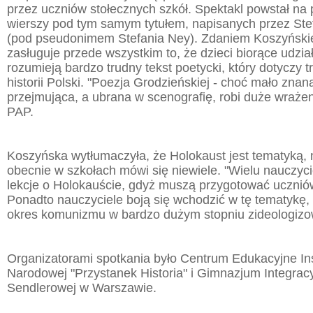
przez uczniów stołecznych szkół. Spektakl powstał na 
wierszy pod tym samym tytułem, napisanych przez Ste
(pod pseudonimem Stefania Ney). Zdaniem Koszyński
zasługuje przede wszystkim to, że dzieci biorące udzia
rozumieją bardzo trudny tekst poetycki, który dotyczy t
historii Polski. "Poezja Grodzieńskiej - choć mało znana
przejmująca, a ubrana w scenografię, robi duże wrażen
PAP.
Koszyńska wytłumaczyła, że Holokaust jest tematyką, n
obecnie w szkołach mówi się niewiele. "Wielu nauczyci
lekcje o Holokauście, gdyż muszą przygotować ucznió
Ponadto nauczyciele boją się wchodzić w tę tematykę,
okres komunizmu w bardzo dużym stopniu zideologizo
Organizatorami spotkania było Centrum Edukacyjne In
Narodowej "Przystanek Historia" i Gimnazjum Integracy
Sendlerowej w Warszawie.