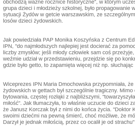
obchodzą ważne rocznice historyczne”, w którym uczes
grupa dzieci i młodzieży szkolnej, było propagowanie 
sytuacji Żydów w getcie warszawskim, ze szczególny
losów dzieci żydowskich.
Jak powiedziała PAP Monika Koszyńska z Centrum Edu
IPN, "do najmłodszych najlepiej jest docierać za pomoc
liczby zmysłów; jeśli młody człowiek sam coś przeżyje,
weźmie udział w przedstawieniu, przejdzie się po konkre
gdzie było getto, to zapamięta więcej niż np. słuchając l
Wiceprezes IPN Maria Dmochowska przypomniała, że l
żydowskich w gettach był szczególnie tragiczny. Mimo
bytowania, częstej rozłąki z najbliższymi, "towarzyszyła
miłość". Jak tłumaczyła, to właśnie uczucie do dzieci 
że Janusz Korczak był z nimi do końca życia. "Doktor 
swoimi dziećmi na pewną śmierć, choć możliwe, że mó
Darzył je jednak miłością, przez co ocalił je od strachu"