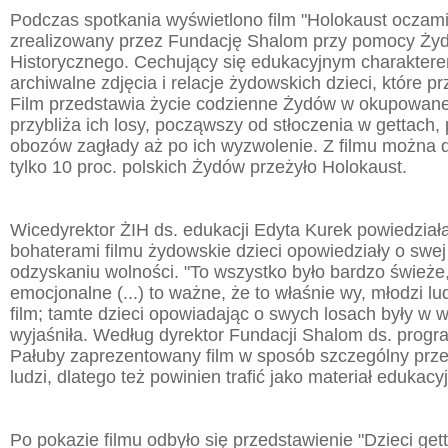
Podczas spotkania wyświetlono film "Holokaust oczami
zrealizowany przez Fundację Shalom przy pomocy Żyd
Historycznego. Cechujący się edukacyjnym charaktere
archiwalne zdjęcia i relacje żydowskich dzieci, które p
Film przedstawia życie codzienne Żydów w okupowane
przybliża ich losy, począwszy od stłoczenia w gettach,
obozów zagłady aż po ich wyzwolenie. Z filmu można d
tylko 10 proc. polskich Żydów przeżyło Holokaust.
Wicedyrektor ŻIH ds. edukacji Edyta Kurek powiedział
bohaterami filmu żydowskie dzieci opowiedziały o swej 
odzyskaniu wolności. "To wszystko było bardzo świeże
emocjonalne (...) to ważne, że to właśnie wy, młodzi lu
film; tamte dzieci opowiadając o swych losach były w 
wyjaśniła. Według dyrektor Fundacji Shalom ds. pro
Pałuby zaprezentowany film w sposób szczególny pr
ludzi, dlatego też powinien trafić jako materiał edukacy
Po pokazie filmu odbyło się przedstawienie "Dzieci ge