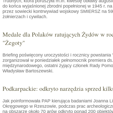
Trudnych, która poruszyła m.in. kwestię obławy augusto
do końca wyjaśnionej zbrodni popełnionej w 1945 r. na
przez sowiecki kontrwywiad wojskowy SMIERSZ na 59
żołnierzach i cywilach.
Medale dla Polaków ratujących Żydów w roc
"Żegoty"
Briefing poświęcony uroczystości i rocznicy powstania 
zorganizował w poniedziałek pełnomocnik premiera ds.
międzynarodowego, ostatni żyjący członek Rady Pom
Władysław Bartoszewski.
Podkarpackie: odkryto narzędzia sprzed kilku
Jak poinformowała PAP kierująca badaniami Joanna 
Okręgowego w Rzeszowie, podczas prac archeologic
na obszarze około 70 arów odkryto ponad 200 obiektó