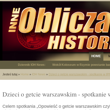
HOME
Dziennik IOH News:
Wokół Koloseum w Rzymie powstanie bar
"Niepodległy - opowieść o Januszu Krup
Jesteś tutaj
»
Home
»
IOH News
»
Dzieci o getcie warszawskim - spotkanie w IP
Dzieci o getcie warszawskim - spotkanie
Celem spotkania „Opowieść o getcie warszawskim czyl