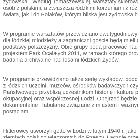
żydowska". Według Tomaszewskiej, warsztaty skierow
osób z polskimi, a zwłaszcza łódzkimi korzeniami z r
świata, jak i do Polaków, którym bliska jest żydowska hi
W programie warsztatów przewidziano dwutygodniowy k
dla łódzkiej młodzieży a zagraniczni goście będą mieli
podstawy polszczyzny. Obie grupy będą pracować na
projektem Park Ocalałych 2011, w ramach którego pr
badania archiwalne nad losami łódzkich Żydów.
W programie przewidziano także serię wykładów, podc
z łódzkich uczelni, muzeów, ośrodków badawczych cz
Państwowego przybliżą uczestnikom historię i kulturę 
okupacyjnej oraz współczesnej Łodzi. Obejrzeć będzie
dokumentalne i fabularne związane z miastem i ważny
postaciami.
Hitlerowcy utworzyli getto w Łodzi w lutym 1940 r. jak
ziemiach polskich włączonych do Rzeszy. Łącznie prz