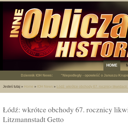
HOME
Dziennik IOH News:
"Niepodległy - opowieść o Januszu Krup
Jesteś tutaj
»
Home
»
IOH News
»
Łódź: wkrótce obchody 67. rocznicy likwidacji
Łódź: wkrótce obchody 67. rocznicy likw
Litzmannstadt Getto