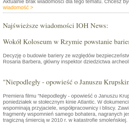
Aktualnie brak wiadomości dla tego tematu. Chcesz b
wiadomość >
Najświeższe wiadomości IOH News:
Wokół Koloseum w Rzymie powstanie barie
Decyzję o budowie bariery ze względów bezpieczeństw
Rosaria Barbera, główny inspektor dziedzictwa arche
"Niepodległy - opowieść o Januszu Krupski
Premiera filmu "Niepodległy - opowieść o Januszu Kru
poniedziałek w stołecznym kinie Atlantic. W dokumenc
wspominają przyjaciele, współpracownicy i bliscy. Zaw
fragmenty wspomnień samego bohatera, nagranych jes
tragiczną śmiercią w 2010 r. w katastrofie smoleńskiej.