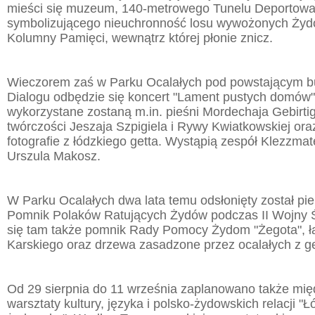
mieści się muzeum, 140-metrowego Tunelu Deportowa
symbolizującego nieuchronność losu wywożonych Żydó
Kolumny Pamięci, wewnątrz której płonie znicz.
Wieczorem zaś w Parku Ocalałych pod powstającym 
Dialogu odbędzie się koncert "Lament pustych domów
wykorzystane zostaną m.in. pieśni Mordechaja Gebirti
twórczości Jeszaja Szpigiela i Rywy Kwiatkowskiej ora
fotografie z łódzkiego getta. Wystąpią zespół Klezzmat
Urszula Makosz.
W Parku Ocalałych dwa lata temu odsłonięty został pi
Pomnik Polaków Ratujących Żydów podczas II Wojny Ś
się tam także pomnik Rady Pomocy Żydom "Żegota", 
Karskiego oraz drzewa zasadzone przez ocalałych z ge
Od 29 sierpnia do 11 września zaplanowano także mi
warsztaty kultury, języka i polsko-żydowskich relacji "