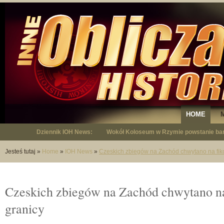
HOME
Dziennik IOH News:
Wokół Koloseum w Rzymie powstanie bar
"Niepodległy - opowieść o Januszu Krup
Jesteś tutaj
»
Home
»
IOH News
»
Czeskich zbiegów na Zachód chwytano na fikc
Czeskich zbiegów na Zachód chwytano na
granicy