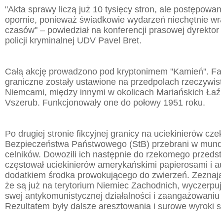
"Akta sprawy liczą już 10 tysięcy stron, ale postępowa
opornie, ponieważ świadkowie wydarzeń niechętnie wr
czasów" – powiedział na konferencji prasowej dyrektor
policji kryminalnej UDV Pavel Bret.
Całą akcję prowadzono pod kryptonimem "Kamień". Fał
graniczne zostały ustawione na przedpolach rzeczywist
Niemcami, między innymi w okolicach Mariańskich Łaźn
Vszerub. Funkcjonowały one do połowy 1951 roku.
Po drugiej stronie fikcyjnej granicy na uciekinierów cze
Bezpieczeństwa Państwowego (StB) przebrani w mund
celników. Dowozili ich następnie do rzekomego przedst
częstował uciekinierów amerykańskimi papierosami i a
dodatkiem środka prowokującego do zwierzeń. Zeznają
że są już na terytorium Niemiec Zachodnich, wyczerpu
swej antykomunistycznej działalności i zaangażowaniu
Rezultatem były dalsze aresztowania i surowe wyroki 