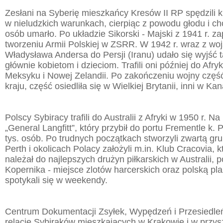
Zesłani na Syberię mieszkańcy Kresów II RP spędzili k
w nieludzkich warunkach, cierpiąc z powodu głodu i ch
osób umarło. Po układzie Sikorski - Majski z 1941 r. z
tworzeniu Armii Polskiej w ZSRR. W 1942 r. wraz z wo
Władysława Andersa do Persji (Iranu) udało się wyjść 
głównie kobietom i dzieciom. Trafili oni później do Afryk
Meksyku i Nowej Zelandii. Po zakończeniu wojny część
kraju, część osiedliła się w Wielkiej Brytanii, inni w Kan
Polscy Sybiracy trafili do Australii z Afryki w 1950 r. Na
„General Langfitt”, który przybił do portu Frementle k. 
tys. osób. Po trudnych początkach stworzyli zwartą g
Perth i okolicach Polacy założyli m.in. Klub Cracovia, k
należał do najlepszych drużyn piłkarskich w Australii, p
Kopernika - miejsce zlotów harcerskich oraz polską pla
spotykali się w weekendy.
Centrum Dokumentacji Zsyłek, Wypędzeń i Przesiedle
relacje Sybiraków mieszkających w Krakowie i w przysz