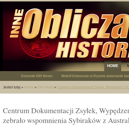
HOME
Dziennik IOH News:
Wokół Koloseum w Rzymie powstanie bar
"Niepodległy - opowieść o Januszu Krup
Jesteś tutaj
»
Home
»
IOH News
»
Centrum Dokumentacji Zsyłek, Wypędzeń i Prz
Centrum Dokumentacji Zsyłek, Wypędzeń 
zebrało wspomnienia Sybiraków z Austral