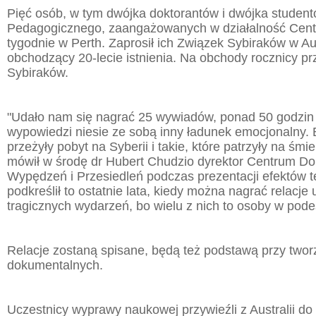
Pięć osób, w tym dwójka doktorantów i dwójka studen
Pedagogicznego, zaangażowanych w działalność Centr
tygodnie w Perth. Zaprosił ich Związek Sybiraków w Aus
obchodzący 20-lecie istnienia. Na obchody rocznicy pr
Sybiraków.
"Udało nam się nagrać 25 wywiadów, ponad 50 godzin r
wypowiedzi niesie ze sobą inny ładunek emocjonalny. B
przeżyły pobyt na Syberii i takie, które patrzyły na śmie
mówił w środę dr Hubert Chudzio dyrektor Centrum Do
Wypędzeń i Przesiedleń podczas prezentacji efektów t
podkreślił to ostatnie lata, kiedy można nagrać relacje
tragicznych wydarzeń, bo wielu z nich to osoby w pod
Relacje zostaną spisane, będą też podstawą przy twor
dokumentalnych.
Uczestnicy wyprawy naukowej przywieźli z Australii do 