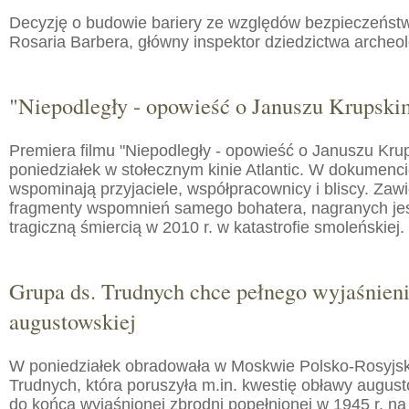
Decyzję o budowie bariery ze względów bezpieczeństw
Rosaria Barbera, główny inspektor dziedzictwa arche
"Niepodległy - opowieść o Januszu Krupski
Premiera filmu "Niepodległy - opowieść o Januszu Kru
poniedziałek w stołecznym kinie Atlantic. W dokumenc
wspominają przyjaciele, współpracownicy i bliscy. Zaw
fragmenty wspomnień samego bohatera, nagranych jes
tragiczną śmiercią w 2010 r. w katastrofie smoleńskiej.
Grupa ds. Trudnych chce pełnego wyjaśnien
augustowskiej
W poniedziałek obradowała w Moskwie Polsko-Rosyjs
Trudnych, która poruszyła m.in. kwestię obławy augusto
do końca wyjaśnionej zbrodni popełnionej w 1945 r. na