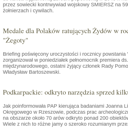
przez sowiecki kontrwywiad wojskowy SMIERSZ na 59
żołnierzach i cywilach.
Medale dla Polaków ratujących Żydów w roc
"Żegoty"
Briefing poświęcony uroczystości i rocznicy powstania 
zorganizował w poniedziałek pełnomocnik premiera ds.
międzynarodowego, ostatni żyjący członek Rady Pom
Władysław Bartoszewski.
Podkarpackie: odkryto narzędzia sprzed kilku
Jak poinformowała PAP kierująca badaniami Joanna 
Okręgowego w Rzeszowie, podczas prac archeologic
na obszarze około 70 arów odkryto ponad 200 obiektó
Wiele z nich to różne jamy o szeroko rozumianym prz