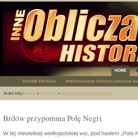
HOME
Dziennik IOH News:
Wokół Koloseum w Rzymie powstanie bar
"Niepodległy - opowieść o Januszu Krup
Jesteś tutaj
»
Home
»
IOH News
»
Brdów przypomina Polę Negri
Brdów przypomina Polę Negri
W tej niewielkiej wielkopolskiej wsi, pod hasłem „Pola Ne