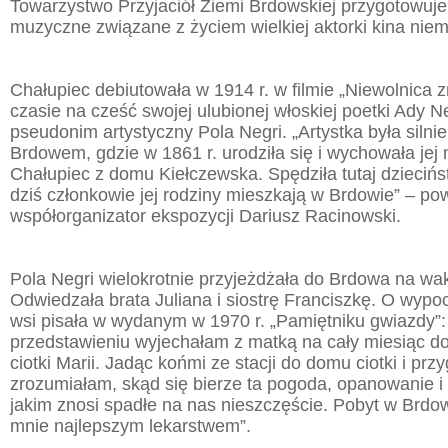
Towarzystwo Przyjaciół Ziemi Brdowskiej przygotowuje
muzyczne związane z życiem wielkiej aktorki kina nie
Chałupiec debiutowała w 1914 r. w filmie „Niewolnica 
czasie na cześć swojej ulubionej włoskiej poetki Ady Ne
pseudonim artystyczny Pola Negri. „Artystka była silni
Brdowem, gdzie w 1861 r. urodziła się i wychowała jej
Chałupiec z domu Kiełczewska. Spędziła tutaj dziecińs
dziś członkowie jej rodziny mieszkają w Brdowie” – po
współorganizator ekspozycji Dariusz Racinowski.
Pola Negri wielokrotnie przyjeżdżała do Brdowa na wa
Odwiedzała brata Juliana i siostrę Franciszkę. O wypo
wsi pisała w wydanym w 1970 r. „Pamiętniku gwiazdy”:
przedstawieniu wyjechałam z matką na cały miesiąc d
ciotki Marii. Jadąc końmi ze stacji do domu ciotki i przy
zrozumiałam, skąd się bierze ta pogoda, opanowanie i 
jakim znosi spadłe na nas nieszczęście. Pobyt w Brdow
mnie najlepszym lekarstwem”.