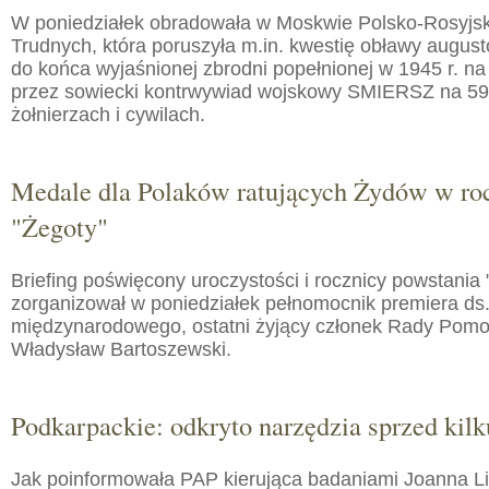
W poniedziałek obradowała w Moskwie Polsko-Rosyjs
Trudnych, która poruszyła m.in. kwestię obławy augusto
do końca wyjaśnionej zbrodni popełnionej w 1945 r. na
przez sowiecki kontrwywiad wojskowy SMIERSZ na 59
żołnierzach i cywilach.
Medale dla Polaków ratujących Żydów w roc
"Żegoty"
Briefing poświęcony uroczystości i rocznicy powstania 
zorganizował w poniedziałek pełnomocnik premiera ds.
międzynarodowego, ostatni żyjący członek Rady Pom
Władysław Bartoszewski.
Podkarpackie: odkryto narzędzia sprzed kilku
Jak poinformowała PAP kierująca badaniami Joanna 