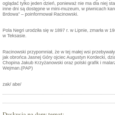
oglądać tylko jeden dzień, ponieważ nie ma dla niej st
inne dni są dostępne w mini-muzeum, w piwnicach ka
Brdowa” – poinformował Racinowski.
Pola Negri urodziła się w 1897 r. w Lipnie, zmarła w 1
w Teksasie.
Racinowski przypomniał, że w tej małej wsi przebywały 
jak obrońca Jasnej Góry ojciec Augustyn Kordecki, dz
Chopina Jakub Krzyżanowski oraz polski grafik i mala
Wejman.(PAP)
zak/ abe/
Dyskusja na dany temat: