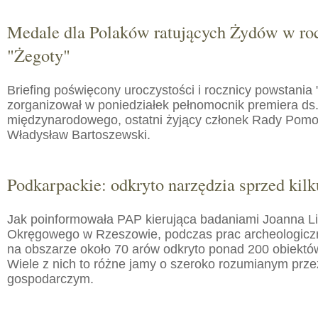
Medale dla Polaków ratujących Żydów w roc
"Żegoty"
Briefing poświęcony uroczystości i rocznicy powstania 
zorganizował w poniedziałek pełnomocnik premiera ds.
międzynarodowego, ostatni żyjący członek Rady Pom
Władysław Bartoszewski.
Podkarpackie: odkryto narzędzia sprzed kilku
Jak poinformowała PAP kierująca badaniami Joanna 
Okręgowego w Rzeszowie, podczas prac archeologic
na obszarze około 70 arów odkryto ponad 200 obiektó
Wiele z nich to różne jamy o szeroko rozumianym prz
gospodarczym.