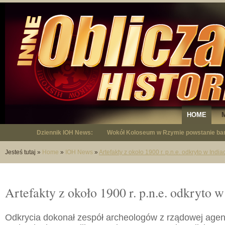
HOME
Dziennik IOH News:
Wokół Koloseum w Rzymie powstanie bar
"Niepodległy - opowieść o Januszu Krup
Jesteś tutaj
»
Home
»
IOH News
»
Artefakty z około 1900 r. p.n.e. odkryto w India
Artefakty z około 1900 r. p.n.e. odkryto w
Odkrycia dokonał zespół archeologów z rządowej agen