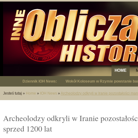
HOME
Dziennik IOH News:
Wokół Koloseum w Rzymie powstanie bar
"Niepodległy - opowieść o Januszu Krup
Jesteś tutaj
»
Home
»
IOH News
»
Archeolodzy odkryli w Iranie pozostałości man
Archeolodzy odkryli w Iranie pozostałoś
sprzed 1200 lat