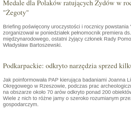
Medale dla Polaków ratujących Żydów w roc
"Żegoty"
Briefing poświęcony uroczystości i rocznicy powstania 
zorganizował w poniedziałek pełnomocnik premiera ds.
międzynarodowego, ostatni żyjący członek Rady Pom
Władysław Bartoszewski.
Podkarpackie: odkryto narzędzia sprzed kilku
Jak poinformowała PAP kierująca badaniami Joanna 
Okręgowego w Rzeszowie, podczas prac archeologic
na obszarze około 70 arów odkryto ponad 200 obiektó
Wiele z nich to różne jamy o szeroko rozumianym prz
gospodarczym.