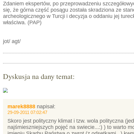
Zdaniem ekspertów, po przeprowadzeniu szczegółowy
się, że górna część posągu została skradziona ze sta
archeologicznego w Turcji i decyzja o oddaniu jej ture
właściwa. (PAP)
jot/ agt/
Dyskusja na dany temat:
marek8888
napisał:
29-09-2011 07:02:47
Skoro jest polityczny klimat i tzw. wola polityczna (je
najśmieszniejszych pojęć na swiecie...:) ) to warto 
imieniu Skarbu Państwa o zwrot (z odsetkami...) kwot