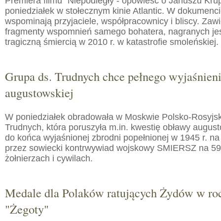
Premiera filmu "Niepodległy - opowieść o Januszu Kru
poniedziałek w stołecznym kinie Atlantic. W dokumenc
wspominają przyjaciele, współpracownicy i bliscy. Zaw
fragmenty wspomnień samego bohatera, nagranych jes
tragiczną śmiercią w 2010 r. w katastrofie smoleńskiej.
Grupa ds. Trudnych chce pełnego wyjaśnien
augustowskiej
W poniedziałek obradowała w Moskwie Polsko-Rosyjs
Trudnych, która poruszyła m.in. kwestię obławy augusto
do końca wyjaśnionej zbrodni popełnionej w 1945 r. na
przez sowiecki kontrwywiad wojskowy SMIERSZ na 59
żołnierzach i cywilach.
Medale dla Polaków ratujących Żydów w roc
"Żegoty"