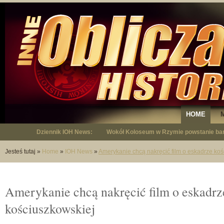
HOME
Dziennik IOH News:
"Niepodległy - opowieść o Januszu Krup
Jesteś tutaj
»
Home
»
IOH News
»
Amerykanie chcą nakręcić film o eskadrze koś
Amerykanie chcą nakręcić film o eskadrz
kościuszkowskiej