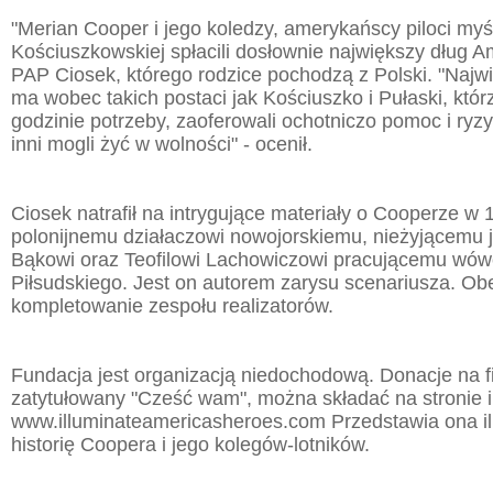
"Merian Cooper i jego koledzy, amerykańscy piloci my
Kościuszkowskiej spłacili dosłownie największy dług Am
PAP Ciosek, którego rodzice pochodzą z Polski. "Najw
ma wobec takich postaci jak Kościuszko i Pułaski, którz
godzinie potrzeby, zaoferowali ochotniczo pomoc i ryz
inni mogli żyć w wolności" - ocenił.
Ciosek natrafił na intrygujące materiały o Cooperze w 
polonijnemu działaczowi nowojorskiemu, nieżyjącemu 
Bąkowi oraz Teofilowi Lachowiczowi pracującemu wówc
Piłsudskiego. Jest on autorem zarysu scenariusza. Ob
kompletowanie zespołu realizatorów.
Fundacja jest organizacją niedochodową. Donacje na f
zatytułowany "Cześć wam", można składać na stronie i
www.illuminateamericasheroes.com Przedstawia ona il
historię Coopera i jego kolegów-lotników.