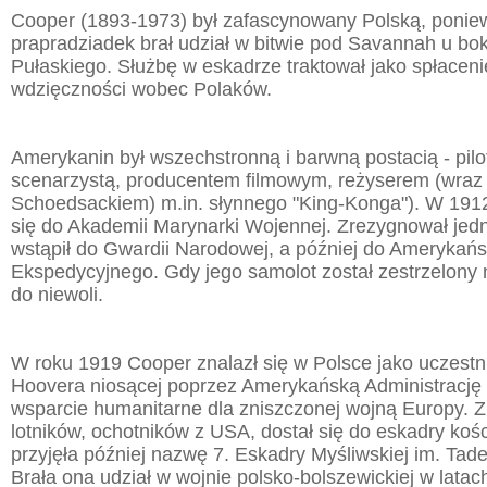
Cooper (1893-1973) był zafascynowany Polską, ponie
prapradziadek brał udział w bitwie pod Savannah u bo
Pułaskiego. Służbę w eskadrze traktował jako spłaceni
wdzięczności wobec Polaków.
Amerykanin był wszechstronną i barwną postacią - pil
scenarzystą, producentem filmowym, reżyserem (wraz
Schoedsackiem) m.in. słynnego "King-Konga"). W 1912
się do Akademii Marynarki Wojennej. Zrezygnował jedn
wstąpił do Gwardii Narodowej, a później do Amerykań
Ekspedycyjnego. Gdy jego samolot został zestrzelony n
do niewoli.
W roku 1919 Cooper znalazł się w Polsce jako uczestni
Hoovera niosącej poprzez Amerykańską Administracj
wsparcie humanitarne dla zniszczonej wojną Europy. Z
lotników, ochotników z USA, dostał się do eskadry kośc
przyjęła później nazwę 7. Eskadry Myśliwskiej im. Tad
Brała ona udział w wojnie polsko-bolszewickiej w lata