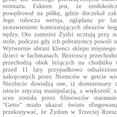
montażu. Faktem jest, że niedokońc
powędrował na półkę, gdzie doczekał zak
Jego robocza wersja, oglądana po lata
zestawieniem kontrastujących obrazów bog
nędzy. Oto zamożni Żydzi ucztują przy s
stole, podczas gdy ich pobratymcy powoli u
Wytwornie ubrani klienci sklepu mięsnego
dzieci w łachmanach. Beztroscy przechodn
przechodzą obok leżących na chodniku 
przed 11 laty przypadkowo odnalezion
nakręconych przez Niemców w getcie wi
Niezbicie dowodzą one, iż domniemany 
istocie zręczną manipulacją, a większość
scen została przez filmowców staranni
"Getto" miało ukazać światu sfingowaną
przekonywać, że Żydom w Trzeciej Rzeszy