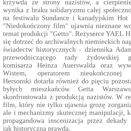
krzywda ze strony nazistów, a cierpieni
wynika z braku solidaryzmu całej społeczn
na festiwalu Sundance i kanadyjskim Hot
"Niedokończony film" ujawnia nieznane wc
temat produkcji "Getto". Reżyserce YAEL
się dotrzeć do archiwalnych niemieckich nag
świadectw historycznych - dziennika Ada
przewodniczącego rady żydowskiej ge
komisarza Heinza Auerswalda oraz wy
Wistem, operatorem nieukończonej p
Hersonski dotarła również do pięciu pozost
byłych mieszkańców Getta Warszawsk
skonfrontowała z produkcją nazistów. W re
film, który nie tylko ujawnia grozę zorgani
ale i mechanizmy skutecznej manipulacji, kt
propagandowa inscenizacja przez dekady 
jak historyczna prawda.