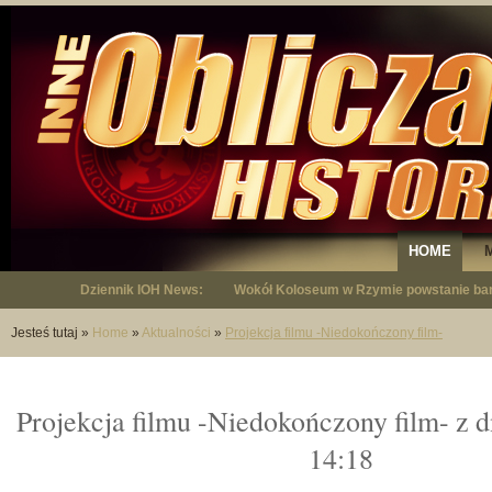
HOME
Dziennik IOH News:
"Niepodległy - opowieść o Januszu Krup
Jesteś tutaj
»
Home
»
Aktualności
»
Projekcja filmu -Niedokończony film-
Projekcja filmu -Niedokończony film- z 
14:18