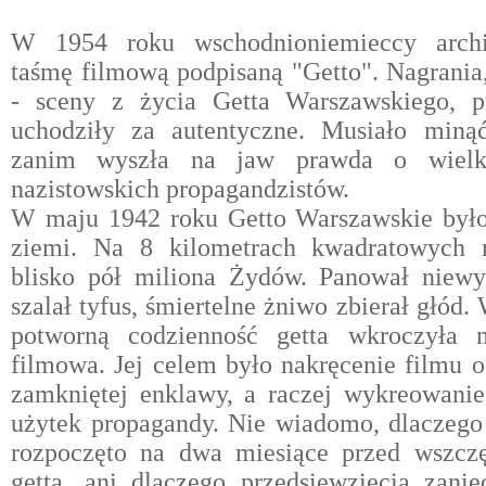
W 1954 roku wschodnioniemieccy archiw
taśmę filmową podpisaną "Getto". Nagrania,
- sceny z życia Getta Warszawskiego, p
uchodziły za autentyczne. Musiało miną
zanim wyszła na jaw prawda o wielkie
nazistowskich propagandzistów.
W maju 1942 roku Getto Warszawskie było
ziemi. Na 8 kilometrach kwadratowych na
blisko pół miliona Żydów. Panował niewyo
szalał tyfus, śmiertelne żniwo zbierał głód
potworną codzienność getta wkroczyła 
filmowa. Jej celem było nakręcenie filmu 
zamkniętej enklawy, a raczej wykreowanie
użytek propagandy. Nie wiadomo, dlaczego 
rozpoczęto na dwa miesiące przed wszczę
getta, ani dlaczego przedsięwzięcia zani