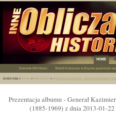
HOME
Dziennik IOH News:
Wokół Koloseum w Rzymie powstanie bar
"Niepodległy - opowieść o Januszu Krup
Jesteś tutaj
»
Home
»
Aktualności
»
Prezentacja albumu - Generał Kazimierz So
Prezentacja albumu - Generał Kazimie
(1885-1969) z dnia 2013-01-22