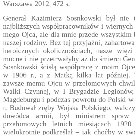
Warszawa 2012, 472 s.
Generał Kazimierz Sosnkowski był nie 
najbliższych
współpracowników i wiernyc
mego Ojca, ale dla
mnie przede wszystkim 
naszej rodziny. Bez tej
przyjaźni, zahartowa
heroicznych okolicznościach,
nasze więzi
mocne i nie przetrwałyby aż do śmierci
Gen
Sosnkowski ścisłą współpracę z moim Ojc
w 1906 r., a z Matką kilka lat później.
zawsze
memu Ojcu w przełomowych chwil
Walki Czynnej,
w I Brygadzie Legionów,
Magdeburgu i podczas powrotu do Polski w 
r. Budował zręby Wojska Polskiego, walczy
dowódca armii, był ministrem
spraw
przełomowych letnich miesiącach 1920
wielokrotnie
podkreślał – jak choćby w sw