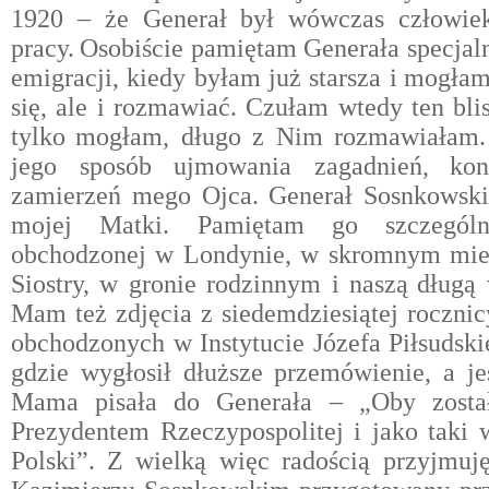
1920 – że Generał był wówczas człowie
pracy.
Osobiście pamiętam Generała specjaln
emigracji, kiedy byłam już starsza i
mogłam 
się, ale i rozmawiać. Czułam wtedy ten blis
tylko
mogłam, długo z Nim rozmawiałam.
jego sposób ujmowania zagadnień,
kon
zamierzeń mego Ojca.
Generał Sosnkowski
mojej Matki. Pamiętam go szczególn
obchodzonej w Londynie, w skromnym mi
Siostry, w gronie rodzinnym i naszą
długą
Mam też zdjęcia z siedemdziesiątej roczn
obchodzonych w Instytucie Józefa Piłsudsk
gdzie wygłosił dłuższe
przemówienie, a je
Mama pisała do Generała – „Oby został
Prezydentem Rzeczypospolitej i jako taki 
Polski”.
Z wielką więc radością przyjmu