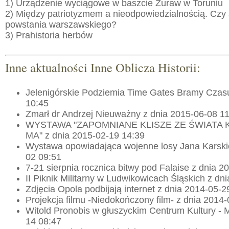
1) Urządzenie wyciągowe w baszcie Żuraw w Toruniu
2) Między patriotyzmem a nieodpowiedzialnością. Czy 
powstania warszawskiego?
3) Prahistoria herbów
Inne aktualności Inne Oblicza Historii:
Jelenigórskie Podziemia Time Gates Bramy Czas
10:45
Zmarł dr Andrzej Nieuważny z dnia 2015-06-08 1
WYSTAWA "ZAPOMNIANE KLISZE ZE ŚWIATA 
MA" z dnia 2015-02-19 14:39
Wystawa opowiadająca wojenne losy Jana Karski
02 09:51
7-21 sierpnia rocznica bitwy pod Falaise z dnia 
II Piknik Militarny w Ludwikowicach Śląskich z dn
Zdjęcia Opola podbijają internet z dnia 2014-05-2
Projekcja filmu -Niedokończony film- z dnia 2014
Witold Pronobis w głuszyckim Centrum Kultury - 
14 08:47