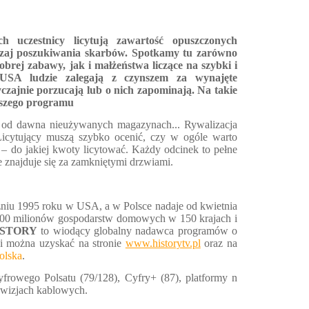
uczestnicy licytują zawartość opuszczonych
dzaj poszukiwania skarbów. Spotkamy tu zarówno
obrej zabawy, jak i małżeństwa liczące na szybki i
SA ludzie zalegają z czynszem za wynajęte
zajnie porzucają lub o nich zapominają. Na takie
aszego programu
ch od dawna nieużywanych magazynach... Rywalizacja
 Licytujący muszą szybko ocenić, czy w ogóle warto
– do jakiej kwoty licytować. Każdy odcinek to pełne
e znajduje się za zamkniętymi drzwiami.
niu 1995 roku w USA, a w Polsce nadaje od kwietnia
300 milionów gospodarstw domowych w 150 krajach i
ISTORY
to wiodący globalny nadawca programów o
ji można uzyskać na stronie
www.historytv.pl
oraz na
lska
.
yfrowego Polsatu (79/128), Cyfry+ (87), platformy n
ewizjach kablowych.