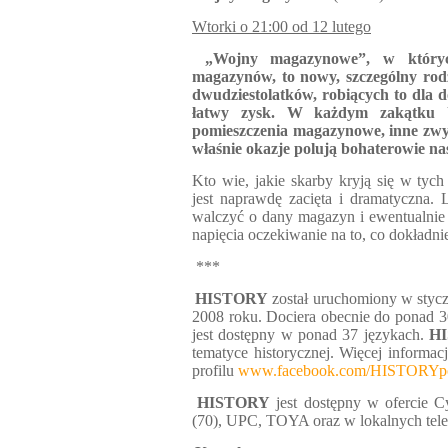
Wtorki o 21:00 od 12 lutego
„Wojny magazynowe”, w których 
magazynów, to nowy, szczególny ro
dwudziestolatków, robiących to dla d
łatwy zysk. W każdym zakątku U
pomieszczenia magazynowe, inne zwyc
właśnie okazje polują bohaterowie n
Kto wie, jakie skarby kryją się w ty
jest naprawdę zacięta i dramatyczna.
walczyć o dany magazyn i ewentualnie 
napięcia oczekiwanie na to, co dokładni
***
HISTORY
został uruchomiony w stycz
2008 roku. Dociera obecnie do ponad 
jest dostępny w ponad 37 językach.
H
tematyce historycznej. Więcej informac
profilu
www.facebook.com/HISTORYpo
HISTORY
jest dostępny w ofercie C
(70), UPC, TOYA oraz w lokalnych tel