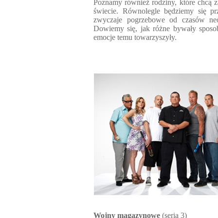
Poznamy również rodziny, które chcą 
świecie. Równolegle będziemy się pr
zwyczaje pogrzebowe od czasów neol
Dowiemy się, jak różne bywały sposoby
emocje temu towarzyszyły.
Wojny magazynowe
(seria 3)