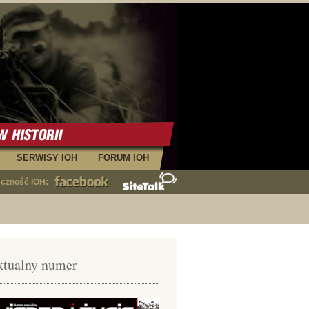
SERWISY IOH
FORUM IOH
eczność IOH:
tualny numer