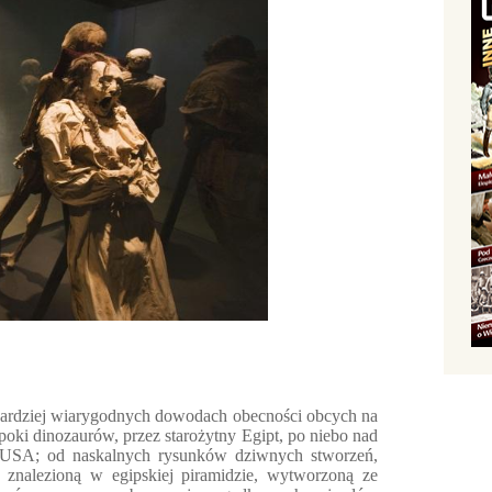
jbardziej wiarygodnych dowodach obecności obcych na
epoki dinozaurów, przez starożytny Egipt, po niebo nad
h USA; od naskalnych rysunków dziwnych stworzeń,
ę znalezioną w egipskiej piramidzie, wytworzoną ze